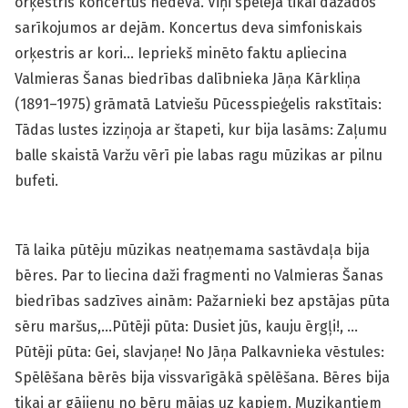
orķestris koncertus nedeva. Viņi spēlēja tikai dažādos
sarīkojumos ar dejām. Koncertus deva simfoniskais
orķestris ar kori… Iepriekš minēto faktu apliecina
Valmieras Šanas biedrības dalībnieka Jāņa Kārkliņa
(1891–1975) grāmatā Latviešu Pūcesspieģelis rakstītais:
Tādas lustes izziņoja ar štapeti, kur bija lasāms: Zaļumu
balle skaistā Varžu vērī pie labas ragu mūzikas ar pilnu
bufeti.
Tā laika pūtēju mūzikas neatņemama sastāvdaļa bija
bēres. Par to liecina daži fragmenti no Valmieras Šanas
biedrības sadzīves ainām: Pažarnieki bez apstājas pūta
sēru maršus,…Pūtēji pūta: Dusiet jūs, kauju ērgļi!, …
Pūtēji pūta: Gei, slavjaņe! No Jāņa Palkavnieka vēstules:
Spēlēšana bērēs bija vissvarīgākā spēlēšana. Bēres bija
tikai ar gājienu no bēru mājas uz kapiem. Muzikantiem