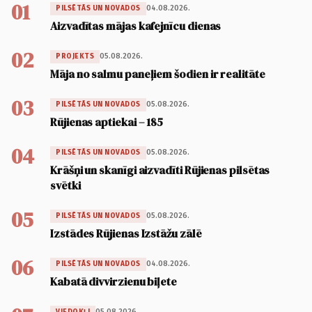
01
04.08.2026.
PILSĒTĀS UN NOVADOS
Aizvadītas mājas kafejnīcu dienas
02
05.08.2026.
PROJEKTS
Māja no salmu paneļiem šodien ir realitāte
03
05.08.2026.
PILSĒTĀS UN NOVADOS
Rūjienas aptiekai – 185
04
05.08.2026.
PILSĒTĀS UN NOVADOS
Krāšņi un skanīgi aizvadīti Rūjienas pilsētas
svētki
05
05.08.2026.
PILSĒTĀS UN NOVADOS
Izstādes Rūjienas Izstāžu zālē
06
04.08.2026.
PILSĒTĀS UN NOVADOS
Kabatā divvirzienu biļete
05.08.2026.
VIEDOKĻI