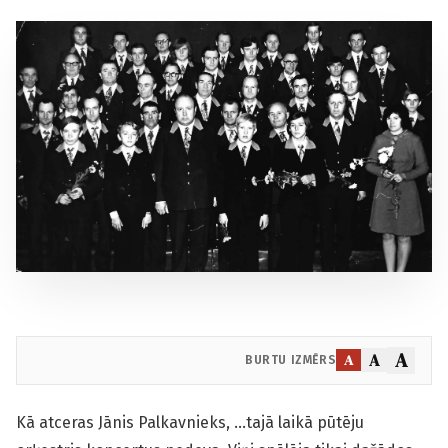
A
A
A
BURTU IZMĒRS
Kā atceras Jānis Palkavnieks, …tajā laikā pūtēju