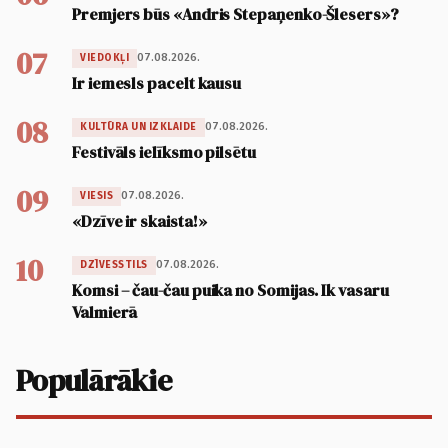
Premjers būs «Andris Stepaņenko-Šlesers»?
07
07.08.2026.
VIEDOKĻI
Ir iemesls pacelt kausu
08
07.08.2026.
KULTŪRA UN IZKLAIDE
Festivāls ielīksmo pilsētu
09
07.08.2026.
VIESIS
«Dzīve ir skaista!»
10
07.08.2026.
DZĪVESSTILS
Komsi – čau-čau puika no Somijas. Ik vasaru
Valmierā
Populārākie