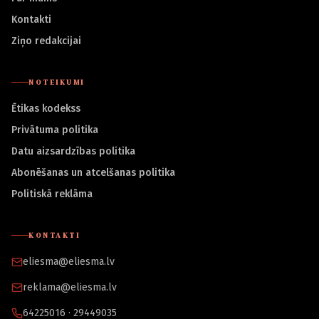
Kontakti
Ziņo redakcijai
NOTEIKUMI
Ētikas kodekss
Privātuma politika
Datu aizsardzības politika
Abonēšanas un atcelšanas politika
Politiskā reklāma
KONTAKTI
eliesma@eliesma.lv
reklama@eliesma.lv
64225016 · 29449035