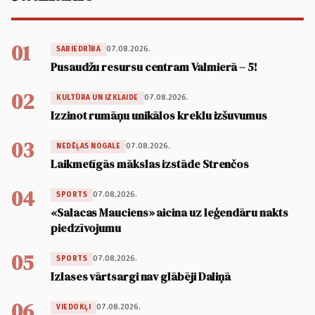
01
07.08.2026.
SABIEDRĪBA
Pusaudžu resursu centram Valmierā – 5!
02
07.08.2026.
KULTŪRA UN IZKLAIDE
Izzinot rumāņu unikālos kreklu izšuvumus
03
07.08.2026.
NEDĒĻAS NOGALE
Laikmetīgās mākslas izstāde Strenčos
04
07.08.2026.
SPORTS
«Salacas Mauciens» aicina uz leģendāru nakts
piedzīvojumu
05
07.08.2026.
SPORTS
Izlases vārtsargi nav glābēji Daliņā
06
07.08.2026.
VIEDOKĻI