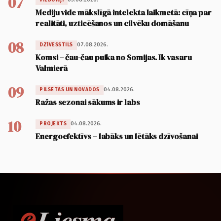
07
Mediju vide mākslīgā intelekta laikmetā: cīņa par
realitāti, uzticēšanos un cilvēku domāšanu
08
07.08.2026.
DZĪVESSTILS
Komsi – čau-čau puika no Somijas. Ik vasaru
Valmierā
09
04.08.2026.
PILSĒTĀS UN NOVADOS
Ražas sezonai sākums ir labs
10
04.08.2026.
PROJEKTS
Energoefektīvs – labāks un lētāks dzīvošanai