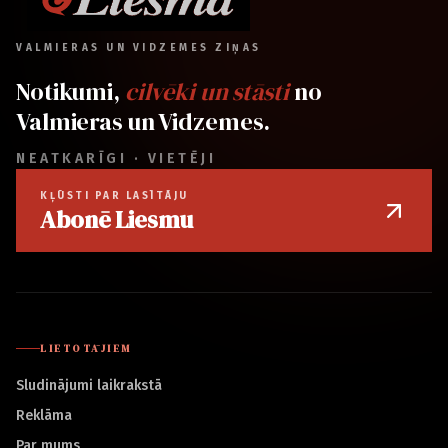
VALMIERAS UN VIDZEMES ZIŅAS
Notikumi,
cilvēki un stāsti
no
Valmieras un Vidzemes.
NEATKARĪGI · VIETĒJI
KĻŪSTI PAR LASĪTĀJU
Abonē Liesmu
LIETOTĀJIEM
Sludinājumi laikrakstā
Reklāma
Par mums