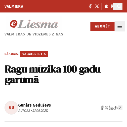
VALMIERA
ABONĒT
VALMIERAS UN
VIDZEMES ZIŅAS
SĀKUMS
/
VALMIERIETIS
Ragu mūzika 100 gadu
garumā
Gunārs Geduševs
GU
AUTORS • 27.06.2025.