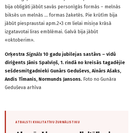
bija obligāti jābūt savās personīgās formās – melnās
biksēs un melnās … formas žaketēs. Pie krūtīm bija
jābūt piespraustai apm.2×3 cm lielai misiņa krāsā
izgatavotai liras emblēmai. Galvā bija jābūt
«oktoberim».
Orķestra
Signāls
10 gadu jubilejas sastāvs – vidū
diriģents Jānis Spalviņš, 1. rindā no kreisās tagadējie
sešdesmitgadnieki Gunārs Geduševs, Ainārs Ašaks,
Andis Tīmanis, Normunds Jansons.
Foto no Gunāra
Geduševa arhīva
ATBALSTI KVALITATĪVU ŽURNĀLISTIKU