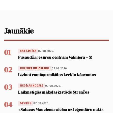
Jaunākie
01
07.08.2026.
SABIEDRĪBA
Pusaudžu resursu centram Valmierā – 5!
02
07.08.2026.
KULTŪRA UN IZKLAIDE
Izzinot rumāņu unikālos kreklu izšuvumus
03
07.08.2026.
NEDĒĻAS NOGALE
Laikmetīgās mākslas izstāde Strenčos
04
07.08.2026.
SPORTS
«Salacas Mauciens» aicina uz leģendāru nakts