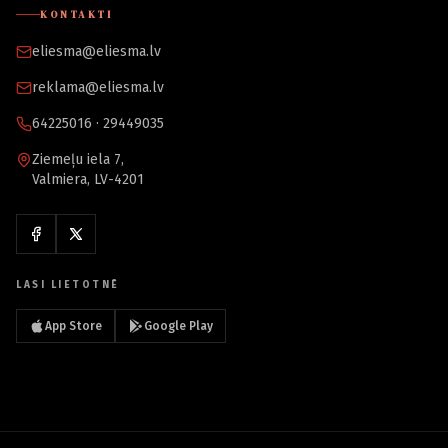
KONTAKTI
eliesma@eliesma.lv
reklama@eliesma.lv
64225016 · 29449035
Ziemeļu iela 7,
Valmiera, LV-4201
LASI LIETOTNĒ
App Store
Google Play