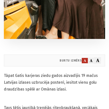
A
A
A
BURTU IZMĒRS
Tāpat Gatis karjeras ziedu gados aizvadījis 19 mačus
Latvijas izlases uzbrucēja postenī, iesitot vienu golu
draudzības spēlē ar Omānas izlasi.
Tavs tētis jaunībā trenējās riteņbraukšanā, vecākais