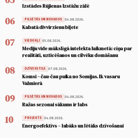
Izstādes Rūjienas Izstāžu zālē
06
04.08.2026.
PILSĒTĀS UN NOVADOS
Kabatā divvirzienu biļete
07
05.08.2026.
VIEDOKĻI
Mediju vide mākslīgā intelekta laikmetā: cīņa par
realitāti, uzticēšanos un cilvēku domāšanu
08
07.08.2026.
DZĪVESSTILS
Komsi – čau-čau puika no Somijas. Ik vasaru
Valmierā
09
04.08.2026.
PILSĒTĀS UN NOVADOS
Ražas sezonai sākums ir labs
10
04.08.2026.
PROJEKTS
Energoefektīvs – labāks un lētāks dzīvošanai