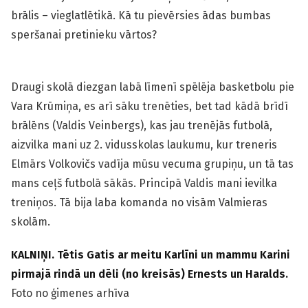
brālis – vieglatlētikā. Kā tu pievērsies ādas bumbas
speršanai pretinieku vārtos?
Draugi skolā diezgan labā līmenī spēlēja basketbolu pie
Vara Krūmiņa, es arī sāku trenēties, bet tad kādā brīdī
brālēns (Valdis Veinbergs), kas jau trenējās futbolā,
aizvilka mani uz 2. vidusskolas laukumu, kur treneris
Elmārs Volkovičs vadīja mūsu vecuma grupiņu, un tā tas
mans ceļš futbolā sākās. Principā Valdis mani ievilka
treniņos. Tā bija laba komanda no visām Valmieras
skolām.
KALNIŅI. Tētis Gatis ar meitu Karlīni un mammu Karini
pirmajā rindā un dēli (no kreisās) Ernests un Haralds.
Foto no ģimenes arhīva