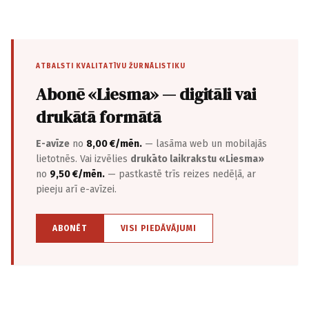
ATBALSTI KVALITATĪVU ŽURNĀLISTIKU
Abonē «Liesma» — digitāli vai
drukātā formātā
E-avīze
no
8,00 €/mēn.
— lasāma web un mobilajās
lietotnēs. Vai izvēlies
drukāto laikrakstu «Liesma»
no
9,50 €/mēn.
— pastkastē trīs reizes nedēļā, ar
pieeju arī e-avīzei.
ABONĒT
VISI PIEDĀVĀJUMI