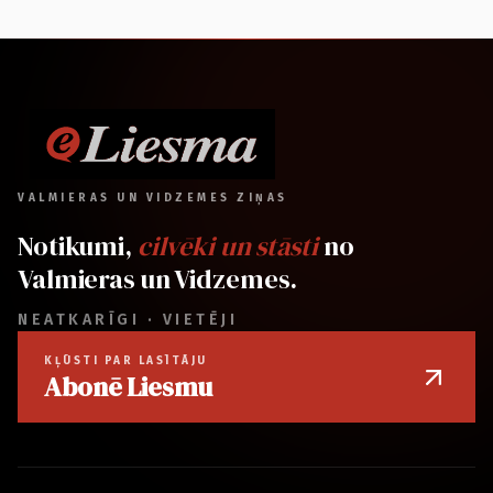
VALMIERAS UN VIDZEMES ZIŅAS
Notikumi,
cilvēki un stāsti
no
Valmieras un Vidzemes.
NEATKARĪGI · VIETĒJI
KĻŪSTI PAR LASĪTĀJU
Abonē Liesmu