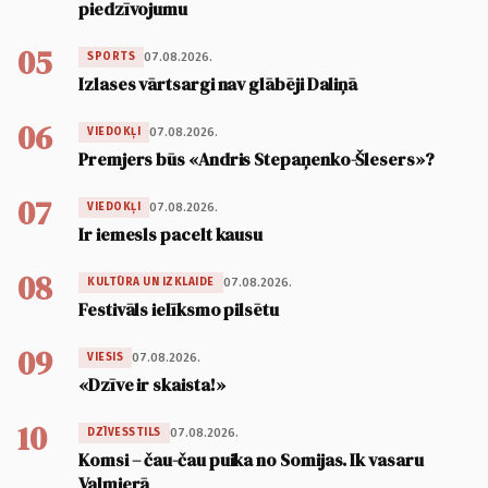
piedzīvojumu
05
07.08.2026.
SPORTS
Izlases vārtsargi nav glābēji Daliņā
06
07.08.2026.
VIEDOKĻI
Premjers būs «Andris Stepaņenko-Šlesers»?
07
07.08.2026.
VIEDOKĻI
Ir iemesls pacelt kausu
08
07.08.2026.
KULTŪRA UN IZKLAIDE
Festivāls ielīksmo pilsētu
09
07.08.2026.
VIESIS
«Dzīve ir skaista!»
10
07.08.2026.
DZĪVESSTILS
Komsi – čau-čau puika no Somijas. Ik vasaru
Valmierā