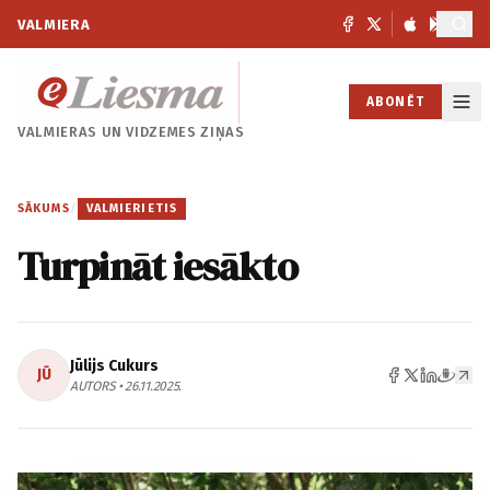
VALMIERA
ABONĒT
VALMIERAS UN
VIDZEMES ZIŅAS
SĀKUMS
/
VALMIERIETIS
Turpināt iesākto
Jūlijs Cukurs
JŪ
AUTORS • 26.11.2025.