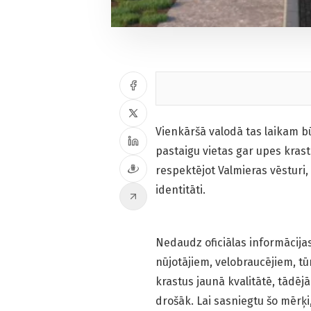
Vienkāršā valodā tas laikam bū
pastaigu vietas gar upes krastu
respektējot Valmieras vēsturi,
identitāti.
Nedaudz oficiālas informācija
nūjotājiem, velo­braucējiem, t
krastus jaunā kvalitātē, tādēj
drošāk. Lai sasniegtu šo mērķ