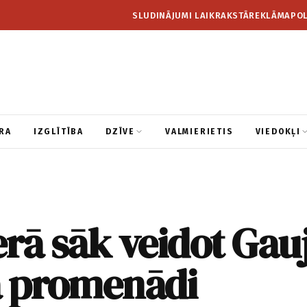
SLUDINĀJUMI LAIKRAKSTĀ
REKLĀMA
POL
RA
IZGLĪTĪBA
DZĪVE
VALMIERIETIS
VIEDOKĻI
rā sāk veidot Gau
a promenādi