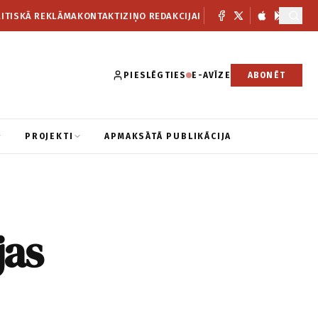
ITISKĀ REKLĀMA
KONTAKTI
ZIŅO REDAKCIJAI
PIESLĒGTIES
E-AVĪZE
ABONĒT
PROJEKTI
APMAKSĀTĀ PUBLIKĀCIJA
jas