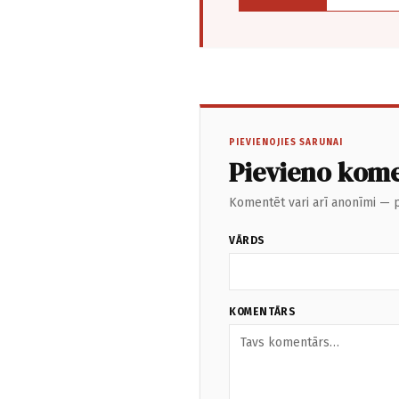
PIEVIENOJIES SARUNAI
Pievieno kom
Komentēt vari arī anonīmi — p
VĀRDS
KOMENTĀRS