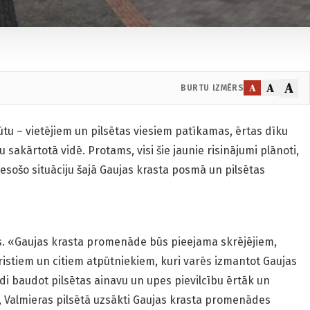
A
A
A
BURTU IZMĒRS
tu – vietējiem un pilsētas viesiem patīkamas, ērtas dīku
 sakārtotā vidē. Protams, visi šie jaunie risinājumi plānoti,
 esošo situāciju šajā Gaujas krasta posmā un pilsētas
s. «Gaujas krasta promenāde būs pieejama skrējējiem,
ūristiem un citiem atpūtniekiem, kuri varēs izmantot Gaujas
ādi baudot pilsētas ainavu un upes pievilcību ērtāk un
i, Valmieras pilsētā uzsākti Gaujas krasta promenādes