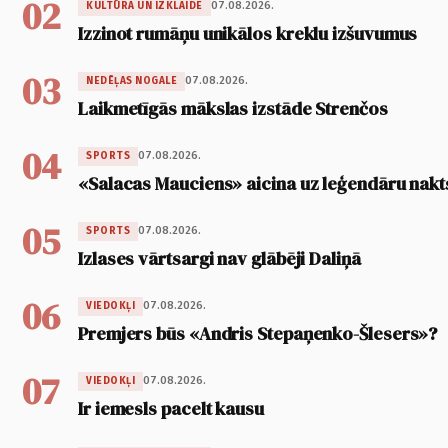
02
07.08.2026.
KULTŪRA UN IZKLAIDE
Izzinot rumāņu unikālos kreklu izšuvumus
03
07.08.2026.
NEDĒĻAS NOGALE
Laikmetīgās mākslas izstāde Strenčos
04
07.08.2026.
SPORTS
«Salacas Mauciens» aicina uz leģendāru nakt
05
07.08.2026.
SPORTS
Izlases vārtsargi nav glābēji Daliņā
06
07.08.2026.
VIEDOKĻI
Premjers būs «Andris Stepaņenko-Šlesers»?
07
07.08.2026.
VIEDOKĻI
Ir iemesls pacelt kausu