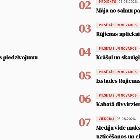
02
05.08.2026.
PROJEKTS
Māja no salmu pan
03
PILSĒTĀS UN NOVADOS
Rūjienas aptiekai
04
PILSĒTĀS UN NOVADOS
s piedzīvojumu
Krāšņi un skanīgi
05
PILSĒTĀS UN NOVADOS
Izstādes Rūjienas
06
PILSĒTĀS UN NOVADOS
Kabatā divvirzien
07
05.08.2026.
VIEDOKĻI
Mediju vide māksl
uzticēšanos un 