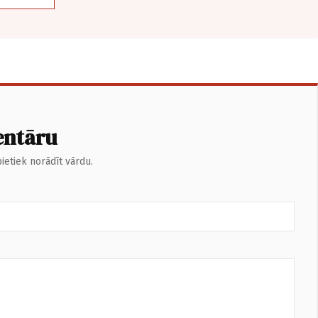
entāru
ietiek norādīt vārdu.