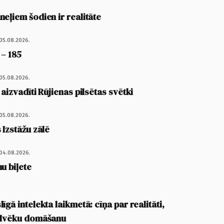
eļiem šodien ir realitāte
05.08.2026.
 – 185
05.08.2026.
 aizvadīti Rūjienas pilsētas svētki
05.08.2026.
 Izstāžu zālē
04.08.2026.
u biļete
īgā intelekta laikmetā: cīņa par realitāti,
cilvēku domāšanu