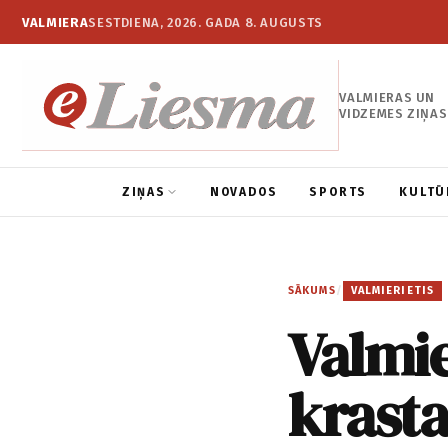
VALMIERA
SESTDIENA, 2026. GADA 8. AUGUSTS
VALMIERAS UN
VIDZEMES ZIŅAS
ZIŅAS
NOVADOS
SPORTS
KULTŪ
SĀKUMS
/
VALMIERIETIS
Valmie
krast