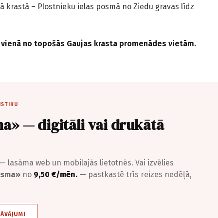
ā krastā – Plostnieku ielas posmā no Ziedu gravas līdz
ja vienā no topošās Gaujas krasta promenādes vietām.
ISTIKU
a» — digitāli vai drukātā
— lasāma web un mobilajās lietotnēs. Vai izvēlies
iesma»
no
9,50 €/mēn.
— pastkastē trīs reizes nedēļā,
DĀVĀJUMI