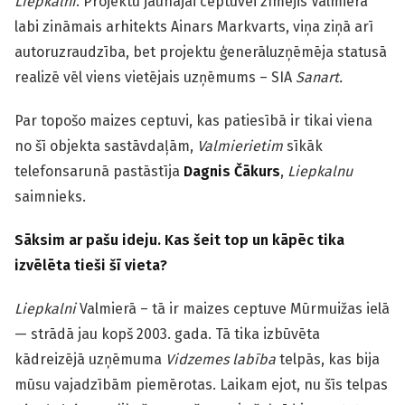
Liepkalni
. Projektu jaunajai ceptuvei zīmējis Valmierā
labi zināmais arhitekts Ainars Markvarts, viņa ziņā arī
autoruzraudzība, bet projektu ģenerāluzņēmēja statusā
realizē vēl viens vietējais uzņēmums – SIA
Sanart.
Par topošo maizes ceptuvi, kas patiesībā ir tikai viena
no šī objekta sastāvdaļām,
Valmierietim
sīkāk
telefonsarunā pastāstīja
Dagnis Čākurs
,
Liepkalnu
saimnieks.
Sāksim ar pašu ideju. Kas šeit top un kāpēc tika
izvēlēta tieši šī vieta?
Liepkalni
Valmierā – tā ir maizes ceptuve Mūrmuižas ielā
— strādā jau kopš 2003. gada. Tā tika izbūvēta
kādreizējā uzņēmuma
Vidzemes labība
telpās, kas bija
mūsu vajadzībām piemērotas. Laikam ejot, nu šīs telpas