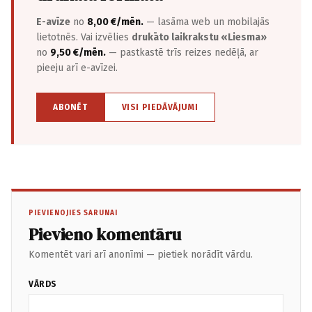
E-avīze
no
8,00 €/mēn.
— lasāma web un mobilajās
lietotnēs. Vai izvēlies
drukāto laikrakstu «Liesma»
no
9,50 €/mēn.
— pastkastē trīs reizes nedēļā, ar
pieeju arī e-avīzei.
ABONĒT
VISI PIEDĀVĀJUMI
PIEVIENOJIES SARUNAI
Pievieno komentāru
Komentēt vari arī anonīmi — pietiek norādīt vārdu.
VĀRDS