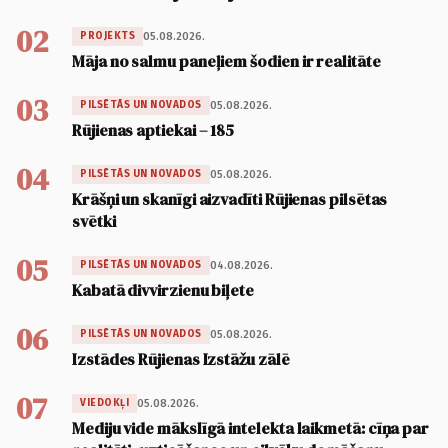
02
05.08.2026.
PROJEKTS
Māja no salmu paneļiem šodien ir realitāte
03
05.08.2026.
PILSĒTĀS UN NOVADOS
Rūjienas aptiekai – 185
04
05.08.2026.
PILSĒTĀS UN NOVADOS
Krāšņi un skanīgi aizvadīti Rūjienas pilsētas
svētki
05
04.08.2026.
PILSĒTĀS UN NOVADOS
Kabatā divvirzienu biļete
06
05.08.2026.
PILSĒTĀS UN NOVADOS
Izstādes Rūjienas Izstāžu zālē
07
05.08.2026.
VIEDOKĻI
Mediju vide mākslīgā intelekta laikmetā: cīņa par