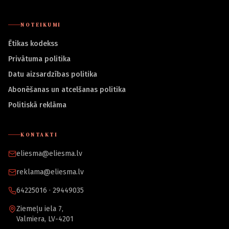
NOTEIKUMI
Ētikas kodekss
Privātuma politika
Datu aizsardzības politika
Abonēšanas un atcelšanas politika
Politiskā reklāma
KONTAKTI
eliesma@eliesma.lv
reklama@eliesma.lv
64225016 · 29449035
Ziemeļu iela 7,
Valmiera, LV-4201