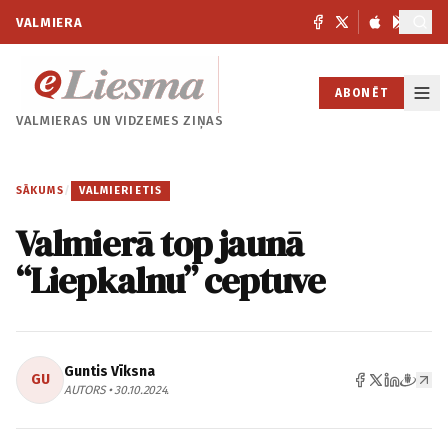
VALMIERA
ABONĒT
VALMIERAS UN
VIDZEMES ZIŅAS
SĀKUMS
/
VALMIERIETIS
Valmierā top jaunā
“Liepkalnu” ceptuve
Guntis Vīksna
GU
AUTORS • 30.10.2024.