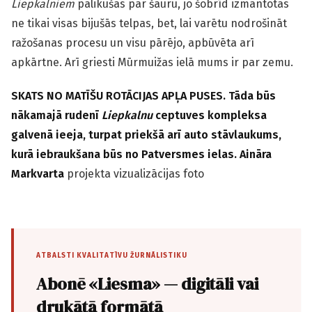
Liepkalniem
palikušas par šauru, jo šobrīd izmantotas
ne tikai visas bijušās telpas, bet, lai varētu nodrošināt
ražošanas procesu un visu pārējo, apbūvēta arī
apkārtne. Arī griesti Mūrmuižas ielā mums ir par zemu.
SKATS NO MATĪŠU ROTĀCIJAS APĻA PUSES. Tāda būs
nākamajā rudenī
Liepkalnu
ceptuves kompleksa
galvenā ieeja, turpat priekšā arī auto stāvlaukums,
kurā iebraukšana būs no Patversmes ielas. Aināra
Markvarta
projekta vizualizācijas foto
ATBALSTI KVALITATĪVU ŽURNĀLISTIKU
Abonē «Liesma» — digitāli vai
drukātā formātā