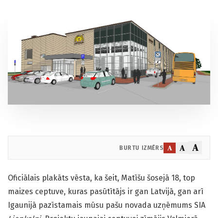
A
A
A
BURTU IZMĒRS
Oficiālais plakāts vēsta, ka šeit, Matīšu šosejā 18, top
maizes ceptuve, kuras pasūtītājs ir gan Latvijā, gan arī
Igaunijā pazīstamais mūsu pašu novada uzņēmums SIA