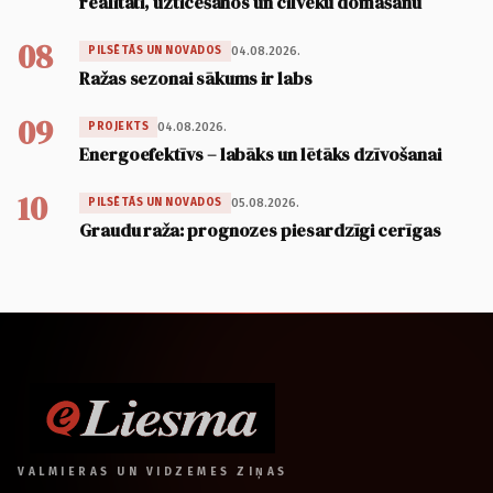
realitāti, uzticēšanos un cilvēku domāšanu
08
04.08.2026.
PILSĒTĀS UN NOVADOS
Ražas sezonai sākums ir labs
09
04.08.2026.
PROJEKTS
Energoefektīvs – labāks un lētāks dzīvošanai
10
05.08.2026.
PILSĒTĀS UN NOVADOS
Graudu raža: prognozes piesardzīgi cerīgas
VALMIERAS UN VIDZEMES ZIŅAS