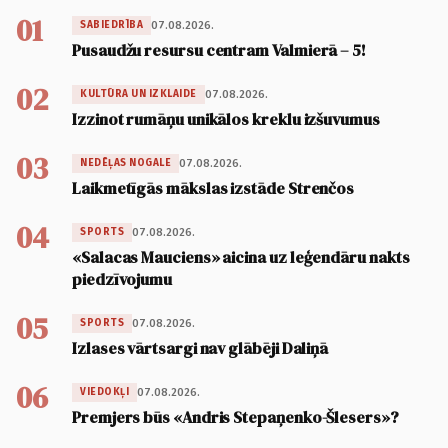
01
07.08.2026.
SABIEDRĪBA
Pusaudžu resursu centram Valmierā – 5!
02
07.08.2026.
KULTŪRA UN IZKLAIDE
Izzinot rumāņu unikālos kreklu izšuvumus
03
07.08.2026.
NEDĒĻAS NOGALE
Laikmetīgās mākslas izstāde Strenčos
04
07.08.2026.
SPORTS
«Salacas Mauciens» aicina uz leģendāru nakts
piedzīvojumu
05
07.08.2026.
SPORTS
Izlases vārtsargi nav glābēji Daliņā
06
07.08.2026.
VIEDOKĻI
Premjers būs «Andris Stepaņenko-Šlesers»?