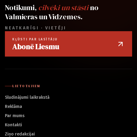
Notikumi,
cilvēki un stāsti
no
Valmieras un Vidzemes.
NEATKARĪGI · VIETĒJI
KĻŪSTI PAR LASĪTĀJU
Abonē Liesmu
LIETOTĀJIEM
Sludinājumi laikrakstā
Reklāma
Par mums
Kontakti
Ziņo redakcijai