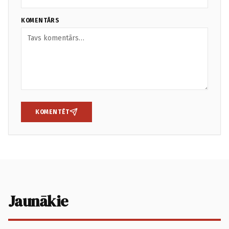
KOMENTĀRS
KOMENTĒT
Jaunākie