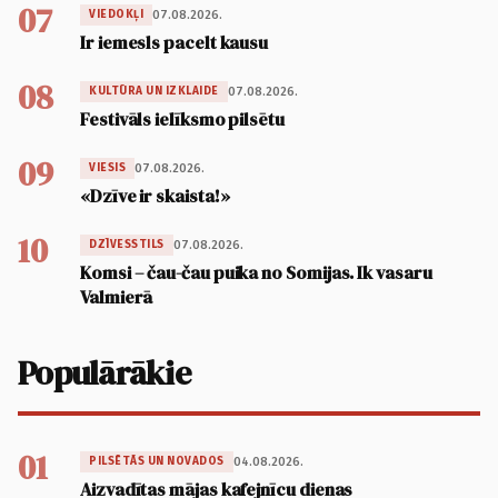
07
07.08.2026.
VIEDOKĻI
Ir iemesls pacelt kausu
08
07.08.2026.
KULTŪRA UN IZKLAIDE
Festivāls ielīksmo pilsētu
09
07.08.2026.
VIESIS
«Dzīve ir skaista!»
10
07.08.2026.
DZĪVESSTILS
Komsi – čau-čau puika no Somijas. Ik vasaru
Valmierā
Populārākie
01
04.08.2026.
PILSĒTĀS UN NOVADOS
Aizvadītas mājas kafejnīcu dienas