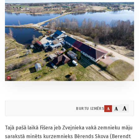
A
A
A
BURTU IZMĒRS
Tajā pašā laikā Fišera jeb Zvejnieka vakā zemnieku māju
sarakstā minēts kurzemnieks Bērends Skova (Berendt