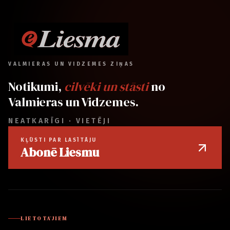
VALMIERAS UN VIDZEMES ZIŅAS
Notikumi,
cilvēki un stāsti
no
Valmieras un Vidzemes.
NEATKARĪGI · VIETĒJI
KĻŪSTI PAR LASĪTĀJU
Abonē Liesmu
LIETOTĀJIEM