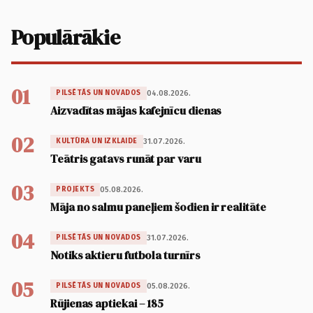
Populārākie
01
04.08.2026.
PILSĒTĀS UN NOVADOS
Aizvadītas mājas kafejnīcu dienas
02
31.07.2026.
KULTŪRA UN IZKLAIDE
Teātris gatavs runāt par varu
03
05.08.2026.
PROJEKTS
Māja no salmu paneļiem šodien ir realitāte
04
31.07.2026.
PILSĒTĀS UN NOVADOS
Notiks aktieru futbola turnīrs
05
05.08.2026.
PILSĒTĀS UN NOVADOS
Rūjienas aptiekai – 185