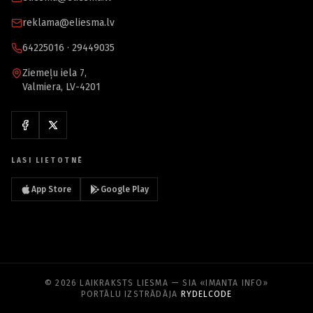
reklama@eliesma.lv
64225016 · 29449035
Ziemeļu iela 7,
Valmiera, LV-4201
LASI LIETOTNĒ
App Store
Google Play
© 2026 LAIKRAKSTS LIESMA — SIA «IMANTA INFO»
PORTĀLU IZSTRĀDĀJA
RYDELCODE