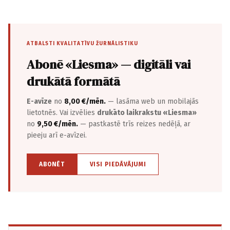
ATBALSTI KVALITATĪVU ŽURNĀLISTIKU
Abonē «Liesma» — digitāli vai
drukātā formātā
E-avīze
no
8,00 €/mēn.
— lasāma web un mobilajās
lietotnēs. Vai izvēlies
drukāto laikrakstu «Liesma»
no
9,50 €/mēn.
— pastkastē trīs reizes nedēļā, ar
pieeju arī e-avīzei.
ABONĒT
VISI PIEDĀVĀJUMI