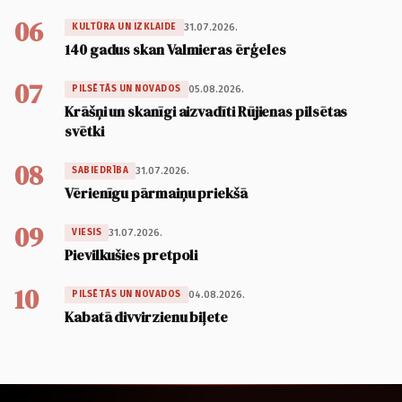
06
31.07.2026.
KULTŪRA UN IZKLAIDE
140 gadus skan Valmieras ērģeles
07
05.08.2026.
PILSĒTĀS UN NOVADOS
Krāšņi un skanīgi aizvadīti Rūjienas pilsētas
svētki
08
31.07.2026.
SABIEDRĪBA
Vērienīgu pārmaiņu priekšā
09
31.07.2026.
VIESIS
Pievilkušies pretpoli
10
04.08.2026.
PILSĒTĀS UN NOVADOS
Kabatā divvirzienu biļete