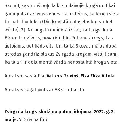
Skoue), kas kopš poļu laikiem dzīvojis krogā un tikai
gadu pats uz savas zemes. Tālāk teikts, ka kroga vieta
turpat stāv tukša (Die krugstäte daselbsten stehet
wüste).[2] No augstāk minētā izriet, ka krogs, kurā
Bērends dzīvojis, nevarētu būt Rubenes krogs, kas
lietojams, bet kāds cits. Un, tā kā Skovas mājas dabā
atrodas gandrīz blakus Zvirgzda krogam, visai ticami,
ka tā arī ir dokumentā vārdā nenosauktā kroga vieta.
Aprakstu sastādīja:
Valters Grīviņš, Elza Elīza Vītola
Apraksts sagatavots ar VKKF atbalstu.
Zvirgzda krogs skatā no putna lidojuma. 2022. g. 2.
maijs.
V. Grīviņa foto