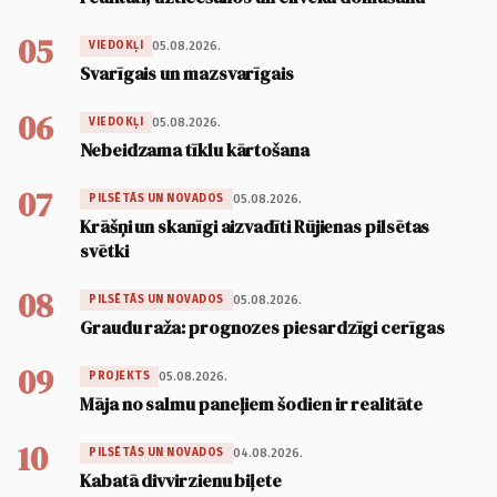
05
05.08.2026.
VIEDOKĻI
Svarīgais un mazsvarīgais
06
05.08.2026.
VIEDOKĻI
Nebeidzama tīklu kārtošana
07
05.08.2026.
PILSĒTĀS UN NOVADOS
Krāšņi un skanīgi aizvadīti Rūjienas pilsētas
svētki
08
05.08.2026.
PILSĒTĀS UN NOVADOS
Graudu raža: prognozes piesardzīgi cerīgas
09
05.08.2026.
PROJEKTS
Māja no salmu paneļiem šodien ir realitāte
10
04.08.2026.
PILSĒTĀS UN NOVADOS
Kabatā divvirzienu biļete