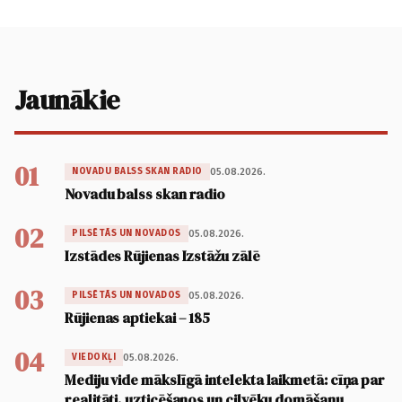
Jaunākie
01
05.08.2026.
NOVADU BALSS SKAN RADIO
Novadu balss skan radio
02
05.08.2026.
PILSĒTĀS UN NOVADOS
Izstādes Rūjienas Izstāžu zālē
03
05.08.2026.
PILSĒTĀS UN NOVADOS
Rūjienas aptiekai – 185
04
05.08.2026.
VIEDOKĻI
Mediju vide mākslīgā intelekta laikmetā: cīņa par
realitāti, uzticēšanos un cilvēku domāšanu