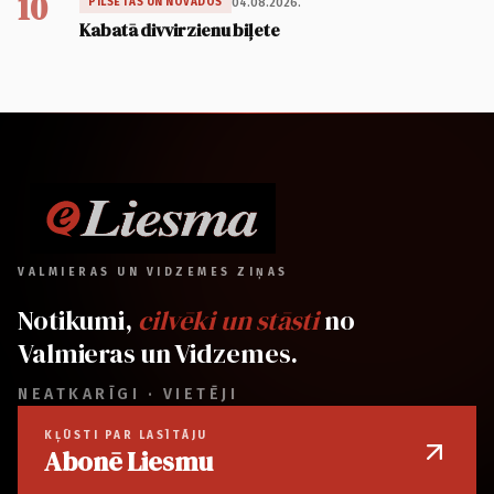
10
04.08.2026.
PILSĒTĀS UN NOVADOS
Kabatā divvirzienu biļete
VALMIERAS UN VIDZEMES ZIŅAS
Notikumi,
cilvēki un stāsti
no
Valmieras un Vidzemes.
NEATKARĪGI · VIETĒJI
KĻŪSTI PAR LASĪTĀJU
Abonē Liesmu