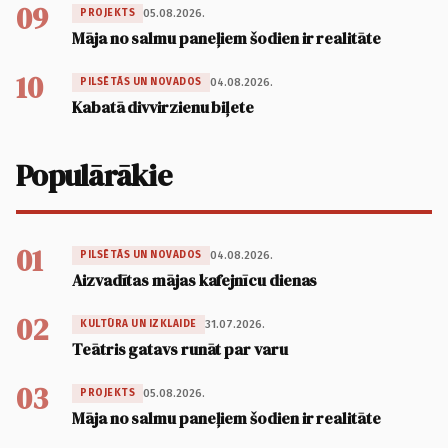
09
05.08.2026.
PROJEKTS
Māja no salmu paneļiem šodien ir realitāte
10
04.08.2026.
PILSĒTĀS UN NOVADOS
Kabatā divvirzienu biļete
Populārākie
01
04.08.2026.
PILSĒTĀS UN NOVADOS
Aizvadītas mājas kafejnīcu dienas
02
31.07.2026.
KULTŪRA UN IZKLAIDE
Teātris gatavs runāt par varu
03
05.08.2026.
PROJEKTS
Māja no salmu paneļiem šodien ir realitāte