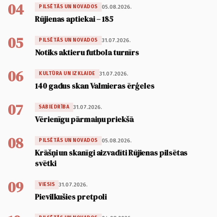
04
05.08.2026.
PILSĒTĀS UN NOVADOS
Rūjienas aptiekai – 185
05
31.07.2026.
PILSĒTĀS UN NOVADOS
Notiks aktieru futbola turnīrs
06
31.07.2026.
KULTŪRA UN IZKLAIDE
140 gadus skan Valmieras ērģeles
07
31.07.2026.
SABIEDRĪBA
Vērienīgu pārmaiņu priekšā
08
05.08.2026.
PILSĒTĀS UN NOVADOS
Krāšņi un skanīgi aizvadīti Rūjienas pilsētas
svētki
09
31.07.2026.
VIESIS
Pievilkušies pretpoli