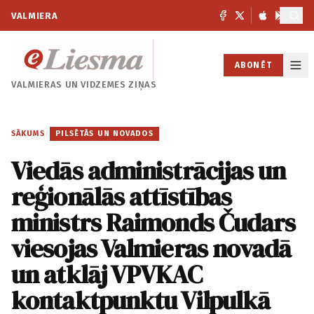
VALMIERA
ABONĒT
VALMIERAS UN
VIDZEMES ZIŅAS
SĀKUMS
/
PILSĒTĀS UN NOVADOS
Viedās administrācijas un
reģionālās attīstības
ministrs Raimonds Čudars
viesojas Valmieras novadā
un atklāj VPVKAC
kontaktpunktu Vilpulkā