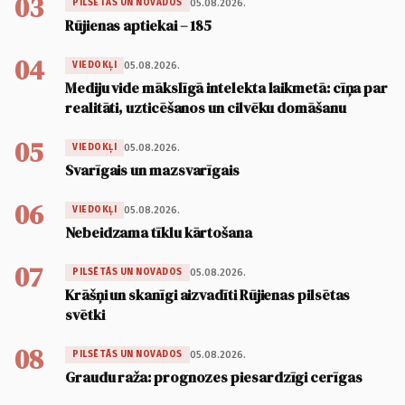
03
05.08.2026.
PILSĒTĀS UN NOVADOS
Rūjienas aptiekai – 185
04
05.08.2026.
VIEDOKĻI
Mediju vide mākslīgā intelekta laikmetā: cīņa par
realitāti, uzticēšanos un cilvēku domāšanu
05
05.08.2026.
VIEDOKĻI
Svarīgais un mazsvarīgais
06
05.08.2026.
VIEDOKĻI
Nebeidzama tīklu kārtošana
07
05.08.2026.
PILSĒTĀS UN NOVADOS
Krāšņi un skanīgi aizvadīti Rūjienas pilsētas
svētki
08
05.08.2026.
PILSĒTĀS UN NOVADOS
Graudu raža: prognozes piesardzīgi cerīgas