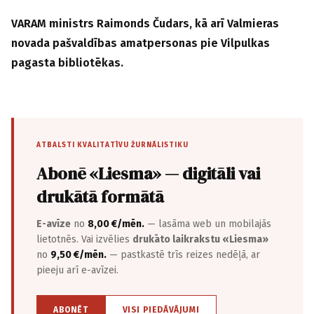
VARAM ministrs Raimonds Čudars, kā arī Valmieras
novada pašvaldības amatpersonas pie Vilpulkas
pagasta bibliotēkas.
ATBALSTI KVALITATĪVU ŽURNĀLISTIKU
Abonē «Liesma» — digitāli vai
drukātā formātā
E-avīze
no
8,00 €/mēn.
— lasāma web un mobilajās
lietotnēs. Vai izvēlies
drukāto laikrakstu «Liesma»
no
9,50 €/mēn.
— pastkastē trīs reizes nedēļā, ar
pieeju arī e-avīzei.
ABONĒT
VISI PIEDĀVĀJUMI