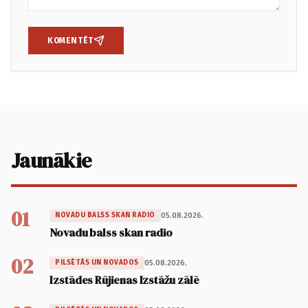
KOMENTĒT
Jaunākie
01
05.08.2026.
NOVADU BALSS SKAN RADIO
Novadu balss skan radio
02
05.08.2026.
PILSĒTĀS UN NOVADOS
Izstādes Rūjienas Izstāžu zālē