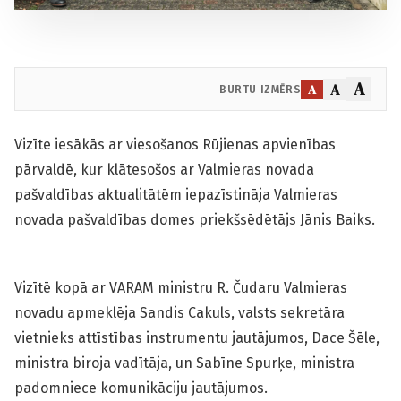
A
A
A
BURTU IZMĒRS
Vizīte iesākās ar viesošanos Rūjienas apvienības
pārvaldē, kur klāt­esošos ar Valmieras novada
pašvaldības aktualitātēm iepazīstināja Valmieras
novada pašvaldības domes priekšsēdētājs Jānis Baiks.
Vizītē kopā ar VARAM ministru R. Čudaru Valmieras
novadu apmeklēja Sandis Cakuls, valsts sekretāra
vietnieks attīstības instrumentu jautājumos, Dace Šēle,
ministra biroja vadītāja, un Sabīne Spurķe, ministra
padomniece komunikāciju jautājumos.