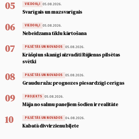
05
05.08.2026.
VIEDOKĻI
Svarīgais un mazsvarīgais
06
05.08.2026.
VIEDOKĻI
Nebeidzama tīklu kārtošana
07
05.08.2026.
PILSĒTĀS UN NOVADOS
Krāšņi un skanīgi aizvadīti Rūjienas pilsētas
svētki
08
05.08.2026.
PILSĒTĀS UN NOVADOS
Graudu raža: prognozes piesardzīgi cerīgas
09
05.08.2026.
PROJEKTS
Māja no salmu paneļiem šodien ir realitāte
10
04.08.2026.
PILSĒTĀS UN NOVADOS
Kabatā divvirzienu biļete