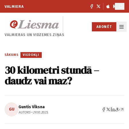
VALMIERA
ABONĒT
VALMIERAS UN
VIDZEMES ZIŅAS
SĀKUMS
/
VIEDOKĻI
30 kilometri stundā –
daudz vai maz?
Guntis Vīksna
GU
AUTORS • 29.10.2025.