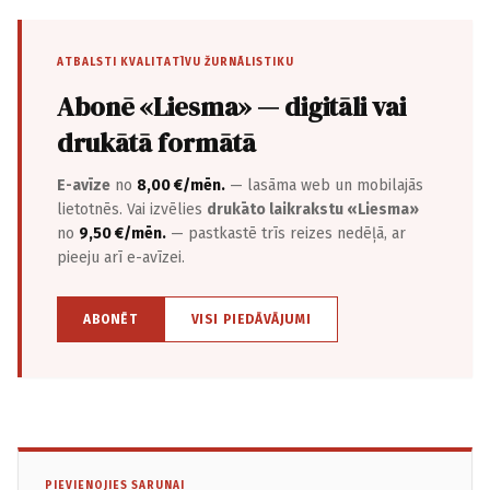
ATBALSTI KVALITATĪVU ŽURNĀLISTIKU
Abonē «Liesma» — digitāli vai
drukātā formātā
E-avīze
no
8,00 €/mēn.
— lasāma web un mobilajās
lietotnēs. Vai izvēlies
drukāto laikrakstu «Liesma»
no
9,50 €/mēn.
— pastkastē trīs reizes nedēļā, ar
pieeju arī e-avīzei.
ABONĒT
VISI PIEDĀVĀJUMI
PIEVIENOJIES SARUNAI