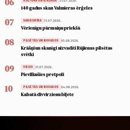
06
31.07.2026.
KULTŪRA UN IZKLAIDE
140 gadus skan Valmieras ērģeles
07
31.07.2026.
SABIEDRĪBA
Vērienīgu pārmaiņu priekšā
08
05.08.2026.
PILSĒTĀS UN NOVADOS
Krāšņi un skanīgi aizvadīti Rūjienas pilsētas
svētki
09
31.07.2026.
VIESIS
Pievilkušies pretpoli
10
04.08.2026.
PILSĒTĀS UN NOVADOS
Kabatā divvirzienu biļete