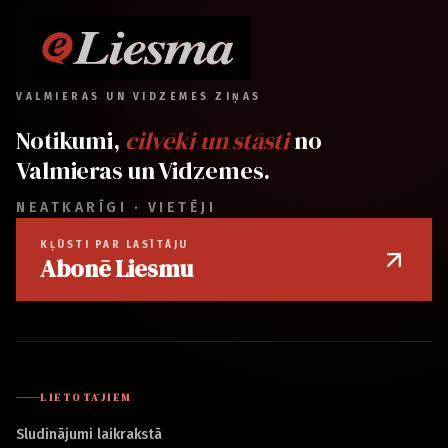
VALMIERAS UN VIDZEMES ZIŅAS
Notikumi,
cilvēki un stāsti
no
Valmieras un Vidzemes.
NEATKARĪGI · VIETĒJI
KĻŪSTI PAR LASĪTĀJU
Abonē Liesmu
LIETOTĀJIEM
Sludinājumi laikrakstā