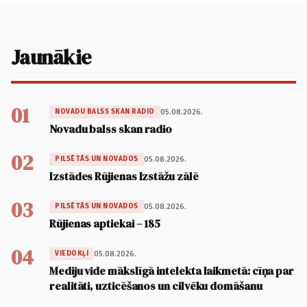
Jaunākie
01
05.08.2026.
NOVADU BALSS SKAN RADIO
Novadu balss skan radio
02
05.08.2026.
PILSĒTĀS UN NOVADOS
Izstādes Rūjienas Izstāžu zālē
03
05.08.2026.
PILSĒTĀS UN NOVADOS
Rūjienas aptiekai – 185
04
05.08.2026.
VIEDOKĻI
Mediju vide mākslīgā intelekta laikmetā: cīņa par
realitāti, uzticēšanos un cilvēku domāšanu