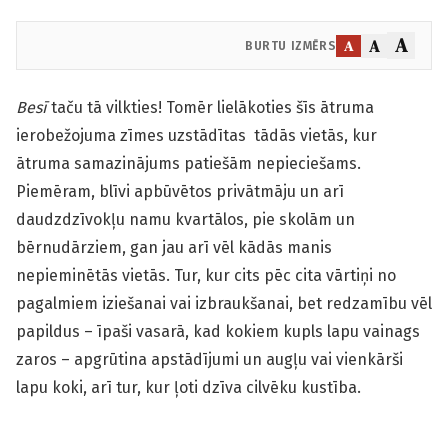
A
A
A
BURTU IZMĒRS
Besī
taču tā vilkties! Tomēr lielākoties šīs ātruma
ierobežojuma zīmes uzstādītas tādās vietās, kur
ātruma samazinājums patiešām nepieciešams.
Piemēram, blīvi apbūvētos privātmāju un arī
daudzdzīvokļu namu kvartālos, pie skolām un
bērnudārziem, gan jau arī vēl kādās manis
nepieminētās vietās. Tur, kur cits pēc cita vārtiņi no
pagalmiem iziešanai vai izbraukšanai, bet redzamību vēl
papildus – īpaši vasarā, kad kokiem kupls lapu vainags
zaros – apgrūtina apstādījumi un augļu vai vienkārši
lapu koki, arī tur, kur ļoti dzīva cilvēku kustība.