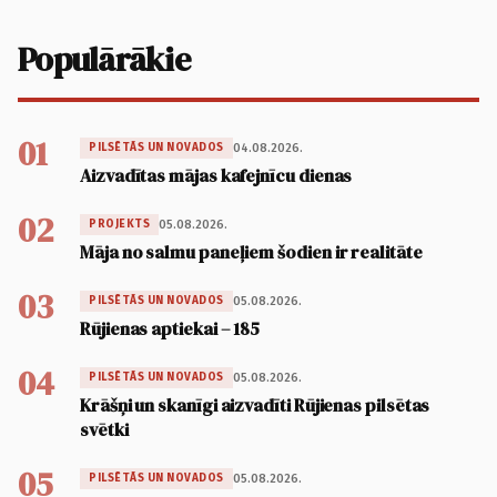
Populārākie
01
04.08.2026.
PILSĒTĀS UN NOVADOS
Aizvadītas mājas kafejnīcu dienas
02
05.08.2026.
PROJEKTS
Māja no salmu paneļiem šodien ir realitāte
03
05.08.2026.
PILSĒTĀS UN NOVADOS
Rūjienas aptiekai – 185
04
05.08.2026.
PILSĒTĀS UN NOVADOS
Krāšņi un skanīgi aizvadīti Rūjienas pilsētas
svētki
05
05.08.2026.
PILSĒTĀS UN NOVADOS