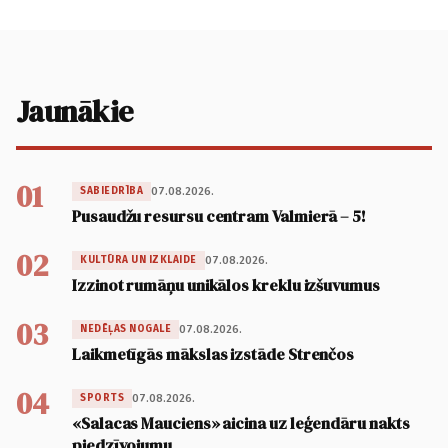
Jaunākie
01
07.08.2026.
SABIEDRĪBA
Pusaudžu resursu centram Valmierā – 5!
02
07.08.2026.
KULTŪRA UN IZKLAIDE
Izzinot rumāņu unikālos kreklu izšuvumus
03
07.08.2026.
NEDĒĻAS NOGALE
Laikmetīgās mākslas izstāde Strenčos
04
07.08.2026.
SPORTS
«Salacas Mauciens» aicina uz leģendāru nakts
piedzīvojumu