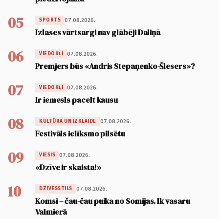
05
07.08.2026.
SPORTS
Izlases vārtsargi nav glābēji Daliņā
06
07.08.2026.
VIEDOKĻI
Premjers būs «Andris Stepaņenko-Šlesers»?
07
07.08.2026.
VIEDOKĻI
Ir iemesls pacelt kausu
08
07.08.2026.
KULTŪRA UN IZKLAIDE
Festivāls ielīksmo pilsētu
09
07.08.2026.
VIESIS
«Dzīve ir skaista!»
10
07.08.2026.
DZĪVESSTILS
Komsi – čau-čau puika no Somijas. Ik vasaru
Valmierā