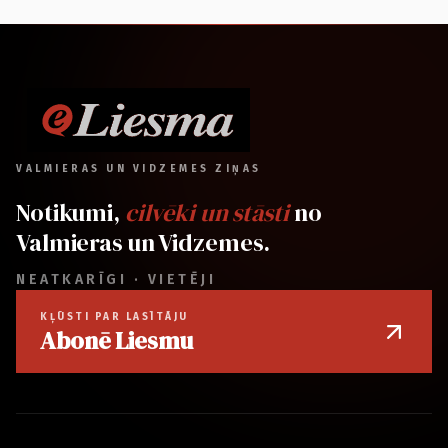
VALMIERAS UN VIDZEMES ZIŅAS
Notikumi,
cilvēki un stāsti
no
Valmieras un Vidzemes.
NEATKARĪGI · VIETĒJI
KĻŪSTI PAR LASĪTĀJU
Abonē Liesmu