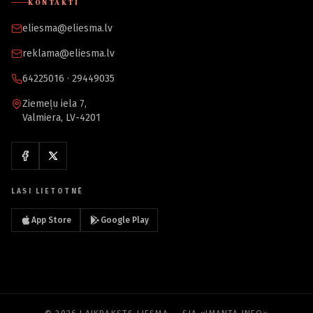
KONTAKTI
eliesma@eliesma.lv
reklama@eliesma.lv
64225016 · 29449035
Ziemeļu iela 7,
Valmiera, LV-4201
LASI LIETOTNĒ
App Store
Google Play