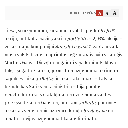
A
A
A
BURTU IZMĒRS
Tiesa, šo uzņēmumu, kurā mūsu valstij pieder 97,97%
akciju, bet tāds maziņš akciju
portfelītis
– 2,03% akciju –
vēl arī dāņu kompānijai
Aircraft Leasing 1
, vairs nevada
mūsu valsts biznesa aprindās leģendārais avio stratēģis
Martins Gauss. Diezgan negaidīti viņa kabinets kļuva
tukšs šī gada 7. aprīlī, pirms tam uzņēmuma akcionāru
sapulces laikā
airBaltic
lielākais akcionārs – Latvijas
Republikas Satiksmes ministrija – bija paudusi
neuzticību karaliski atalgotajam uzņēmuma valdes
priekšsēdētājam Gausam, pēc tam
airBaltic
padomes
ārkārtas sēdē ambiciozā vācu kunga
brīvlaišana
no
amata Latvijas uzņēmumā tika apstiprināta.