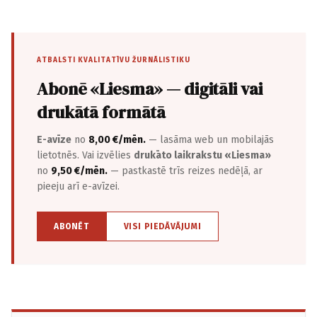
ATBALSTI KVALITATĪVU ŽURNĀLISTIKU
Abonē «Liesma» — digitāli vai
drukātā formātā
E-avīze
no
8,00 €/mēn.
— lasāma web un mobilajās
lietotnēs. Vai izvēlies
drukāto laikrakstu «Liesma»
no
9,50 €/mēn.
— pastkastē trīs reizes nedēļā, ar
pieeju arī e-avīzei.
ABONĒT
VISI PIEDĀVĀJUMI