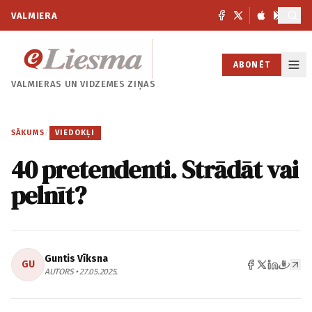
VALMIERA
ABONĒT
VALMIERAS UN
VIDZEMES ZIŅAS
SĀKUMS
/
VIEDOKĻI
40 pretendenti. Strādāt vai
pelnīt?
Guntis Vīksna
GU
AUTORS • 27.05.2025.