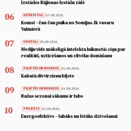
Izstādes Rūjienas Izstāžu zālē
06
07.08.2026.
DZĪVESSTILS
Komsi – čau-čau puika no Somijas. Ik vasaru
Valmierā
07
05.08.2026.
VIEDOKĻI
Mediju vide mākslīgā intelekta laikmetā: cīņa par
realitāti, uzticēšanos un cilvēku domāšanu
08
04.08.2026.
PILSĒTĀS UN NOVADOS
Kabatā divvirzienu biļete
09
04.08.2026.
PILSĒTĀS UN NOVADOS
Ražas sezonai sākums ir labs
10
04.08.2026.
PROJEKTS
Energoefektīvs – labāks un lētāks dzīvošanai