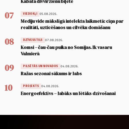
Kabatā divvirzienu biļete
07
05.08.2026.
VIEDOKĻI
Mediju vide mākslīgā intelekta laikmetā: cīņa par
realitāti, uzticēšanos un cilvēku domāšanu
08
07.08.2026.
DZĪVESSTILS
Komsi – čau-čau puika no Somijas. Ik vasaru
Valmierā
09
04.08.2026.
PILSĒTĀS UN NOVADOS
Ražas sezonai sākums ir labs
10
04.08.2026.
PROJEKTS
Energoefektīvs – labāks un lētāks dzīvošanai