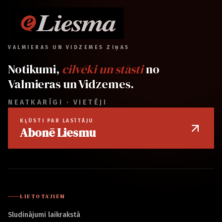
VALMIERAS UN VIDZEMES ZIŅAS
Notikumi,
cilvēki un stāsti
no
Valmieras un Vidzemes.
NEATKARĪGI · VIETĒJI
KĻŪSTI PAR LASĪTĀJU
Abonē Liesmu
LIETOTĀJIEM
Sludinājumi laikrakstā