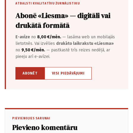
ATBALSTI KVALITATĪVU ŽURNĀLISTIKU
Abonē «Liesma» — digitāli vai
drukātā formātā
E-avīze
no
8,00 €/mēn.
— lasāma web un mobilajās
lietotnēs. Vai izvēlies
drukāto laikrakstu «Liesma»
no
9,50 €/mēn.
— pastkastē trīs reizes nedēļā, ar
pieeju arī e-avīzei.
ABONĒT
VISI PIEDĀVĀJUMI
PIEVIENOJIES SARUNAI
Pievieno komentāru