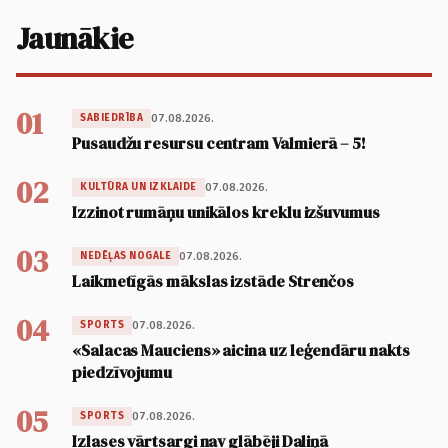
Jaunākie
01
07.08.2026.
SABIEDRĪBA
Pusaudžu resursu centram Valmierā – 5!
02
07.08.2026.
KULTŪRA UN IZKLAIDE
Izzinot rumāņu unikālos kreklu izšuvumus
03
07.08.2026.
NEDĒĻAS NOGALE
Laikmetīgās mākslas izstāde Strenčos
04
07.08.2026.
SPORTS
«Salacas Mauciens» aicina uz leģendāru nakts
piedzīvojumu
05
07.08.2026.
SPORTS
Izlases vārtsargi nav glābēji Daliņā