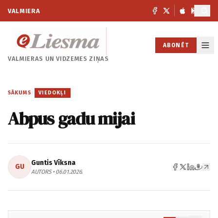
VALMIERA
ABONĒT
VALMIERAS UN
VIDZEMES ZIŅAS
SĀKUMS
/
VIEDOKĻI
Abpus gadu mijai
Guntis Vīksna
GU
AUTORS • 06.01.2026.