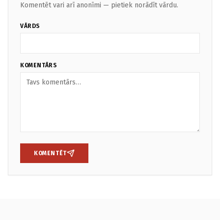
Komentēt vari arī anonīmi — pietiek norādīt vārdu.
VĀRDS
KOMENTĀRS
KOMENTĒT