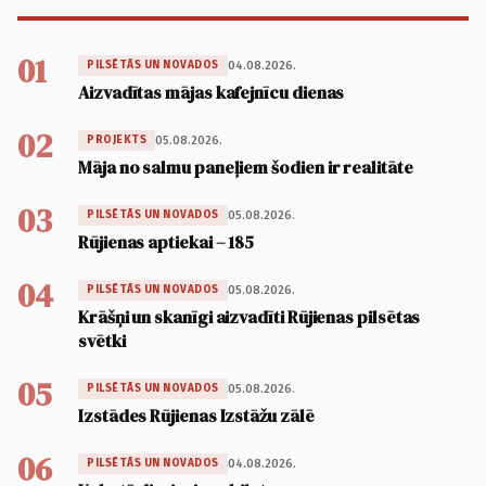
01
04.08.2026.
PILSĒTĀS UN NOVADOS
Aizvadītas mājas kafejnīcu dienas
02
05.08.2026.
PROJEKTS
Māja no salmu paneļiem šodien ir realitāte
03
05.08.2026.
PILSĒTĀS UN NOVADOS
Rūjienas aptiekai – 185
04
05.08.2026.
PILSĒTĀS UN NOVADOS
Krāšņi un skanīgi aizvadīti Rūjienas pilsētas
svētki
05
05.08.2026.
PILSĒTĀS UN NOVADOS
Izstādes Rūjienas Izstāžu zālē
06
04.08.2026.
PILSĒTĀS UN NOVADOS