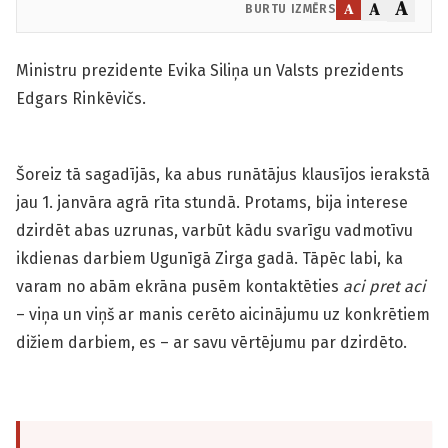
A
A
A
BURTU IZMĒRS
Ministru prezidente Evika Siliņa un Valsts prezidents
Edgars Rinkēvičs.
Šoreiz tā sagadījās, ka abus runātājus klausījos ierakstā
jau 1. janvāra agrā rīta stundā. Protams, bija interese
dzirdēt abas uzrunas, varbūt kādu svarīgu vadmotīvu
ikdienas darbiem Ugunīgā Zirga gadā. Tāpēc labi, ka
varam no abām ekrāna pusēm kontaktēties
aci pret aci
– viņa un viņš ar manis cerēto aicinājumu uz konkrētiem
dižiem darbiem, es – ar savu vērtējumu par dzirdēto.