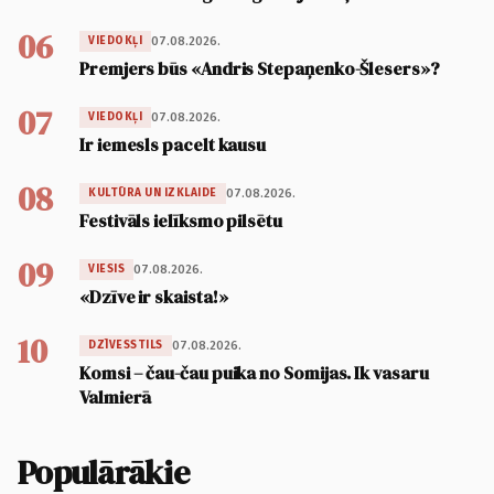
06
07.08.2026.
VIEDOKĻI
Premjers būs «Andris Stepaņenko-Šlesers»?
07
07.08.2026.
VIEDOKĻI
Ir iemesls pacelt kausu
08
07.08.2026.
KULTŪRA UN IZKLAIDE
Festivāls ielīksmo pilsētu
09
07.08.2026.
VIESIS
«Dzīve ir skaista!»
10
07.08.2026.
DZĪVESSTILS
Komsi – čau-čau puika no Somijas. Ik vasaru
Valmierā
Populārākie