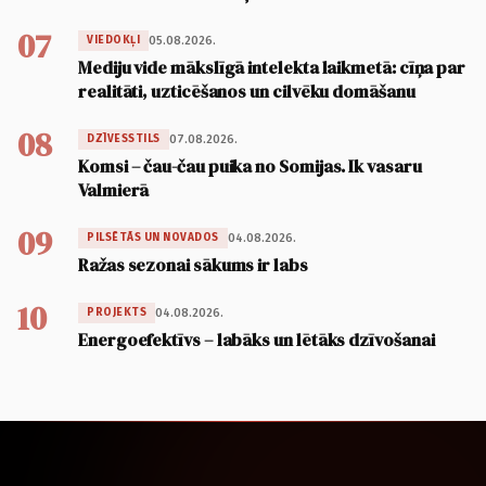
07
05.08.2026.
VIEDOKĻI
Mediju vide mākslīgā intelekta laikmetā: cīņa par
realitāti, uzticēšanos un cilvēku domāšanu
08
07.08.2026.
DZĪVESSTILS
Komsi – čau-čau puika no Somijas. Ik vasaru
Valmierā
09
04.08.2026.
PILSĒTĀS UN NOVADOS
Ražas sezonai sākums ir labs
10
04.08.2026.
PROJEKTS
Energoefektīvs – labāks un lētāks dzīvošanai