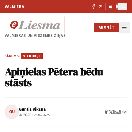
VALMIERA
ABONĒT
VALMIERAS UN
VIDZEMES ZIŅAS
SĀKUMS
/
VIEDOKĻI
Apiņielas Pētera bēdu
stāsts
Guntis Vīksna
GU
AUTORS • 25.04.2025.