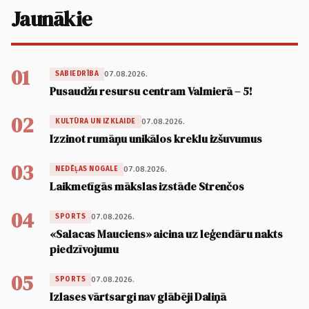
Jaunākie
01
07.08.2026.
SABIEDRĪBA
Pusaudžu resursu centram Valmierā – 5!
02
07.08.2026.
KULTŪRA UN IZKLAIDE
Izzinot rumāņu unikālos kreklu izšuvumus
03
07.08.2026.
NEDĒĻAS NOGALE
Laikmetīgās mākslas izstāde Strenčos
04
07.08.2026.
SPORTS
«Salacas Mauciens» aicina uz leģendāru nakts
piedzīvojumu
05
07.08.2026.
SPORTS
Izlases vārtsargi nav glābēji Daliņā