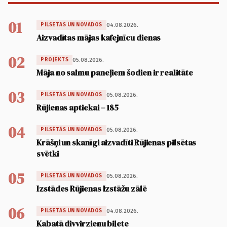
01
04.08.2026.
PILSĒTĀS UN NOVADOS
Aizvadītas mājas kafejnīcu dienas
02
05.08.2026.
PROJEKTS
Māja no salmu paneļiem šodien ir realitāte
03
05.08.2026.
PILSĒTĀS UN NOVADOS
Rūjienas aptiekai – 185
04
05.08.2026.
PILSĒTĀS UN NOVADOS
Krāšņi un skanīgi aizvadīti Rūjienas pilsētas
svētki
05
05.08.2026.
PILSĒTĀS UN NOVADOS
Izstādes Rūjienas Izstāžu zālē
06
04.08.2026.
PILSĒTĀS UN NOVADOS
Kabatā divvirzienu biļete