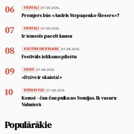
06
07.08.2026.
VIEDOKĻI
Premjers būs «Andris Stepaņenko-Šlesers»?
07
07.08.2026.
VIEDOKĻI
Ir iemesls pacelt kausu
08
07.08.2026.
KULTŪRA UN IZKLAIDE
Festivāls ielīksmo pilsētu
09
07.08.2026.
VIESIS
«Dzīve ir skaista!»
10
07.08.2026.
DZĪVESSTILS
Komsi – čau-čau puika no Somijas. Ik vasaru
Valmierā
Populārākie