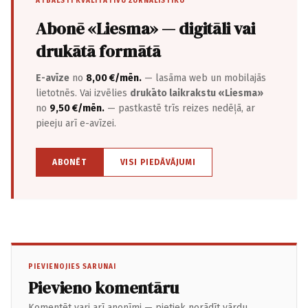
ATBALSTI KVALITATĪVU ŽURNĀLISTIKU
Abonē «Liesma» — digitāli vai
drukātā formātā
E-avīze
no
8,00 €/mēn.
— lasāma web un mobilajās
lietotnēs. Vai izvēlies
drukāto laikrakstu «Liesma»
no
9,50 €/mēn.
— pastkastē trīs reizes nedēļā, ar
pieeju arī e-avīzei.
ABONĒT
VISI PIEDĀVĀJUMI
PIEVIENOJIES SARUNAI
Pievieno komentāru
Komentēt vari arī anonīmi — pietiek norādīt vārdu.