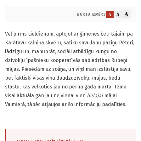
A
A
A
BURTU IZMĒRS
Vēl pirms Lieldienām, apļojot ar ģimenes četrkājaini pa
Karātavu kalniņa skvēru, satiku savu labu paziņu Pēteri,
lādzīgu un, manuprāt, sociāli atbildīgu kungu no
dzīvokļu īpašnieku kooperatīvās sabiedrības Rubeņi
mājas. Piesēdām uz soliņa, un viņš man izstāstīja savu,
bet faktiski visas viņa daudzdzīvokļu mājas, bēdu
stāstu, kas velkoties jau no pērnā gada marta. Tēma
visai aktuāla gan jau ne vienai vien
lielajai
mājai
Valmierā, tāpēc atļaujos ar šo informāciju padalīties.