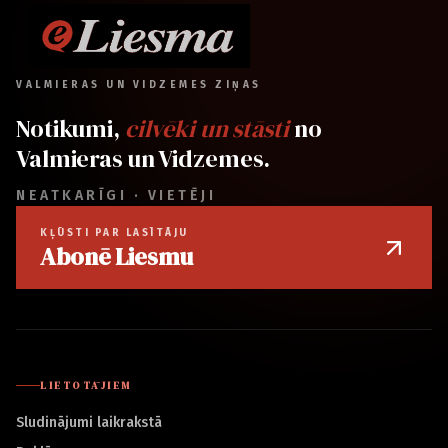
VALMIERAS UN VIDZEMES ZIŅAS
Notikumi,
cilvēki un stāsti
no
Valmieras un Vidzemes.
NEATKARĪGI · VIETĒJI
KĻŪSTI PAR LASĪTĀJU
Abonē Liesmu
LIETOTĀJIEM
Sludinājumi laikrakstā