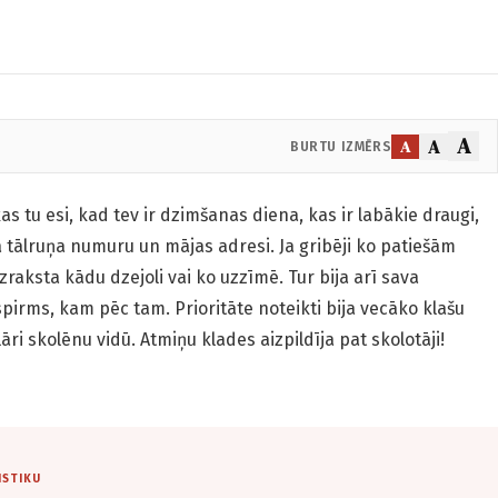
A
A
A
BURTU IZMĒRS
kas tu esi, kad tev ir dzimšanas diena, kas ir labākie draugi,
āja tālruņa numuru un mājas adresi. Ja gribēji ko patiešām
i uzraksta kādu dzejoli vai ko uzzīmē. Tur bija arī sava
ispirms, kam pēc tam. Prioritāte noteikti bija vecāko klašu
lāri skolēnu vidū. Atmiņu klades aizpildīja pat skolotāji!
ISTIKU