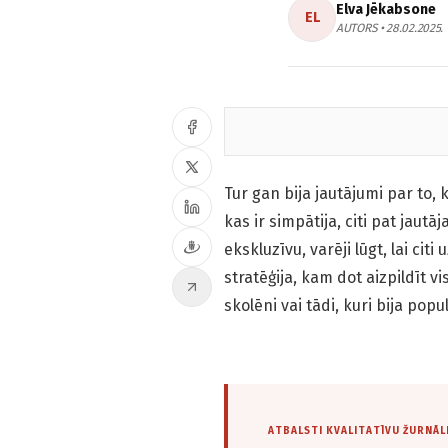
Elva Jēkabsone
EL
AUTORS • 28.02.2025.
Tur gan bija jautājumi par to, 
kas ir simpātija, citi pat jaut
ekskluzīvu, varēji lūgt, lai cit
stratēģija, kam dot aizpildīt v
skolēni vai tādi, kuri bija popu
ATBALSTI KVALITATĪVU ŽURNĀL