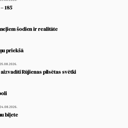
 – 185
eļiem šodien ir realitāte
ņu priekšā
05.08.2026.
 aizvadīti Rūjienas pilsētas svētki
poli
04.08.2026.
u biļete