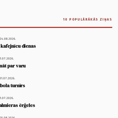
10 POPULĀRĀKĀS ZIŅAS
04.08.2026.
 kafejnīcu dienas
1.07.2026.
nāt par varu
31.07.2026.
tbola turnīrs
1.07.2026.
almieras ērģeles
05.08.2026.