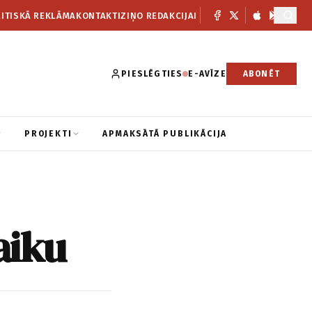
ITISKĀ REKLĀMA
KONTAKTI
ZIŅO REDAKCIJAI
PIESLĒGTIES
E-AVĪZE
ABONĒT
PROJEKTI
APMAKSĀTĀ PUBLIKĀCIJA
aiku