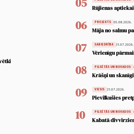
05
Rūjienas aptiekai
06
05.08.2026.
PROJEKTS
Māja no salmu pan
07
31.07.2026.
SABIEDRĪBA
Vērienīgu pārmai
vētki
08
PILSĒTĀS UN NOVADOS
Krāšņi un skanīgi
09
31.07.2026.
VIESIS
Pievilkušies pret
10
PILSĒTĀS UN NOVADOS
Kabatā divvirzien