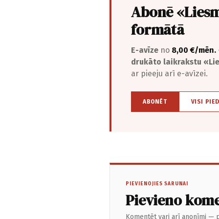
Abonē «Liesm
formātā
E-avīze
no
8,00 €/mēn.
drukāto laikrakstu «L
ar pieeju arī e-avīzei.
ABONĒT
VISI PIE
PIEVIENOJIES SARUNAI
Pievieno kom
Komentēt vari arī anonīmi — p