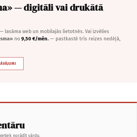
a» — digitāli vai drukātā
— lasāma web un mobilajās lietotnēs. Vai izvēlies
iesma»
no
9,50 €/mēn.
— pastkastē trīs reizes nedēļā,
DĀVĀJUMI
entāru
ietiek norādīt vārdu.