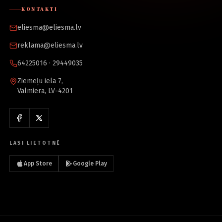
KONTAKTI
eliesma@eliesma.lv
reklama@eliesma.lv
64225016 · 29449035
Ziemeļu iela 7,
Valmiera, LV-4201
LASI LIETOTNĒ
App Store
Google Play