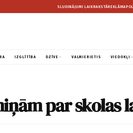
SLUDINĀJUMI LAIKRAKSTĀ
REKLĀMA
POL
RA
IZGLĪTĪBA
DZĪVE
VALMIERIETIS
VIEDOKĻI
iņām par skolas l