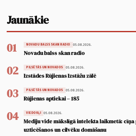
Jaunākie
01
05.08.2026.
NOVADU BALSS SKAN RADIO
Novadu balss skan radio
02
05.08.2026.
PILSĒTĀS UN NOVADOS
Izstādes Rūjienas Izstāžu zālē
03
05.08.2026.
PILSĒTĀS UN NOVADOS
Rūjienas aptiekai – 185
04
05.08.2026.
VIEDOKĻI
Mediju vide mākslīgā intelekta laikmetā: cīņa p
uzticēšanos un cilvēku domāšanu