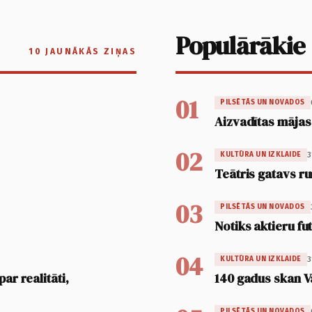
Populārākie
10 JAUNĀKĀS ZIŅAS
01
PILSĒTĀS UN NOVADOS
Aizvadītas mājas
02
3
KULTŪRA UN IZKLAIDE
Teātris gatavs ru
03
PILSĒTĀS UN NOVADOS
Notiks aktieru fu
04
3
KULTŪRA UN IZKLAIDE
ar realitāti,
140 gadus skan V
PILSĒTĀS UN NOVADOS