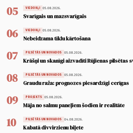
05
05.08.2026.
VIEDOKĻI
Svarīgais un mazsvarīgais
06
05.08.2026.
VIEDOKĻI
Nebeidzama tīklu kārtošana
07
05.08.2026.
PILSĒTĀS UN NOVADOS
Krāšņi un skanīgi aizvadīti Rūjienas pilsētas s
08
05.08.2026.
PILSĒTĀS UN NOVADOS
Graudu raža: prognozes piesardzīgi cerīgas
09
05.08.2026.
PROJEKTS
Māja no salmu paneļiem šodien ir realitāte
10
04.08.2026.
PILSĒTĀS UN NOVADOS
Kabatā divvirzienu biļete