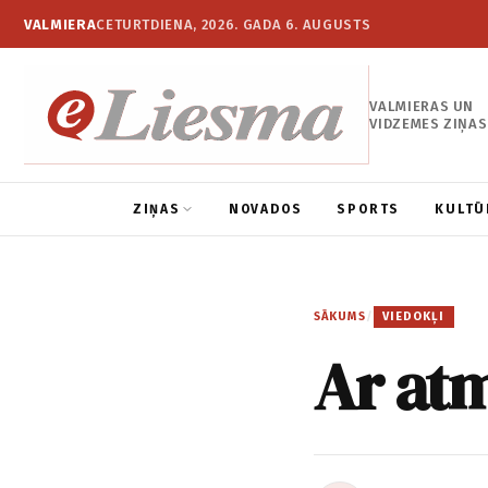
VALMIERA
CETURTDIENA, 2026. GADA 6. AUGUSTS
VALMIERAS UN
VIDZEMES ZIŅAS
ZIŅAS
NOVADOS
SPORTS
KULTŪ
SĀKUMS
/
VIEDOKĻI
Ar atm