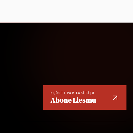
KĻŪSTI PAR LASĪTĀJU
Abonē Liesmu