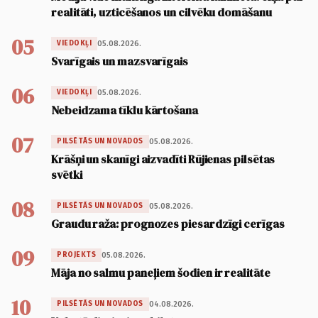
realitāti, uzticēšanos un cilvēku domāšanu
05
05.08.2026.
VIEDOKĻI
Svarīgais un mazsvarīgais
06
05.08.2026.
VIEDOKĻI
Nebeidzama tīklu kārtošana
07
05.08.2026.
PILSĒTĀS UN NOVADOS
Krāšņi un skanīgi aizvadīti Rūjienas pilsētas
svētki
08
05.08.2026.
PILSĒTĀS UN NOVADOS
Graudu raža: prognozes piesardzīgi cerīgas
09
05.08.2026.
PROJEKTS
Māja no salmu paneļiem šodien ir realitāte
10
04.08.2026.
PILSĒTĀS UN NOVADOS