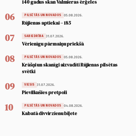
140 gadus skan Valmieras ērģeles
06
05.08.2026.
PILSĒTĀS UN NOVADOS
Rūjienas aptiekai – 185
07
31.07.2026.
SABIEDRĪBA
Vērienīgu pārmaiņu priekšā
08
05.08.2026.
PILSĒTĀS UN NOVADOS
Krāšņi un skanīgi aizvadīti Rūjienas pilsētas
svētki
09
31.07.2026.
VIESIS
Pievilkušies pretpoli
10
04.08.2026.
PILSĒTĀS UN NOVADOS
Kabatā divvirzienu biļete