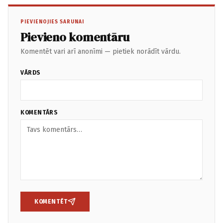
PIEVIENOJIES SARUNAI
Pievieno komentāru
Komentēt vari arī anonīmi — pietiek norādīt vārdu.
VĀRDS
KOMENTĀRS
KOMENTĒT