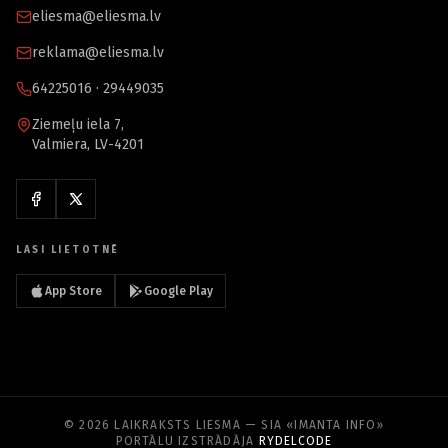
eliesma@eliesma.lv
reklama@eliesma.lv
64225016 · 29449035
Ziemeļu iela 7,
Valmiera, LV-4201
LASI LIETOTNĒ
App Store
Google Play
© 2026 LAIKRAKSTS LIESMA — SIA «IMANTA INFO»
PORTĀLU IZSTRĀDĀJA
RYDELCODE