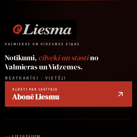
VALMIERAS UN VIDZEMES ZIŅAS
Notikumi,
cilvēki un stāsti
no
Valmieras un Vidzemes.
NEATKARĪGI · VIETĒJI
KĻŪSTI PAR LASĪTĀJU
Abonē Liesmu
LIETOTĀJIEM