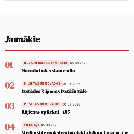
Jaunākie
01
05.08.2026.
NOVADU BALSS SKAN RADIO
Novadu balss skan radio
02
05.08.2026.
PILSĒTĀS UN NOVADOS
Izstādes Rūjienas Izstāžu zālē
03
05.08.2026.
PILSĒTĀS UN NOVADOS
Rūjienas aptiekai – 185
04
05.08.2026.
VIEDOKĻI
Mediju vide mākslīgā intelekta laikmetā: cīņa par