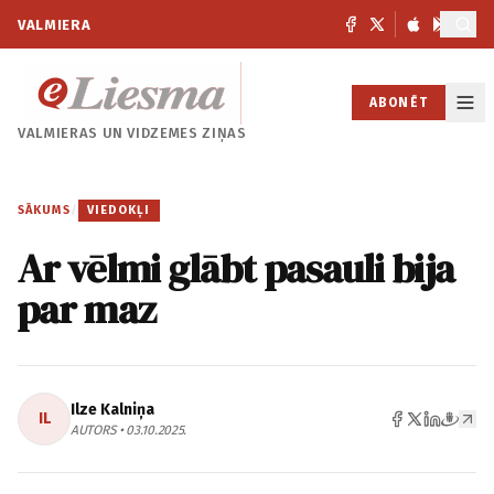
VALMIERA
ABONĒT
VALMIERAS UN
VIDZEMES ZIŅAS
SĀKUMS
/
VIEDOKĻI
Ar vēlmi glābt pasauli bija
par maz
Ilze Kalniņa
IL
AUTORS • 03.10.2025.