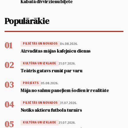
Kabatā divvirzienu biļete
Populārākie
01
04.08.2026.
PILSĒTĀS UN NOVADOS
Aizvadītas mājas kafejnīcu dienas
02
31.07.2026.
KULTŪRA UN IZKLAIDE
Teātris gatavs runāt par varu
03
05.08.2026.
PROJEKTS
Māja no salmu paneļiem šodien ir realitāte
04
31.07.2026.
PILSĒTĀS UN NOVADOS
Notiks aktieru futbola turnīrs
05
31.07.2026.
KULTŪRA UN IZKLAIDE