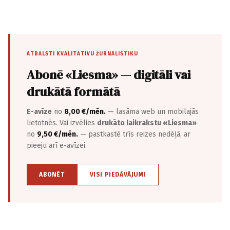
ATBALSTI KVALITATĪVU ŽURNĀLISTIKU
Abonē «Liesma» — digitāli vai
drukātā formātā
E-avīze
no
8,00 €/mēn.
— lasāma web un mobilajās
lietotnēs. Vai izvēlies
drukāto laikrakstu «Liesma»
no
9,50 €/mēn.
— pastkastē trīs reizes nedēļā, ar
pieeju arī e-avīzei.
ABONĒT
VISI PIEDĀVĀJUMI