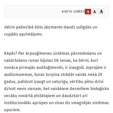
A
A
A
BURTU IZMĒRS
Dēlim
patiesībā būtu jāizmanto daudz sulīgāks un
rupjāks apzīmējums.
Kāpēc? Par ārpusģimenes sistēmas pārveidošanu un
sakārtošanu runas bijušas tik senas, ka bērni, kuri
nonāca pirmajās audžuģimenēs, ir izauguši. Joprojām ir
audžumammas, kuras turpina strādāt vairāk nekā 20
gadus, palīdzot izaugt un saturīgu, vērtību pilnu dzīvi
dzīvot nevis vienam, bet vairākiem desmitiem bioloģisko
vecāku novārtā atstātajiem un daudzkārt arī
institucionālās aprūpes un visas šīs smagnējās sistēmas
upuriem.