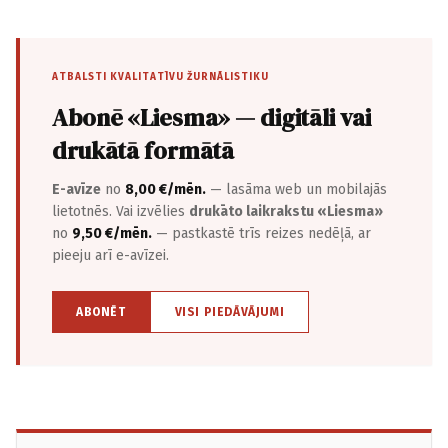
ATBALSTI KVALITATĪVU ŽURNĀLISTIKU
Abonē «Liesma» — digitāli vai
drukātā formātā
E-avīze
no
8,00 €/mēn.
— lasāma web un mobilajās
lietotnēs. Vai izvēlies
drukāto laikrakstu «Liesma»
no
9,50 €/mēn.
— pastkastē trīs reizes nedēļā, ar
pieeju arī e-avīzei.
ABONĒT
VISI PIEDĀVĀJUMI