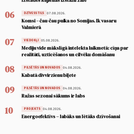
Izstādes Rūjienas Izstāžu zālē
06
07.08.2026.
DZĪVESSTILS
Komsi – čau-čau puika no Somijas. Ik vasaru
Valmierā
07
05.08.2026.
VIEDOKĻI
Mediju vide mākslīgā intelekta laikmetā: cīņa par
realitāti, uzticēšanos un cilvēku domāšanu
08
04.08.2026.
PILSĒTĀS UN NOVADOS
Kabatā divvirzienu biļete
09
04.08.2026.
PILSĒTĀS UN NOVADOS
Ražas sezonai sākums ir labs
10
04.08.2026.
PROJEKTS
Energoefektīvs – labāks un lētāks dzīvošanai