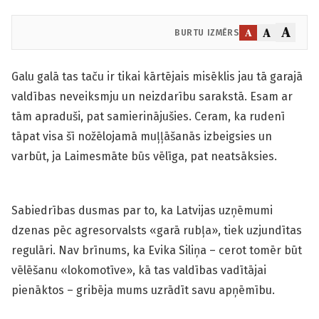
A
A
A
BURTU IZMĒRS
Galu galā tas taču ir tikai kārtējais misēklis jau tā garajā
valdības neveiksmju un neizdarību sarakstā. Esam ar
tām apraduši, pat samierinājušies. Ceram, ka rudenī
tāpat visa šī nožēlojamā muļļāšanās izbeigsies un
varbūt, ja Laimesmāte būs vēlīga, pat neatsāksies.
Sabiedrības dusmas par to, ka Latvijas uzņēmumi
dzenas pēc agresorvalsts «garā rubļa», tiek uzjundītas
regulāri. Nav brīnums, ka Evika Siliņa – cerot tomēr būt
vēlēšanu «lokomotīve», kā tas valdības vadītājai
pienāktos – gribēja mums uzrādīt savu apņēmību.