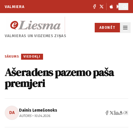
VALMIERA
ABONĒT
VALMIERAS UN
VIDZEMES ZIŅAS
SĀKUMS
/
VIEDOKĻI
Ašeradens pazemo paša
premjeri
Dainis Lemešonoks
DA
AUTORS • 10.04.2026.