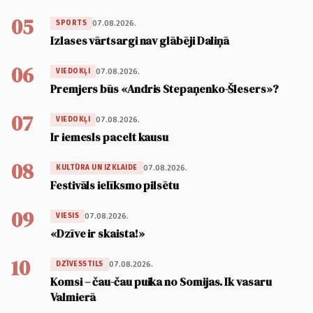
05
07.08.2026.
SPORTS
Izlases vārtsargi nav glābēji Daliņā
06
07.08.2026.
VIEDOKĻI
Premjers būs «Andris Stepaņenko-Šlesers»?
07
07.08.2026.
VIEDOKĻI
Ir iemesls pacelt kausu
08
07.08.2026.
KULTŪRA UN IZKLAIDE
Festivāls ielīksmo pilsētu
09
07.08.2026.
VIESIS
«Dzīve ir skaista!»
10
07.08.2026.
DZĪVESSTILS
Komsi – čau-čau puika no Somijas. Ik vasaru
Valmierā