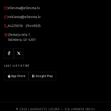
eliesma@eliesma.lv
reklama@eliesma.lv
64225016 · 29449035
Ziemeļu iela 7,
Valmiera, LV-4201
LASI LIETOTNĒ
App Store
Google Play
© 2026 LAIKRAKSTS LIESMA — SIA «IMANTA INFO»