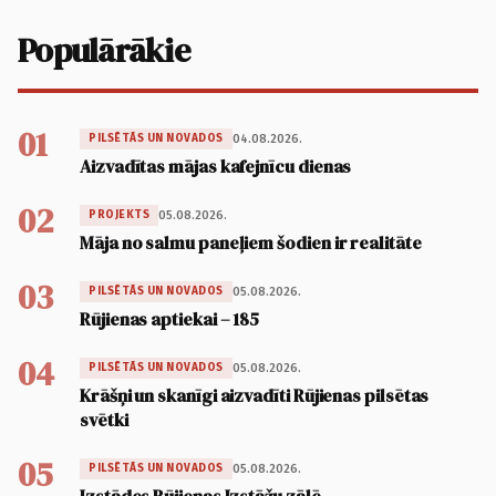
Populārākie
01
04.08.2026.
PILSĒTĀS UN NOVADOS
Aizvadītas mājas kafejnīcu dienas
02
05.08.2026.
PROJEKTS
Māja no salmu paneļiem šodien ir realitāte
03
05.08.2026.
PILSĒTĀS UN NOVADOS
Rūjienas aptiekai – 185
04
05.08.2026.
PILSĒTĀS UN NOVADOS
Krāšņi un skanīgi aizvadīti Rūjienas pilsētas
svētki
05
05.08.2026.
PILSĒTĀS UN NOVADOS