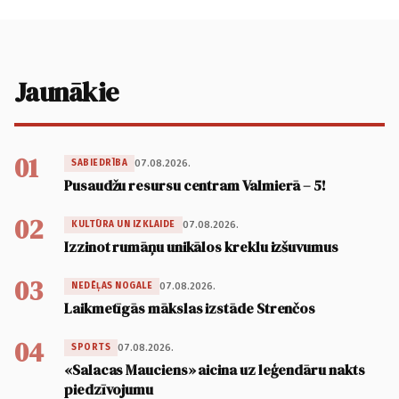
Jaunākie
01
07.08.2026.
SABIEDRĪBA
Pusaudžu resursu centram Valmierā – 5!
02
07.08.2026.
KULTŪRA UN IZKLAIDE
Izzinot rumāņu unikālos kreklu izšuvumus
03
07.08.2026.
NEDĒĻAS NOGALE
Laikmetīgās mākslas izstāde Strenčos
04
07.08.2026.
SPORTS
«Salacas Mauciens» aicina uz leģendāru nakts
piedzīvojumu