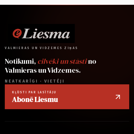
VALMIERAS UN VIDZEMES ZIŅAS
Notikumi,
cilvēki un stāsti
no
Valmieras un Vidzemes.
NEATKARĪGI · VIETĒJI
KĻŪSTI PAR LASĪTĀJU
Abonē Liesmu