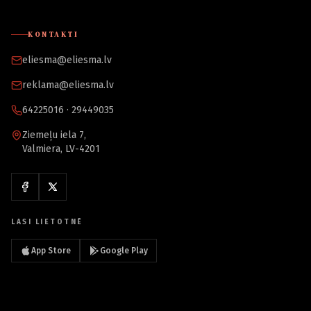
KONTAKTI
eliesma@eliesma.lv
reklama@eliesma.lv
64225016 · 29449035
Ziemeļu iela 7,
Valmiera, LV-4201
LASI LIETOTNĒ
App Store
Google Play