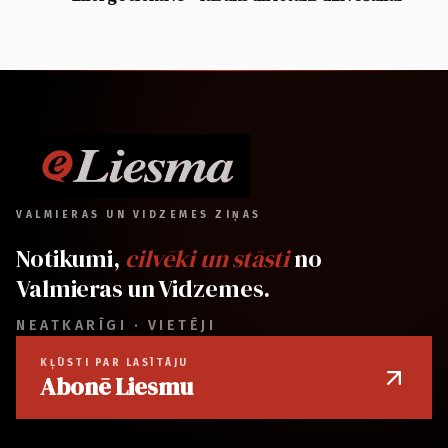
VALMIERAS UN VIDZEMES ZIŅAS
Notikumi,
cilvēki un stāsti
no
Valmieras un Vidzemes.
NEATKARĪGI · VIETĒJI
KĻŪSTI PAR LASĪTĀJU
Abonē Liesmu