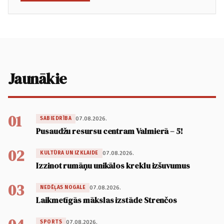
Jaunākie
01
07.08.2026.
SABIEDRĪBA
Pusaudžu resursu centram Valmierā – 5!
02
07.08.2026.
KULTŪRA UN IZKLAIDE
Izzinot rumāņu unikālos kreklu izšuvumus
03
07.08.2026.
NEDĒĻAS NOGALE
Laikmetīgās mākslas izstāde Strenčos
07.08.2026.
SPORTS