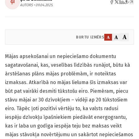
ĢI
AUTORS • 09.04.2025.
A
A
A
BURTU IZMĒRS
Mājas apsekošanai un nepieciešamo dokumentu
sagatavošanai, kas, veselības līdzībās runājot, būtu kā
ārstēšanas plāns mājas problēmām, ir noteiktas
izmaksas. Atkarībā no mājas lieluma šīs izmaksas var
būt pat vairāki desmiti tūkstošu eiro. Piemēram, piecu
stāvu mājai ar 30 dzīvokļiem – vidēji ap 20 tūkstošiem
eiro. Tāpēc ļoti pozitīvi vērtēju to, ka valsts radusi
iespēju dzīvokļu īpašniekiem piedāvāt energo­grantu,
kas ir laba un godīga iespēja teju bez maksas veikt
mājas stāvokļa novērtējumu un sakārtot nepieciešamos