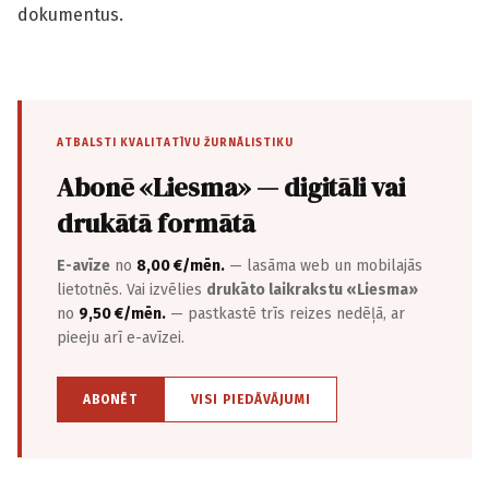
dokumentus.
ATBALSTI KVALITATĪVU ŽURNĀLISTIKU
Abonē «Liesma» — digitāli vai
drukātā formātā
E-avīze
no
8,00 €/mēn.
— lasāma web un mobilajās
lietotnēs. Vai izvēlies
drukāto laikrakstu «Liesma»
no
9,50 €/mēn.
— pastkastē trīs reizes nedēļā, ar
pieeju arī e-avīzei.
ABONĒT
VISI PIEDĀVĀJUMI