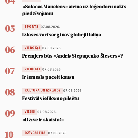
04
«Salacas Mauciens» aicina uz leģendāru nakts
piedzīvojumu
05
07.08.2026.
SPORTS
Izlases vārtsargi nav glābēji Daliņā
06
07.08.2026.
VIEDOKĻI
Premjers būs «Andris Stepaņenko-Šlesers»?
07
07.08.2026.
VIEDOKĻI
Ir iemesls pacelt kausu
08
07.08.2026.
KULTŪRA UN IZKLAIDE
Festivāls ielīksmo pilsētu
09
07.08.2026.
VIESIS
«Dzīve ir skaista!»
10
07.08.2026.
DZĪVESSTILS