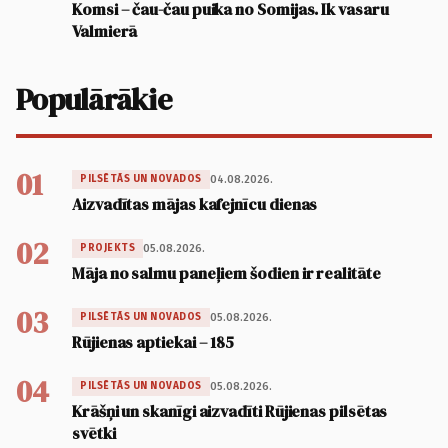
Komsi – čau-čau puika no Somijas. Ik vasaru
Valmierā
Populārākie
01
04.08.2026.
PILSĒTĀS UN NOVADOS
Aizvadītas mājas kafejnīcu dienas
02
05.08.2026.
PROJEKTS
Māja no salmu paneļiem šodien ir realitāte
03
05.08.2026.
PILSĒTĀS UN NOVADOS
Rūjienas aptiekai – 185
04
05.08.2026.
PILSĒTĀS UN NOVADOS
Krāšņi un skanīgi aizvadīti Rūjienas pilsētas
svētki