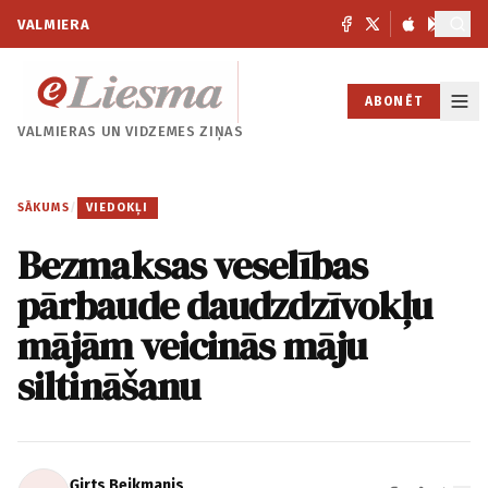
VALMIERA
ABONĒT
VALMIERAS UN
VIDZEMES ZIŅAS
SĀKUMS
/
VIEDOKĻI
Bezmaksas veselības
pārbaude daudzdzīvokļu
mājām veicinās māju
siltināšanu
Ģirts Beikmanis