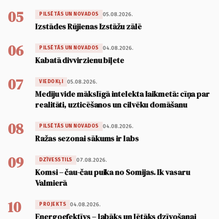
05
05.08.2026.
PILSĒTĀS UN NOVADOS
Izstādes Rūjienas Izstāžu zālē
06
04.08.2026.
PILSĒTĀS UN NOVADOS
Kabatā divvirzienu biļete
07
05.08.2026.
VIEDOKĻI
Mediju vide mākslīgā intelekta laikmetā: cīņa par
realitāti, uzticēšanos un cilvēku domāšanu
08
04.08.2026.
PILSĒTĀS UN NOVADOS
Ražas sezonai sākums ir labs
09
07.08.2026.
DZĪVESSTILS
Komsi – čau-čau puika no Somijas. Ik vasaru
Valmierā
10
04.08.2026.
PROJEKTS
Energoefektīvs – labāks un lētāks dzīvošanai