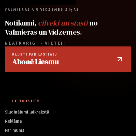
VALMIERAS UN VIDZEMES ZIŅAS
Notikumi,
cilvēki un stāsti
no
Valmieras un Vidzemes.
NEATKARĪGI · VIETĒJI
KĻŪSTI PAR LASĪTĀJU
Abonē Liesmu
LIETOTĀJIEM
Sludinājumi laikrakstā
Reklāma
Par mums