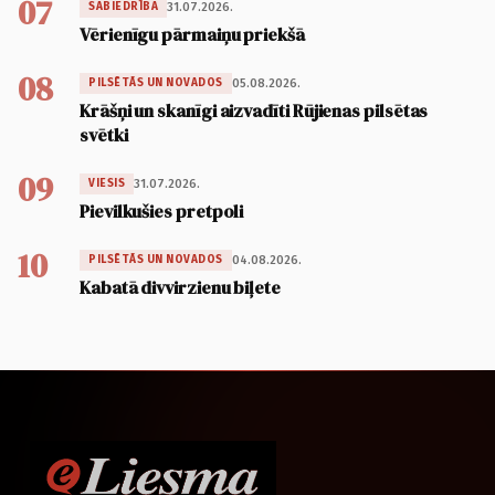
07
31.07.2026.
SABIEDRĪBA
Vērienīgu pārmaiņu priekšā
08
05.08.2026.
PILSĒTĀS UN NOVADOS
Krāšņi un skanīgi aizvadīti Rūjienas pilsētas
svētki
09
31.07.2026.
VIESIS
Pievilkušies pretpoli
10
04.08.2026.
PILSĒTĀS UN NOVADOS
Kabatā divvirzienu biļete