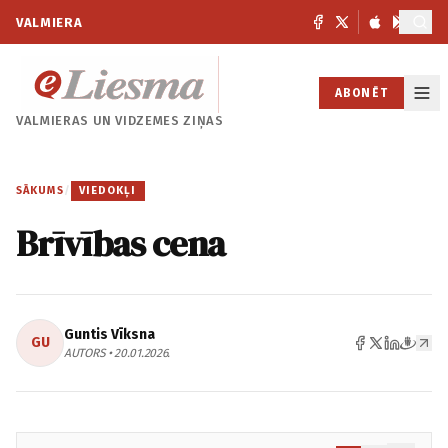
VALMIERA
ABONĒT
VALMIERAS UN
VIDZEMES ZIŅAS
SĀKUMS
/
VIEDOKĻI
Brīvības cena
Guntis Vīksna
GU
AUTORS • 20.01.2026.