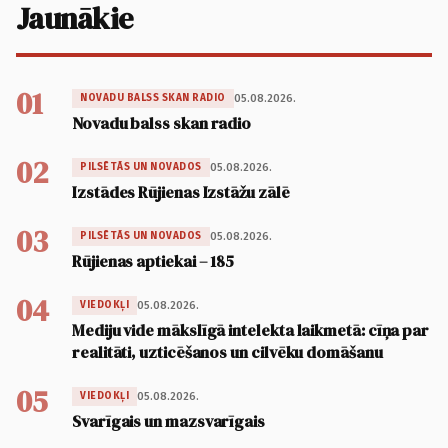
Jaunākie
01
05.08.2026.
NOVADU BALSS SKAN RADIO
Novadu balss skan radio
02
05.08.2026.
PILSĒTĀS UN NOVADOS
Izstādes Rūjienas Izstāžu zālē
03
05.08.2026.
PILSĒTĀS UN NOVADOS
Rūjienas aptiekai – 185
04
05.08.2026.
VIEDOKĻI
Mediju vide mākslīgā intelekta laikmetā: cīņa par
realitāti, uzticēšanos un cilvēku domāšanu
05
05.08.2026.
VIEDOKĻI
Svarīgais un mazsvarīgais