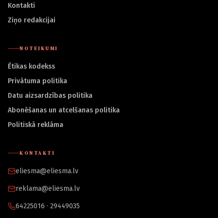
Kontakti
Ziņo redakcijai
NOTEIKUMI
Ētikas kodekss
Privātuma politika
Datu aizsardzības politika
Abonēšanas un atcelšanas politika
Politiskā reklāma
KONTAKTI
eliesma@eliesma.lv
reklama@eliesma.lv
64225016 · 29449035