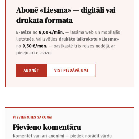
Abonē «Liesma» — digitāli vai
drukātā formātā
E-avīze
no
8,00 €/mēn.
— lasāma web un mobilajās
lietotnēs. Vai izvēlies
drukāto laikrakstu «Liesma»
no
9,50 €/mēn.
— pastkastē trīs reizes nedēļā, ar
pieeju arī e-avīzei.
ABONĒT
VISI PIEDĀVĀJUMI
PIEVIENOJIES SARUNAI
Pievieno komentāru
Komentēt vari arī anonīmi — pietiek norādīt vārdu.