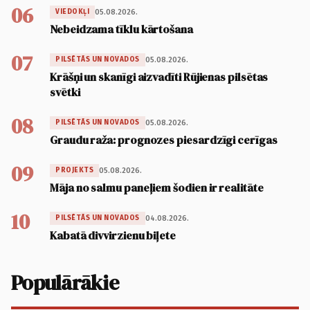
06
05.08.2026.
VIEDOKĻI
Nebeidzama tīklu kārtošana
07
05.08.2026.
PILSĒTĀS UN NOVADOS
Krāšņi un skanīgi aizvadīti Rūjienas pilsētas
svētki
08
05.08.2026.
PILSĒTĀS UN NOVADOS
Graudu raža: prognozes piesardzīgi cerīgas
09
05.08.2026.
PROJEKTS
Māja no salmu paneļiem šodien ir realitāte
10
04.08.2026.
PILSĒTĀS UN NOVADOS
Kabatā divvirzienu biļete
Populārākie