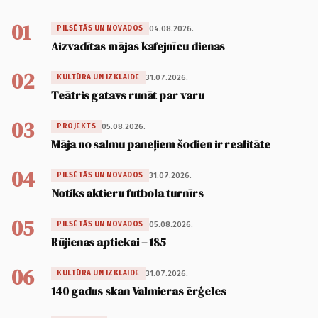
01
04.08.2026.
PILSĒTĀS UN NOVADOS
Aizvadītas mājas kafejnīcu dienas
02
31.07.2026.
KULTŪRA UN IZKLAIDE
Teātris gatavs runāt par varu
03
05.08.2026.
PROJEKTS
Māja no salmu paneļiem šodien ir realitāte
04
31.07.2026.
PILSĒTĀS UN NOVADOS
Notiks aktieru futbola turnīrs
05
05.08.2026.
PILSĒTĀS UN NOVADOS
Rūjienas aptiekai – 185
06
31.07.2026.
KULTŪRA UN IZKLAIDE
140 gadus skan Valmieras ērģeles