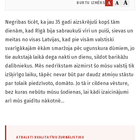
A
A
A
BURTU IZMĒRS
Negribas ticēt, ka jau 35 gadi aizskrējuši kopš tām
dienām, kad Rīgā bija sabraukuši vīri un puiši, sievas un
meitas no visas Latvijas, kad pie visām valstiski
svarīgākajām ēkām smaržoja pēc ugunskura dūmiem, jo
tie aukstajā laikā dega nakti un dienu, sildot barikāžu
dalībniekus. Mēs nedrīkstam aizmirst šo mūsu valstij tik
izšķirīgo laiku, tāpēc nevar būt par daudz atmiņu stāstu
par tolaik piedzīvoto, domāto. Jo tā ir cildena vēsture,
bez kuras nebūtu mūsu šodienas, lai kādi izaicinājumi
arī mūs gaidītu nākotnē…
ATBALSTI KVALITATĪVU ŽURNĀLISTIKU