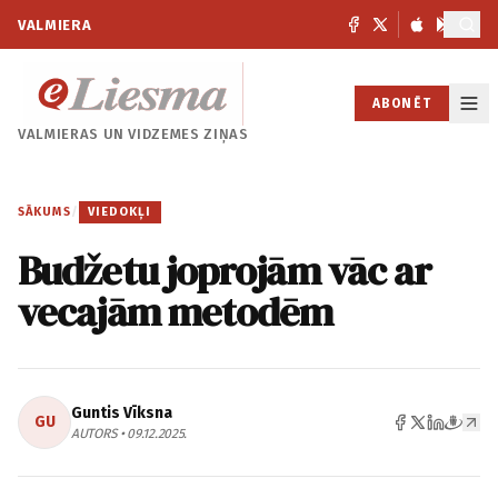
VALMIERA
ABONĒT
VALMIERAS UN
VIDZEMES ZIŅAS
SĀKUMS
/
VIEDOKĻI
Budžetu joprojām vāc ar
vecajām metodēm
Guntis Vīksna
GU
AUTORS • 09.12.2025.