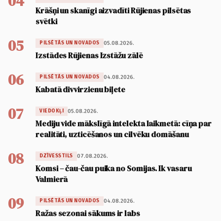
04
Krāšņi un skanīgi aizvadīti Rūjienas pilsētas
svētki
05
05.08.2026.
PILSĒTĀS UN NOVADOS
Izstādes Rūjienas Izstāžu zālē
06
04.08.2026.
PILSĒTĀS UN NOVADOS
Kabatā divvirzienu biļete
07
05.08.2026.
VIEDOKĻI
Mediju vide mākslīgā intelekta laikmetā: cīņa par
realitāti, uzticēšanos un cilvēku domāšanu
08
07.08.2026.
DZĪVESSTILS
Komsi – čau-čau puika no Somijas. Ik vasaru
Valmierā
09
04.08.2026.
PILSĒTĀS UN NOVADOS
Ražas sezonai sākums ir labs