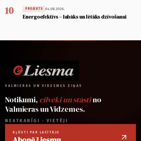
10
04.08.2026.
PROJEKTS
Energoefektīvs – labāks un lētāks dzīvošanai
VALMIERAS UN VIDZEMES ZIŅAS
Notikumi,
cilvēki un stāsti
no
Valmieras un Vidzemes.
NEATKARĪGI · VIETĒJI
KĻŪSTI PAR LASĪTĀJU
Abonē Liesmu