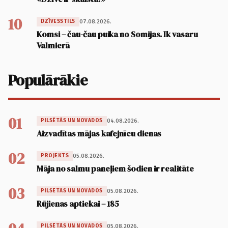
10
07.08.2026.
DZĪVESSTILS
Komsi – čau-čau puika no Somijas. Ik vasaru
Valmierā
Populārākie
01
04.08.2026.
PILSĒTĀS UN NOVADOS
Aizvadītas mājas kafejnīcu dienas
02
05.08.2026.
PROJEKTS
Māja no salmu paneļiem šodien ir realitāte
03
05.08.2026.
PILSĒTĀS UN NOVADOS
Rūjienas aptiekai – 185
05.08.2026.
PILSĒTĀS UN NOVADOS