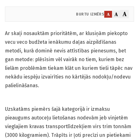
A
A
A
BURTU IZMĒRS
Ar skaļi nosauktām prioritātēm, ar klusiņām piekopto
vecu veco budžeta ienākumu daļas aizpildīšanas
metodi, kurā dominē nevis attīstības pienesums, bet
gan metode: plēsīsim vēl vairāk no tiem, kuriem bez
lielām problēmām tiekam klāt un kuriem tieši tāpēc nav
nekādu iespēju izvairīties no kārtējās nodokļu/nodevu
palielināšanas.
Uzskatāms piemērs šajā kategorijā ir izmaksu
pieaugums autoceļu lietošanas nodevām jeb vinjetēm
vieglajiem kravas transportlīdzekļiem virs trim tonnām
(3000 kilogramiem). Trāpīts ir ļoti precīzi un pietiekami