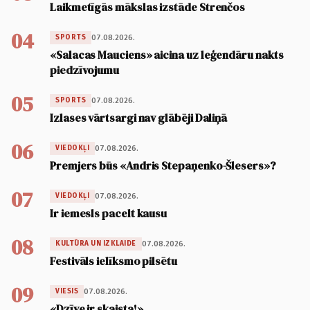
Laikmetīgās mākslas izstāde Strenčos
04
07.08.2026.
SPORTS
«Salacas Mauciens» aicina uz leģendāru nakts
piedzīvojumu
05
07.08.2026.
SPORTS
Izlases vārtsargi nav glābēji Daliņā
06
07.08.2026.
VIEDOKĻI
Premjers būs «Andris Stepaņenko-Šlesers»?
07
07.08.2026.
VIEDOKĻI
Ir iemesls pacelt kausu
08
07.08.2026.
KULTŪRA UN IZKLAIDE
Festivāls ielīksmo pilsētu
09
07.08.2026.
VIESIS
«Dzīve ir skaista!»