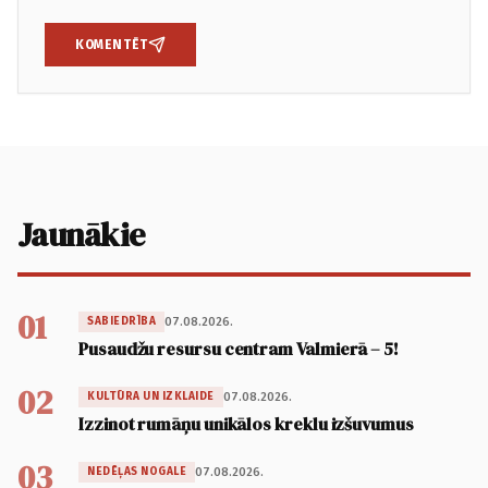
KOMENTĒT
Jaunākie
01
07.08.2026.
SABIEDRĪBA
Pusaudžu resursu centram Valmierā – 5!
02
07.08.2026.
KULTŪRA UN IZKLAIDE
Izzinot rumāņu unikālos kreklu izšuvumus
03
07.08.2026.
NEDĒĻAS NOGALE