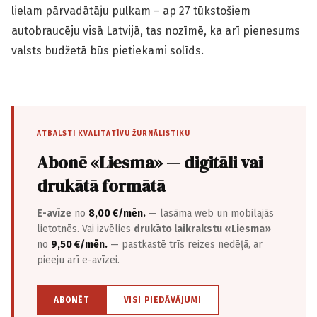
lielam pārvadātāju pulkam – ap 27 tūkstošiem
autobraucēju visā Latvijā, tas nozīmē, ka arī pienesums
valsts budžetā būs pietiekami solīds.
ATBALSTI KVALITATĪVU ŽURNĀLISTIKU
Abonē «Liesma» — digitāli vai
drukātā formātā
E-avīze
no
8,00 €/mēn.
— lasāma web un mobilajās
lietotnēs. Vai izvēlies
drukāto laikrakstu «Liesma»
no
9,50 €/mēn.
— pastkastē trīs reizes nedēļā, ar
pieeju arī e-avīzei.
ABONĒT
VISI PIEDĀVĀJUMI