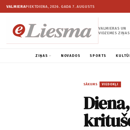
VALMIERA
PIEKTDIENA, 2026. GADA 7. AUGUSTS
VALMIERAS UN
VIDZEMES ZIŅAS
ZIŅAS
NOVADOS
SPORTS
KULTŪ
SĀKUMS
/
VIEDOKĻI
Diena,
krituš