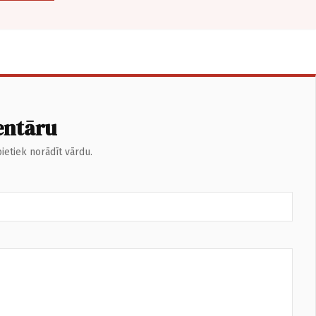
entāru
ietiek norādīt vārdu.