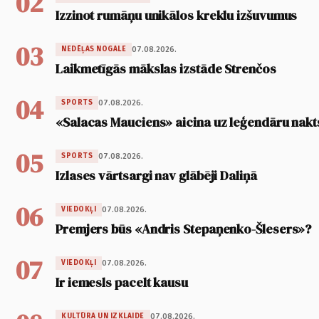
02
Izzinot rumāņu unikālos kreklu izšuvumus
03
07.08.2026.
NEDĒĻAS NOGALE
Laikmetīgās mākslas izstāde Strenčos
04
07.08.2026.
SPORTS
«Salacas Mauciens» aicina uz leģendāru nakt
05
07.08.2026.
SPORTS
Izlases vārtsargi nav glābēji Daliņā
06
07.08.2026.
VIEDOKĻI
Premjers būs «Andris Stepaņenko-Šlesers»?
07
07.08.2026.
VIEDOKĻI
Ir iemesls pacelt kausu
07.08.2026.
KULTŪRA UN IZKLAIDE