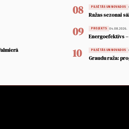
08
PILSĒTĀS UN NOVADOS
Ražas sezonai sā
09
04.08.2026.
PROJEKTS
Energoefektīvs –
10
Valmierā
PILSĒTĀS UN NOVADOS
Graudu raža: pro