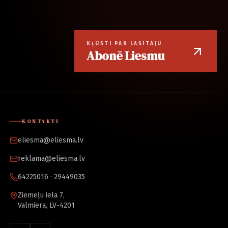
KĻŪSTI PAR LASĪTĀJU
Abonē Liesmu
KONTAKTI
eliesma@eliesma.lv
reklama@eliesma.lv
64225016 · 29449035
Ziemeļu iela 7,
Valmiera, LV-4201