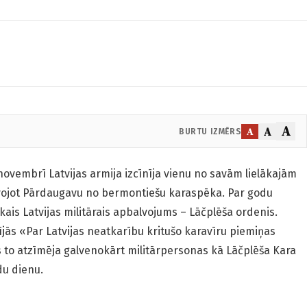
A
A
A
BURTU IZMĒRS
ovembrī Latvijas armija izcīnīja vienu no savām lielākajām
īvojot Pārdaugavu no bermontiešu karaspēka. Par godu
kais Latvijas militārais apbalvojums – Lāčplēša ordenis.
itījās «Par Latvijas neatkarību kritušo karavīru piemiņas
s to atzīmēja galvenokārt militārpersonas kā Lāčplēša Kara
du dienu.