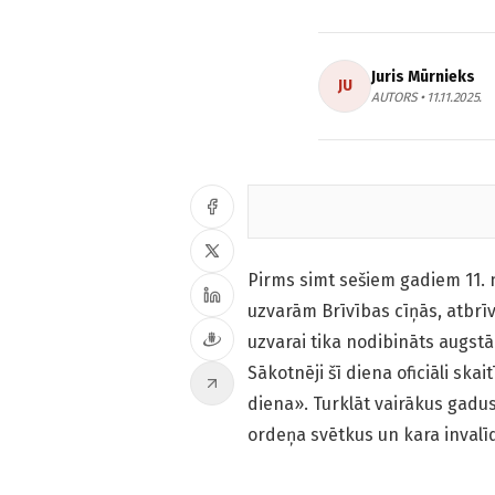
Juris Mūrnieks
JU
AUTORS • 11.11.2025.
Pirms simt sešiem gadiem 11. n
uzvarām Brīvības cīņās, atbr
uzvarai tika nodibināts augstā
Sākotnēji šī diena oficiāli ska
diena». Turklāt vairākus gadu
ordeņa svētkus un kara invalī