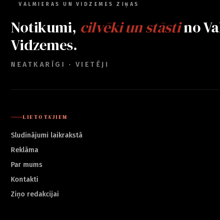
VALMIERAS UN VIDZEMES ZIŅAS
Notikumi,
cilvēki un stāsti
no Va
Vidzemes.
NEATKARĪGI · VIETĒJI
LIETOTĀJIEM
Sludinājumi laikrakstā
Reklāma
Par mums
Kontakti
Ziņo redakcijai