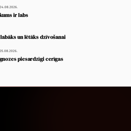
04.08.2026.
kums ir labs
 labāks un lētāks dzīvošanai
05.08.2026.
gnozes piesardzīgi cerīgas