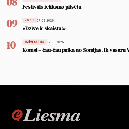
08
Festivāls ielīksmo pilsētu
09
07.08.2026.
VIESIS
«Dzīve ir skaista!»
10
07.08.2026.
DZĪVESSTILS
Komsi – čau-čau puika no Somijas. Ik vasaru 