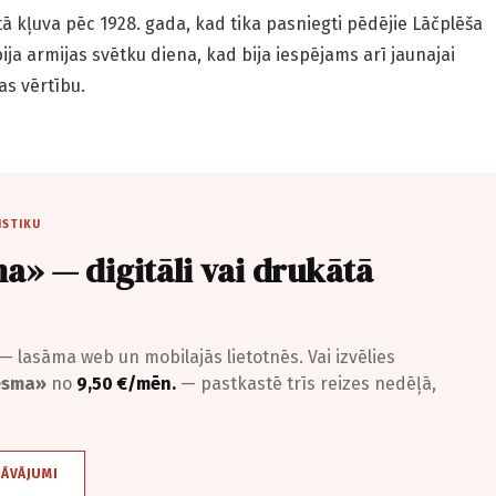
 tā kļuva pēc 1928. gada, kad tika pasniegti pēdējie Lāčplēša
bija armijas svētku diena, kad bija iespējams arī jaunajai
s vērtību.
ISTIKU
a» — digitāli vai drukātā
— lasāma web un mobilajās lietotnēs. Vai izvēlies
iesma»
no
9,50 €/mēn.
— pastkastē trīs reizes nedēļā,
DĀVĀJUMI