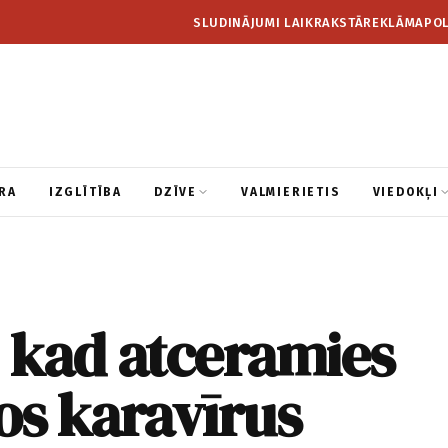
SLUDINĀJUMI LAIKRAKSTĀ
REKLĀMA
POL
RA
IZGLĪTĪBA
DZĪVE
VALMIERIETIS
VIEDOKĻI
 kad atceramies
os karavīrus