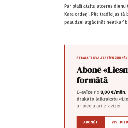
Par plaši atzītu atceres dienu
Kara ordeņi. Pēc tradīcijas tā 
paaudzei atgādināt neatkarība
ATBALSTI KVALITATĪVU ŽURNĀL
Abonē «Liesm
formātā
E-avīze
no
8,00 €/mēn.
drukāto laikrakstu «L
ar pieeju arī e-avīzei.
ABONĒT
VISI PIE