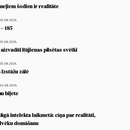
eļiem šodien ir realitāte
05.08.2026.
 – 185
05.08.2026.
 aizvadīti Rūjienas pilsētas svētki
05.08.2026.
 Izstāžu zālē
04.08.2026.
u biļete
īgā intelekta laikmetā: cīņa par realitāti,
cilvēku domāšanu