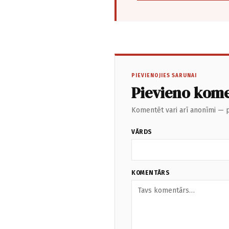
PIEVIENOJIES SARUNAI
Pievieno kom
Komentēt vari arī anonīmi — p
VĀRDS
KOMENTĀRS