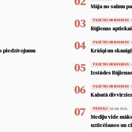
02
Māja no salmu pan
03
PILSĒTĀS UN NOVADOS
Rūjienas aptiekai
04
PILSĒTĀS UN NOVADOS
s piedzīvojumu
Krāšņi un skanīgi
05
PILSĒTĀS UN NOVADOS
Izstādes Rūjienas
06
PILSĒTĀS UN NOVADOS
Kabatā divvirzien
07
05.08.2026.
VIEDOKĻI
Mediju vide māksl
uzticēšanos un 