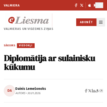
VALMIERA
ABONĒT
VALMIERAS UN
VIDZEMES ZIŅAS
SĀKUMS
/
VIEDOKĻI
Diplomātija ar sulainisku
kūkumu
Dainis Lemešonoks
DA
AUTORS • 30.01.2026.