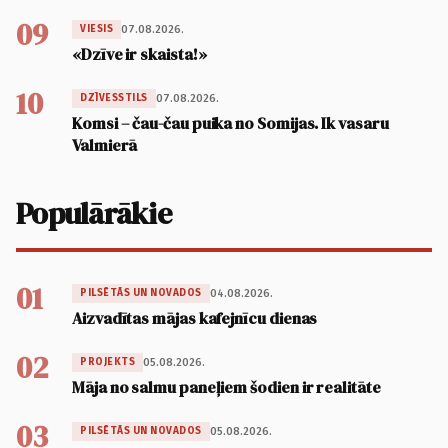
09
07.08.2026.
VIESIS
«Dzīve ir skaista!»
10
07.08.2026.
DZĪVESSTILS
Komsi – čau-čau puika no Somijas. Ik vasaru
Valmierā
Populārākie
01
04.08.2026.
PILSĒTĀS UN NOVADOS
Aizvadītas mājas kafejnīcu dienas
02
05.08.2026.
PROJEKTS
Māja no salmu paneļiem šodien ir realitāte
03
05.08.2026.
PILSĒTĀS UN NOVADOS