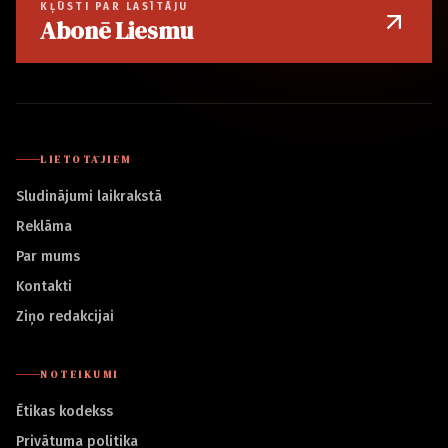
KĻŪSTI PAR LASĪTĀJU
Abonē Liesmu
LIETOTĀJIEM
Sludinājumi laikrakstā
Reklāma
Par mums
Kontakti
Ziņo redakcijai
NOTEIKUMI
Ētikas kodekss
Privātuma politika