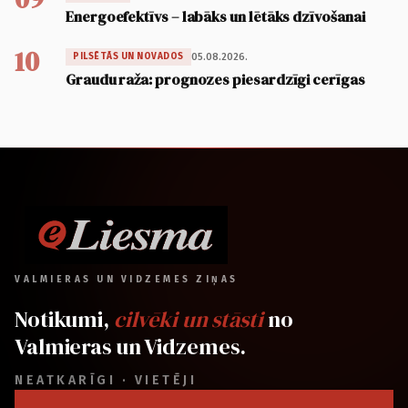
Energoefektīvs – labāks un lētāks dzīvošanai
10
05.08.2026.
PILSĒTĀS UN NOVADOS
Graudu raža: prognozes piesardzīgi cerīgas
VALMIERAS UN VIDZEMES ZIŅAS
Notikumi,
cilvēki un stāsti
no
Valmieras un Vidzemes.
NEATKARĪGI · VIETĒJI