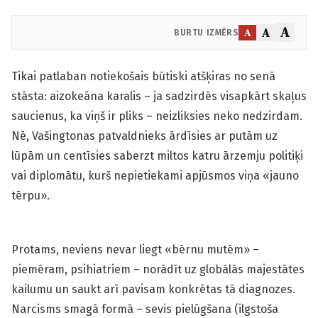
A
A
A
BURTU IZMĒRS
Tikai patlaban notiekošais būtiski atšķiras no senā
stāsta: aizokeāna karalis – ja sadzirdēs vis­apkārt skaļus
saucienus, ka viņš ir pliks – neizliksies neko nedzirdam.
Nē, Vašingtonas pat­valdnieks ārdīsies ar putām uz
lūpām un centīsies saberzt miltos katru ārzemju politiķi
vai diplomātu, kurš nepietiekami apjūsmos viņa «jauno
tērpu».
Protams, neviens nevar liegt «bērnu mutēm» –
piemēram, psihiatriem – norādīt uz globālās majestātes
kailumu un saukt arī pavisam konkrētas tā diagnozes.
Narcisms smagā formā – sevis pielūgšana (ilgstoša