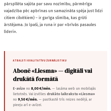
pārspīlēta sajūta par savu nozīmību, pārmērīga
vajadzība pēc apbrīnas un samazināta spēja just līdzi
citiem cilvēkiem) – ir garīga slimība, kas grūti
ārstējama. Jo īpaši, ja runa ir par «brīvās pasaules
līderi».
ATBALSTI KVALITATĪVU ŽURNĀLISTIKU
Abonē «Liesma» — digitāli vai
drukātā formātā
E-avīze
no
8,00 €/mēn.
— lasāma web un mobilajās
lietotnēs. Vai izvēlies
drukāto laikrakstu «Liesma»
no
9,50 €/mēn.
— pastkastē trīs reizes nedēļā, ar
pieeju arī e-avīzei.