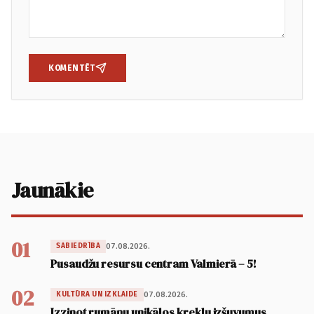
KOMENTĒT
Jaunākie
01
07.08.2026.
SABIEDRĪBA
Pusaudžu resursu centram Valmierā – 5!
02
07.08.2026.
KULTŪRA UN IZKLAIDE
Izzinot rumāņu unikālos kreklu izšuvumus