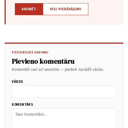
ABONĒT
VISI PIEDĀVĀJUMI
PIEVIENOJIES SARUNAI
Pievieno komentāru
Komentēt vari arī anonīmi — pietiek norādīt vārdu.
VĀRDS
KOMENTĀRS