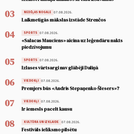
03
07.08.2026.
NEDĒĻAS NOGALE
Laikmetīgās mākslas izstāde Strenčos
04
07.08.2026.
SPORTS
«Salacas Mauciens» aicina uz leģendāru nakts
piedzīvojumu
05
07.08.2026.
SPORTS
Izlases vārtsargi nav glābēji Daliņā
06
07.08.2026.
VIEDOKĻI
Premjers būs «Andris Stepaņenko-Šlesers»?
07
07.08.2026.
VIEDOKĻI
Ir iemesls pacelt kausu
08
07.08.2026.
KULTŪRA UN IZKLAIDE
Festivāls ielīksmo pilsētu