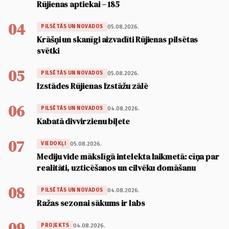
Rūjienas aptiekai – 185
04
05.08.2026.
PILSĒTĀS UN NOVADOS
Krāšņi un skanīgi aizvadīti Rūjienas pilsētas
svētki
05
05.08.2026.
PILSĒTĀS UN NOVADOS
Izstādes Rūjienas Izstāžu zālē
06
04.08.2026.
PILSĒTĀS UN NOVADOS
Kabatā divvirzienu biļete
07
05.08.2026.
VIEDOKĻI
Mediju vide mākslīgā intelekta laikmetā: cīņa par
realitāti, uzticēšanos un cilvēku domāšanu
08
04.08.2026.
PILSĒTĀS UN NOVADOS
Ražas sezonai sākums ir labs
09
04.08.2026.
PROJEKTS