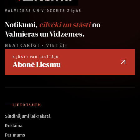
VALMIERAS UN VIDZEMES ZIŅAS
Notikumi,
cilvēki un stāsti
no
Valmieras un Vidzemes.
NEATKARĪGI · VIETĒJI
KĻŪSTI PAR LASĪTĀJU
Abonē Liesmu
LIETOTĀJIEM
Sludinājumi laikrakstā
Reklāma
Par mums