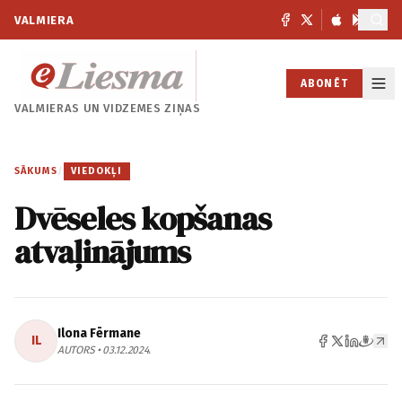
VALMIERA
ABONĒT
VALMIERAS UN
VIDZEMES ZIŅAS
SĀKUMS
/
VIEDOKĻI
Dvēseles kopšanas
atvaļinājums
Ilona Fērmane
IL
AUTORS • 03.12.2024.