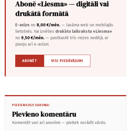
Abonē «Liesma» — digitāli vai
drukātā formātā
E-avīze
no
8,00 €/mēn.
— lasāma web un mobilajās
lietotnēs. Vai izvēlies
drukāto laikrakstu «Liesma»
no
9,50 €/mēn.
— pastkastē trīs reizes nedēļā, ar
pieeju arī e-avīzei.
ABONĒT
VISI PIEDĀVĀJUMI
PIEVIENOJIES SARUNAI
Pievieno komentāru
Komentēt vari arī anonīmi — pietiek norādīt vārdu.