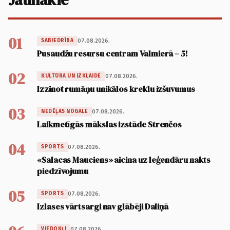
01
07.08.2026.
SABIEDRĪBA
Pusaudžu resursu centram Valmierā – 5!
02
07.08.2026.
KULTŪRA UN IZKLAIDE
Izzinot rumāņu unikālos kreklu izšuvumus
03
07.08.2026.
NEDĒĻAS NOGALE
Laikmetīgās mākslas izstāde Strenčos
04
07.08.2026.
SPORTS
«Salacas Mauciens» aicina uz leģendāru nakts
piedzīvojumu
05
07.08.2026.
SPORTS
Izlases vārtsargi nav glābēji Daliņā
07.08.2026.
VIEDOKĻI