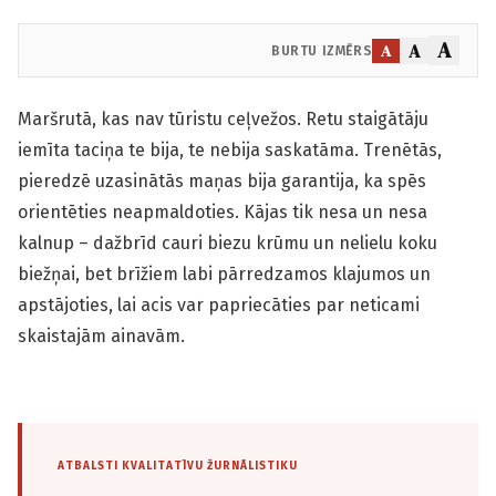
A
A
A
BURTU IZMĒRS
Maršrutā, kas nav tūristu ceļvežos. Retu staigātāju
iemīta taciņa te bija, te nebija saskatāma. Trenētās,
pieredzē uzasinātās maņas bija garantija, ka spēs
orientēties neapmaldoties. Kājas tik nesa un nesa
kalnup – dažbrīd cauri biezu krūmu un nelielu koku
biežņai, bet brīžiem labi pārredzamos klajumos un
apstājoties, lai acis var papriecāties par neticami
skaistajām ainavām.
ATBALSTI KVALITATĪVU ŽURNĀLISTIKU