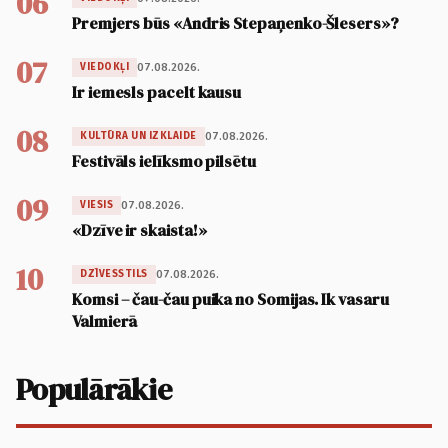
06
Premjers būs «Andris Stepaņenko-Šlesers»?
07
07.08.2026.
VIEDOKĻI
Ir iemesls pacelt kausu
08
07.08.2026.
KULTŪRA UN IZKLAIDE
Festivāls ielīksmo pilsētu
09
07.08.2026.
VIESIS
«Dzīve ir skaista!»
10
07.08.2026.
DZĪVESSTILS
Komsi – čau-čau puika no Somijas. Ik vasaru
Valmierā
Populārākie