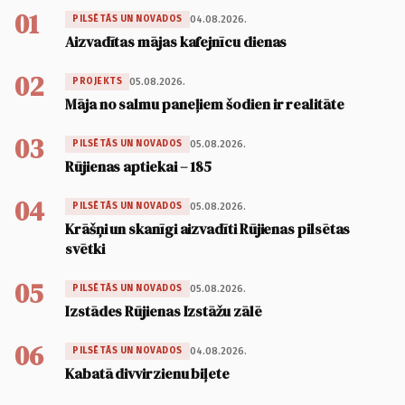
01
04.08.2026.
PILSĒTĀS UN NOVADOS
Aizvadītas mājas kafejnīcu dienas
02
05.08.2026.
PROJEKTS
Māja no salmu paneļiem šodien ir realitāte
03
05.08.2026.
PILSĒTĀS UN NOVADOS
Rūjienas aptiekai – 185
04
05.08.2026.
PILSĒTĀS UN NOVADOS
Krāšņi un skanīgi aizvadīti Rūjienas pilsētas
svētki
05
05.08.2026.
PILSĒTĀS UN NOVADOS
Izstādes Rūjienas Izstāžu zālē
06
04.08.2026.
PILSĒTĀS UN NOVADOS
Kabatā divvirzienu biļete