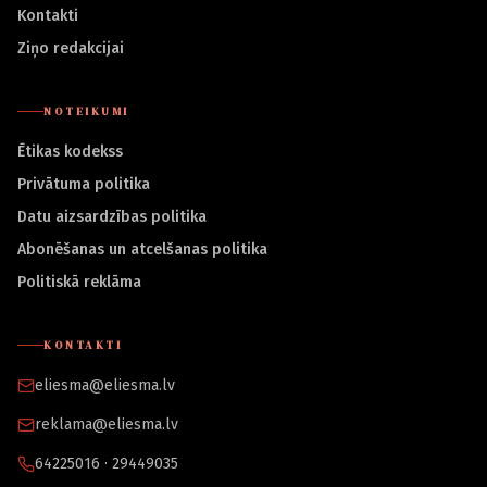
Kontakti
Ziņo redakcijai
NOTEIKUMI
Ētikas kodekss
Privātuma politika
Datu aizsardzības politika
Abonēšanas un atcelšanas politika
Politiskā reklāma
KONTAKTI
eliesma@eliesma.lv
reklama@eliesma.lv
64225016 · 29449035