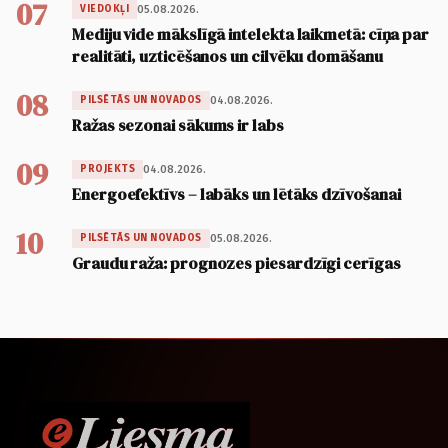
07
05.08.2026.
VIEDOKĻI
Mediju vide mākslīgā intelekta laikmetā: cīņa par
realitāti, uzticēšanos un cilvēku domāšanu
08
04.08.2026.
PILSĒTĀS UN NOVADOS
Ražas sezonai sākums ir labs
09
04.08.2026.
PROJEKTS
Energoefektīvs – labāks un lētāks dzīvošanai
10
05.08.2026.
PILSĒTĀS UN NOVADOS
Graudu raža: prognozes piesardzīgi cerīgas