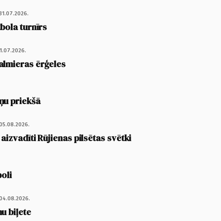
31.07.2026.
tbola turnīrs
1.07.2026.
almieras ērģeles
ņu priekšā
05.08.2026.
 aizvadīti Rūjienas pilsētas svētki
poli
04.08.2026.
u biļete