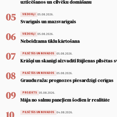
uzticēšanos un cilvēku domāšanu
05
05.08.2026.
VIEDOKĻI
Svarīgais un mazsvarīgais
06
05.08.2026.
VIEDOKĻI
Nebeidzama tīklu kārtošana
07
05.08.2026.
PILSĒTĀS UN NOVADOS
Krāšņi un skanīgi aizvadīti Rūjienas pilsētas s
08
05.08.2026.
PILSĒTĀS UN NOVADOS
Graudu raža: prognozes piesardzīgi cerīgas
09
05.08.2026.
PROJEKTS
Māja no salmu paneļiem šodien ir realitāte
10
04.08.2026.
PILSĒTĀS UN NOVADOS