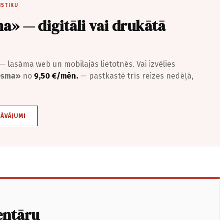
ISTIKU
a» — digitāli vai drukātā
— lasāma web un mobilajās lietotnēs. Vai izvēlies
iesma»
no
9,50 €/mēn.
— pastkastē trīs reizes nedēļā,
DĀVĀJUMI
entāru