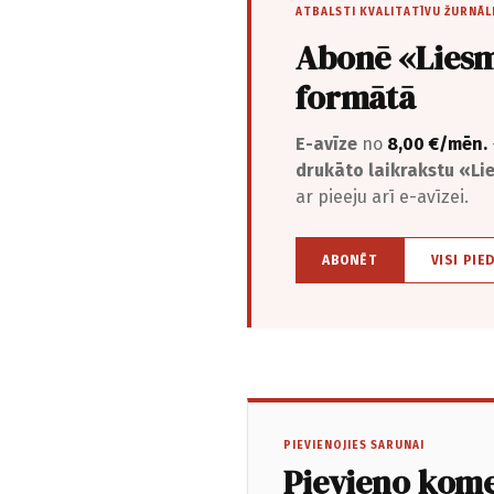
ATBALSTI KVALITATĪVU ŽURNĀL
Abonē «Liesm
formātā
E-avīze
no
8,00 €/mēn.
drukāto laikrakstu «L
ar pieeju arī e-avīzei.
ABONĒT
VISI PIE
PIEVIENOJIES SARUNAI
Pievieno kom