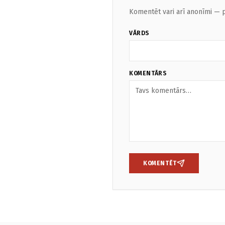
Komentēt vari arī anonīmi — p
VĀRDS
KOMENTĀRS
KOMENTĒT