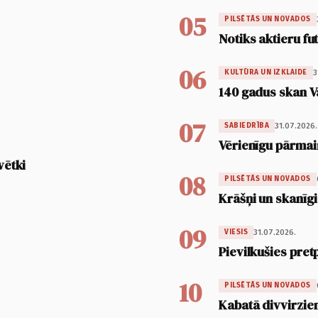
05
PILSĒTĀS UN NOVADOS
Notiks aktieru fu
06
3
KULTŪRA UN IZKLAIDE
140 gadus skan V
07
31.07.2026.
SABIEDRĪBA
Vērienīgu pārmai
vētki
08
PILSĒTĀS UN NOVADOS
Krāšņi un skanīgi
09
31.07.2026.
VIESIS
Pievilkušies pret
10
PILSĒTĀS UN NOVADOS
Kabatā divvirzien