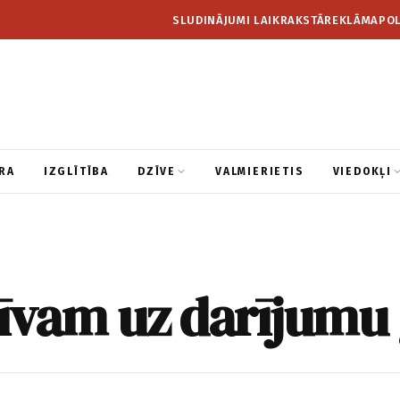
SLUDINĀJUMI LAIKRAKSTĀ
REKLĀMA
POL
RA
IZGLĪTĪBA
DZĪVE
VALMIERIETIS
VIEDOKĻI
īvam uz darījumu