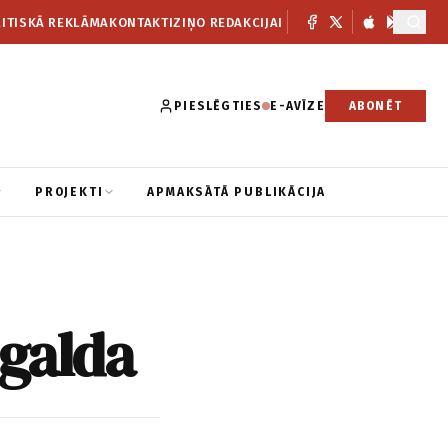
ITISKĀ REKLĀMA
KONTAKTI
ZIŅO REDAKCIJAI
PIESLĒGTIES
E-AVĪZE
ABONĒT
PROJEKTI
APMAKSĀTĀ PUBLIKĀCIJA
 galda