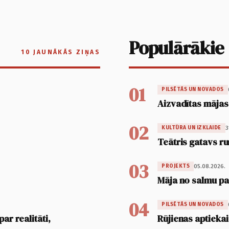
Populārākie
10 JAUNĀKĀS ZIŅAS
01
PILSĒTĀS UN NOVADOS
Aizvadītas mājas
02
3
KULTŪRA UN IZKLAIDE
Teātris gatavs ru
03
05.08.2026.
PROJEKTS
Māja no salmu pan
04
PILSĒTĀS UN NOVADOS
ar realitāti,
Rūjienas aptiekai