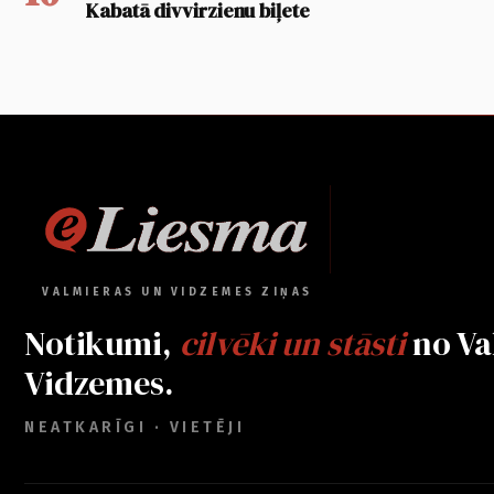
Kabatā divvirzienu biļete
VALMIERAS UN VIDZEMES ZIŅAS
Notikumi,
cilvēki un stāsti
no Va
Vidzemes.
NEATKARĪGI · VIETĒJI