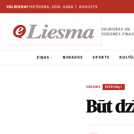
VALMIERA
PIEKTDIENA, 2026. GADA 7. AUGUSTS
VALMIERAS UN
VIDZEMES ZIŅAS
ZIŅAS
NOVADOS
SPORTS
KULTŪ
SĀKUMS
/
VIEDOKĻI
Būt dz