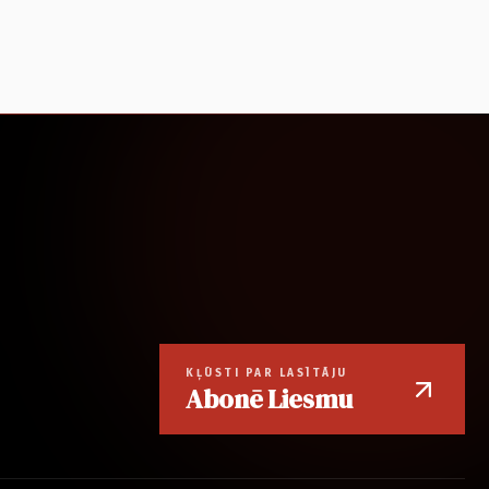
KĻŪSTI PAR LASĪTĀJU
Abonē Liesmu