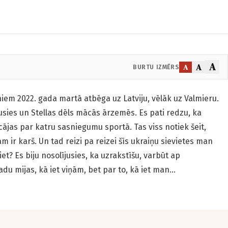
A
A
A
BURTU IZMĒRS
em 2022. gada martā atbēga uz Latviju, vēlāk uz Valmieru.
usies un Stellas dēls mācās ārzemēs. Es pati redzu, ka
cājas par katru sasniegumu sportā. Tas viss notiek šeit,
ām ir karš. Un tad reizi pa reizei šīs ukraiņu sievietes man
et? Es biju nosolījusies, ka uzrakstīšu, varbūt ap
du mijas, kā iet viņām, bet par to, kā iet man…