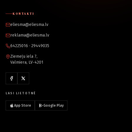
KONTAKTI
eliesma@eliesma.lv
reklama@eliesma.lv
64225016 · 29449035
Ziemeļu iela 7,
Valmiera, LV-4201
LASI LIETOTNĒ
App Store
Google Play