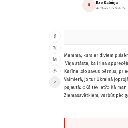
Ilze Kalniņa
IL
AUTORS • 25.11.2025.
Mamma, kura ar diviem puisēni
Viņa stāsta, ka Irina apprecēj
Karīna lolo savus bērnus, prie
Valmierā, jo tur Ukrainā joproj
pajautā: «Kā tev iet?» Kā man i
Ziemassvētkiem, varbūt pēc ga