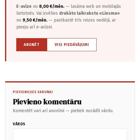
E-avīze
no
8,00 €/mēn.
— lasāma web un mobilajās
lietotnēs. Vai izvēlies
drukāto laikrakstu «Liesma»
no
9,50 €/mēn.
— pastkastē trīs reizes nedēļā, ar
pieeju arī e-avīzei.
ABONĒT
VISI PIEDĀVĀJUMI
PIEVIENOJIES SARUNAI
Pievieno komentāru
Komentēt vari arī anonīmi — pietiek norādīt vārdu.
VĀRDS