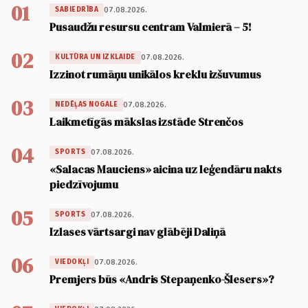
01
07.08.2026.
SABIEDRĪBA
Pusaudžu resursu centram Valmierā – 5!
02
07.08.2026.
KULTŪRA UN IZKLAIDE
Izzinot rumāņu unikālos kreklu izšuvumus
03
07.08.2026.
NEDĒĻAS NOGALE
Laikmetīgās mākslas izstāde Strenčos
04
07.08.2026.
SPORTS
«Salacas Mauciens» aicina uz leģendāru nakts
piedzīvojumu
05
07.08.2026.
SPORTS
Izlases vārtsargi nav glābēji Daliņā
06
07.08.2026.
VIEDOKĻI
Premjers būs «Andris Stepaņenko-Šlesers»?