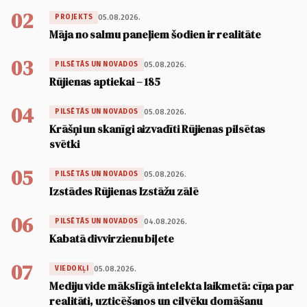
02
05.08.2026.
PROJEKTS
Māja no salmu paneļiem šodien ir realitāte
03
05.08.2026.
PILSĒTĀS UN NOVADOS
Rūjienas aptiekai – 185
04
05.08.2026.
PILSĒTĀS UN NOVADOS
Krāšņi un skanīgi aizvadīti Rūjienas pilsētas
svētki
05
05.08.2026.
PILSĒTĀS UN NOVADOS
Izstādes Rūjienas Izstāžu zālē
06
04.08.2026.
PILSĒTĀS UN NOVADOS
Kabatā divvirzienu biļete
07
05.08.2026.
VIEDOKĻI
Mediju vide mākslīgā intelekta laikmetā: cīņa par
realitāti, uzticēšanos un cilvēku domāšanu