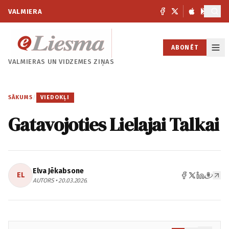
VALMIERA
ABONĒT
VALMIERAS UN
VIDZEMES ZIŅAS
SĀKUMS
/
VIEDOKĻI
Gatavojoties Lielajai Talkai
Elva Jēkabsone
EL
AUTORS • 20.03.2026.