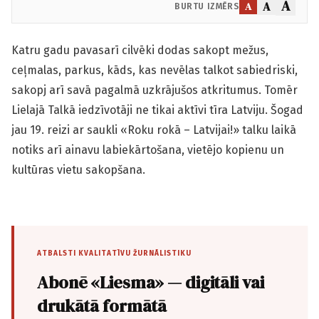
A
A
A
BURTU IZMĒRS
Katru gadu pavasarī cilvēki dodas sakopt mežus,
ceļmalas, parkus, kāds, kas nevēlas talkot sabiedriski,
sakopj arī savā pagalmā uzkrājušos atkritumus. Tomēr
Lielajā Talkā iedzīvotāji ne tikai aktīvi tīra Latviju. Šogad
jau 19. reizi ar saukli «Roku rokā – Latvijai!» talku laikā
notiks arī ainavu labiekārtošana, vietējo kopienu un
kultūras vietu sakopšana.
ATBALSTI KVALITATĪVU ŽURNĀLISTIKU
Abonē «Liesma» — digitāli vai
drukātā formātā