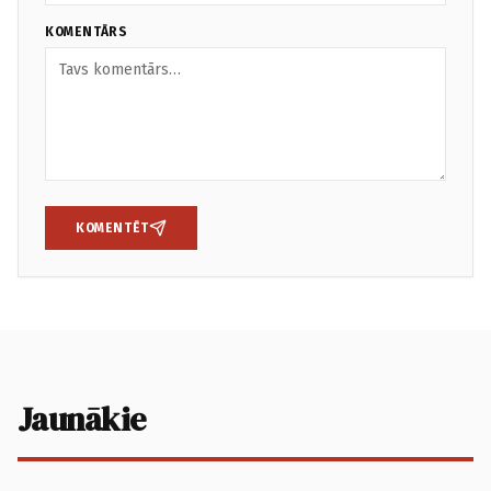
KOMENTĀRS
KOMENTĒT
Jaunākie