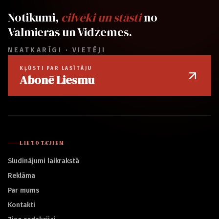
Notikumi,
cilvēki un stāsti
no
Valmieras un Vidzemes.
NEATKARĪGI · VIETĒJI
KĻŪSTI PAR LASĪTĀJU
Abonē Liesmu
LIETOTĀJIEM
Sludinājumi laikrakstā
Reklāma
Par mums
Kontakti