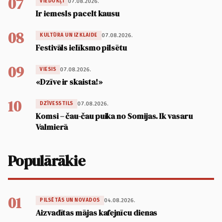
07
07.08.2026.
VIEDOKĻI
Ir iemesls pacelt kausu
08
07.08.2026.
KULTŪRA UN IZKLAIDE
Festivāls ielīksmo pilsētu
09
07.08.2026.
VIESIS
«Dzīve ir skaista!»
10
07.08.2026.
DZĪVESSTILS
Komsi – čau-čau puika no Somijas. Ik vasaru
Valmierā
Populārākie
01
04.08.2026.
PILSĒTĀS UN NOVADOS
Aizvadītas mājas kafejnīcu dienas