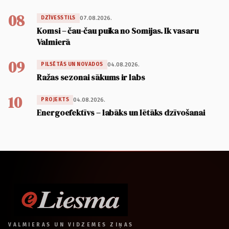
08
07.08.2026.
DZĪVESSTILS
Komsi – čau-čau puika no Somijas. Ik vasaru
Valmierā
09
04.08.2026.
PILSĒTĀS UN NOVADOS
Ražas sezonai sākums ir labs
10
04.08.2026.
PROJEKTS
Energoefektīvs – labāks un lētāks dzīvošanai
VALMIERAS UN VIDZEMES ZIŅAS