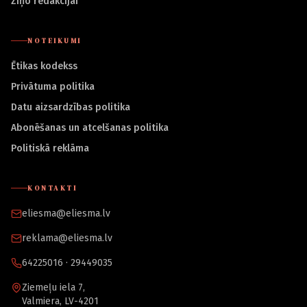
Ziņo redakcijai
NOTEIKUMI
Ētikas kodekss
Privātuma politika
Datu aizsardzības politika
Abonēšanas un atcelšanas politika
Politiskā reklāma
KONTAKTI
eliesma@eliesma.lv
reklama@eliesma.lv
64225016 · 29449035
Ziemeļu iela 7,
Valmiera, LV-4201