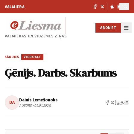
VALMIERA
ABONĒT
VALMIERAS UN
VIDZEMES ZIŅAS
SĀKUMS
/
VIEDOKĻI
Ģēnijs. Darbs. Skarbums
Dainis Lemešonoks
DA
AUTORS • 09.01.2026.