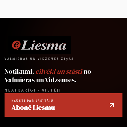
VALMIERAS UN VIDZEMES ZIŅAS
Notikumi,
cilvēki un stāsti
no
Valmieras un Vidzemes.
NEATKARĪGI · VIETĒJI
KĻŪSTI PAR LASĪTĀJU
Abonē Liesmu