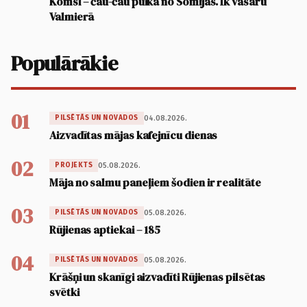
Komsi – čau-čau puika no Somijas. Ik vasaru
Valmierā
Populārākie
01
04.08.2026.
PILSĒTĀS UN NOVADOS
Aizvadītas mājas kafejnīcu dienas
02
05.08.2026.
PROJEKTS
Māja no salmu paneļiem šodien ir realitāte
03
05.08.2026.
PILSĒTĀS UN NOVADOS
Rūjienas aptiekai – 185
04
05.08.2026.
PILSĒTĀS UN NOVADOS
Krāšņi un skanīgi aizvadīti Rūjienas pilsētas
svētki