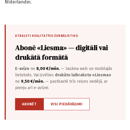
Nīderlandei.
ATBALSTI KVALITATĪVU ŽURNĀLISTIKU
Abonē «Liesma» — digitāli vai
drukātā formātā
E-avīze
no
8,00 €/mēn.
— lasāma web un mobilajās
lietotnēs. Vai izvēlies
drukāto laikrakstu «Liesma»
no
9,50 €/mēn.
— pastkastē trīs reizes nedēļā, ar
pieeju arī e-avīzei.
ABONĒT
VISI PIEDĀVĀJUMI