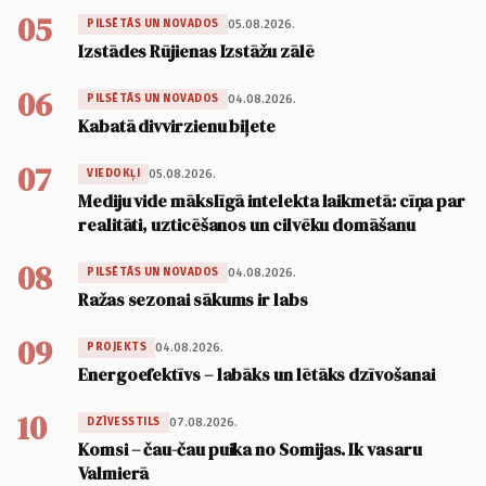
05
05.08.2026.
PILSĒTĀS UN NOVADOS
Izstādes Rūjienas Izstāžu zālē
06
04.08.2026.
PILSĒTĀS UN NOVADOS
Kabatā divvirzienu biļete
07
05.08.2026.
VIEDOKĻI
Mediju vide mākslīgā intelekta laikmetā: cīņa par
realitāti, uzticēšanos un cilvēku domāšanu
08
04.08.2026.
PILSĒTĀS UN NOVADOS
Ražas sezonai sākums ir labs
09
04.08.2026.
PROJEKTS
Energoefektīvs – labāks un lētāks dzīvošanai
10
07.08.2026.
DZĪVESSTILS
Komsi – čau-čau puika no Somijas. Ik vasaru
Valmierā