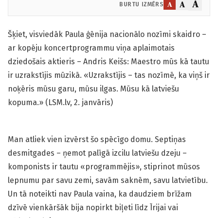
A
A
A
BURTU IZMĒRS
Šķiet, visviedāk Paula ģēnija nacionālo nozīmi skaidro –
ar kopēju koncertprogrammu viņa aplaimotais
dziedošais aktieris – Andris Keišs: Maestro mūs kā tautu
ir uzrakstījis mūzikā. «Uzrakstījis – tas nozīmē, ka viņš ir
noķēris mūsu garu, mūsu ilgas. Mūsu kā latviešu
kopuma.» (LSM.lv, 2. janvāris)
Man atliek vien izvērst šo spēcīgo domu. Septiņas
desmitgades – ņemot palīgā izcilu latviešu dzeju –
komponists ir tautu «programmējis», stiprinot mūsos
lepnumu par savu zemi, savām saknēm, savu latvietību.
Un tā noteikti nav Paula vaina, ka daudziem brīžam
dzīvē vienkāršāk bija nopirkt biļeti līdz Īrijai vai