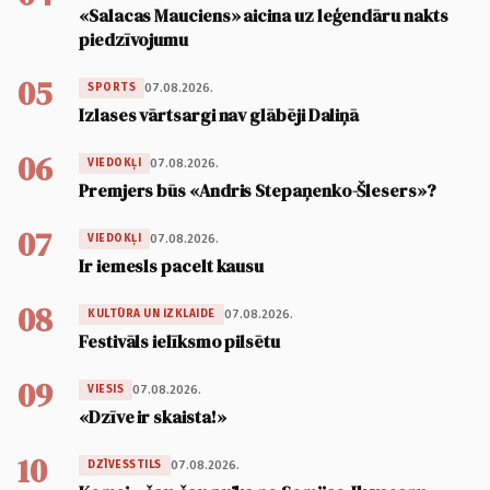
«Salacas Mauciens» aicina uz leģendāru nakts
piedzīvojumu
05
07.08.2026.
SPORTS
Izlases vārtsargi nav glābēji Daliņā
06
07.08.2026.
VIEDOKĻI
Premjers būs «Andris Stepaņenko-Šlesers»?
07
07.08.2026.
VIEDOKĻI
Ir iemesls pacelt kausu
08
07.08.2026.
KULTŪRA UN IZKLAIDE
Festivāls ielīksmo pilsētu
09
07.08.2026.
VIESIS
«Dzīve ir skaista!»
10
07.08.2026.
DZĪVESSTILS