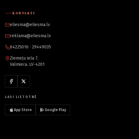
KONTAKTI
eliesma@eliesma.lv
reklama@eliesma.lv
64225016 · 29449035
Ziemeļu iela 7,
Valmiera, LV-4201
LASI LIETOTNĒ
App Store
Google Play