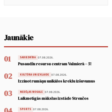
Jaunākie
01
07.08.2026.
SABIEDRĪBA
Pusaudžu resursu centram Valmierā – 5!
02
07.08.2026.
KULTŪRA UN IZKLAIDE
Izzinot rumāņu unikālos kreklu izšuvumus
03
07.08.2026.
NEDĒĻAS NOGALE
Laikmetīgās mākslas izstāde Strenčos
04
07.08.2026.
SPORTS