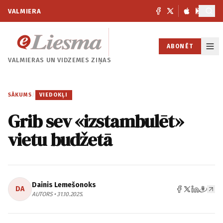
VALMIERA
ABONĒT
VALMIERAS UN
VIDZEMES ZIŅAS
SĀKUMS
/
VIEDOKĻI
Grib sev «izstambulēt»
vietu budžetā
Dainis Lemešonoks
DA
AUTORS • 31.10.2025.