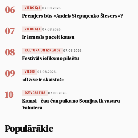
06
07.08.2026.
VIEDOKĻI
Premjers būs «Andris Stepaņenko-Šlesers»?
07
07.08.2026.
VIEDOKĻI
Ir iemesls pacelt kausu
08
07.08.2026.
KULTŪRA UN IZKLAIDE
Festivāls ielīksmo pilsētu
09
07.08.2026.
VIESIS
«Dzīve ir skaista!»
10
07.08.2026.
DZĪVESSTILS
Komsi – čau-čau puika no Somijas. Ik vasaru
Valmierā
Populārākie