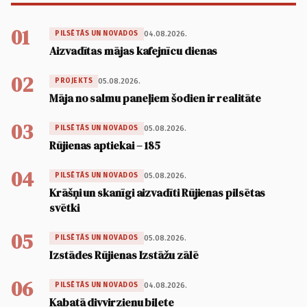
01
04.08.2026.
PILSĒTĀS UN NOVADOS
Aizvadītas mājas kafejnīcu dienas
02
05.08.2026.
PROJEKTS
Māja no salmu paneļiem šodien ir realitāte
03
05.08.2026.
PILSĒTĀS UN NOVADOS
Rūjienas aptiekai – 185
04
05.08.2026.
PILSĒTĀS UN NOVADOS
Krāšņi un skanīgi aizvadīti Rūjienas pilsētas
svētki
05
05.08.2026.
PILSĒTĀS UN NOVADOS
Izstādes Rūjienas Izstāžu zālē
06
04.08.2026.
PILSĒTĀS UN NOVADOS
Kabatā divvirzienu biļete