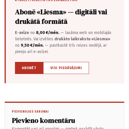
ATBALSTI KVALITATĪVU ŽURNĀLISTIKU
Abonē «Liesma» — digitāli vai
drukātā formātā
E-avīze
no
8,00 €/mēn.
— lasāma web un mobilajās
lietotnēs. Vai izvēlies
drukāto laikrakstu «Liesma»
no
9,50 €/mēn.
— pastkastē trīs reizes nedēļā, ar
pieeju arī e-avīzei.
ABONĒT
VISI PIEDĀVĀJUMI
PIEVIENOJIES SARUNAI
Pievieno komentāru
Komentēt vari arī anonīmi — pietiek norādīt vārdu.