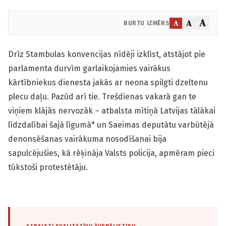
A
A
A
BURTU IZMĒRS
Drīz Stambulas konvencijas nīdēji izklīst, atstājot pie
parlamenta durvīm garlaikojamies vairākus
kārtībniekus dienesta jakās ar neona spilgti dzeltenu
plecu daļu. Pazūd arī tie. Trešdienas vakarā gan te
viņiem klājās nervozāk – atbalsta mītiņā Latvijas tālākai
līdzdalībai šajā līgumā* un Saeimas deputātu varbūtējā
denonsēšanas vairākuma nosodīšanai bija
sapulcējušies, kā rēķināja Valsts policija, apmēram pieci
tūkstoši protestētāju.