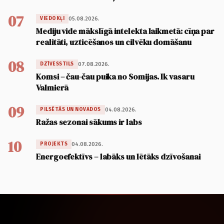
07
05.08.2026.
VIEDOKĻI
Mediju vide mākslīgā intelekta laikmetā: cīņa par
realitāti, uzticēšanos un cilvēku domāšanu
08
07.08.2026.
DZĪVESSTILS
Komsi – čau-čau puika no Somijas. Ik vasaru
Valmierā
09
04.08.2026.
PILSĒTĀS UN NOVADOS
Ražas sezonai sākums ir labs
10
04.08.2026.
PROJEKTS
Energoefektīvs – labāks un lētāks dzīvošanai