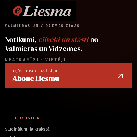
VALMIERAS UN VIDZEMES ZIŅAS
Notikumi,
cilvēki un stāsti
no
Valmieras un Vidzemes.
NEATKARĪGI · VIETĒJI
KĻŪSTI PAR LASĪTĀJU
Abonē Liesmu
LIETOTĀJIEM
Sludinājumi laikrakstā