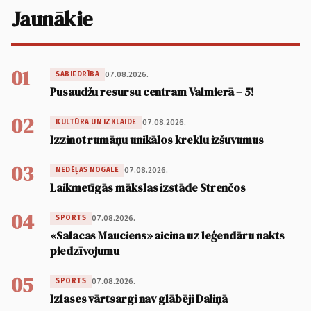
Jaunākie
01
07.08.2026.
SABIEDRĪBA
Pusaudžu resursu centram Valmierā – 5!
02
07.08.2026.
KULTŪRA UN IZKLAIDE
Izzinot rumāņu unikālos kreklu izšuvumus
03
07.08.2026.
NEDĒĻAS NOGALE
Laikmetīgās mākslas izstāde Strenčos
04
07.08.2026.
SPORTS
«Salacas Mauciens» aicina uz leģendāru nakts
piedzīvojumu
05
07.08.2026.
SPORTS
Izlases vārtsargi nav glābēji Daliņā