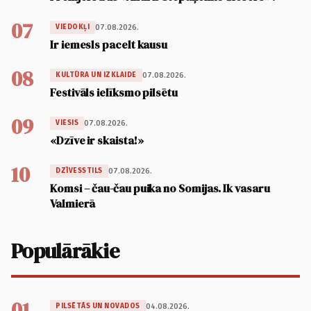
07
07.08.2026.
VIEDOKĻI
Ir iemesls pacelt kausu
08
07.08.2026.
KULTŪRA UN IZKLAIDE
Festivāls ielīksmo pilsētu
09
07.08.2026.
VIESIS
«Dzīve ir skaista!»
10
07.08.2026.
DZĪVESSTILS
Komsi – čau-čau puika no Somijas. Ik vasaru
Valmierā
Populārākie
01
04.08.2026.
PILSĒTĀS UN NOVADOS