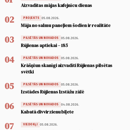
Aizvadītas mājas kafejnīcu dienas
02
05.08.2026.
PROJEKTS
Māja no salmu paneļiem šodien ir realitāte
03
05.08.2026.
PILSĒTĀS UN NOVADOS
Rūjienas aptiekai – 185
04
05.08.2026.
PILSĒTĀS UN NOVADOS
Krāšņi un skanīgi aizvadīti Rūjienas pilsētas
svētki
05
05.08.2026.
PILSĒTĀS UN NOVADOS
Izstādes Rūjienas Izstāžu zālē
06
04.08.2026.
PILSĒTĀS UN NOVADOS
Kabatā divvirzienu biļete
07
05.08.2026.
VIEDOKĻI