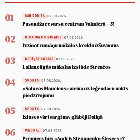
01
07.08.2026.
SABIEDRĪBA
Pusaudžu resursu centram Valmierā – 5!
02
07.08.2026.
KULTŪRA UN IZKLAIDE
Izzinot rumāņu unikālos kreklu izšuvumus
03
07.08.2026.
NEDĒĻAS NOGALE
Laikmetīgās mākslas izstāde Strenčos
04
07.08.2026.
SPORTS
«Salacas Mauciens» aicina uz leģendāru nakts
piedzīvojumu
05
07.08.2026.
SPORTS
Izlases vārtsargi nav glābēji Daliņā
06
07.08.2026.
VIEDOKĻI
Premjers būs «Andris Stepaņenko-Šlesers»?