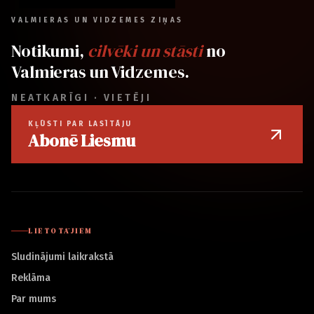
VALMIERAS UN VIDZEMES ZIŅAS
Notikumi,
cilvēki un stāsti
no
Valmieras un Vidzemes.
NEATKARĪGI · VIETĒJI
KĻŪSTI PAR LASĪTĀJU
Abonē Liesmu
LIETOTĀJIEM
Sludinājumi laikrakstā
Reklāma
Par mums