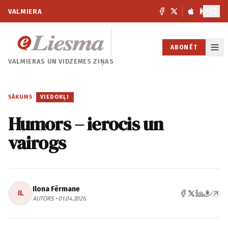
VALMIERA
ABONĒT
VALMIERAS UN
VIDZEMES ZIŅAS
SĀKUMS
/
VIEDOKĻI
Humors – ierocis un
vairogs
Ilona Fērmane
IL
AUTORS • 01.04.2026.