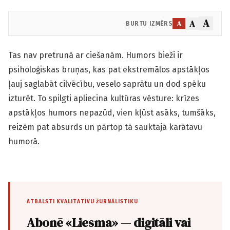
A
A
A
BURTU IZMĒRS
Tas nav pretrunā ar ciešanām. Humors bieži ir
psiholoģiskas bruņas, kas pat ekstremālos apstākļos
ļauj saglabāt cilvēcību, veselo saprātu un dod spēku
izturēt. To spilgti apliecina kultūras vēsture: krīzes
apstākļos humors nepazūd, vien kļūst asāks, tumšāks,
reizēm pat absurds un pārtop tā sauktajā karātavu
humorā.
ATBALSTI KVALITATĪVU ŽURNĀLISTIKU
Abonē «Liesma» — digitāli vai