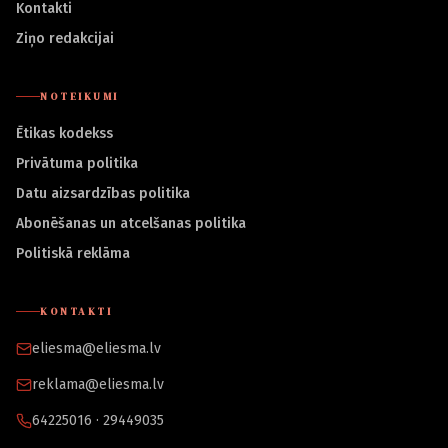
Kontakti
Ziņo redakcijai
NOTEIKUMI
Ētikas kodekss
Privātuma politika
Datu aizsardzības politika
Abonēšanas un atcelšanas politika
Politiskā reklāma
KONTAKTI
eliesma@eliesma.lv
reklama@eliesma.lv
64225016 · 29449035