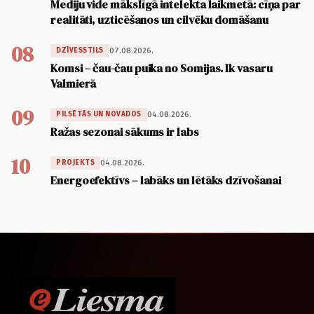
Mediju vide mākslīgā intelekta laikmetā: cīņa par
realitāti, uzticēšanos un cilvēku domāšanu
08
07.08.2026.
DZĪVESSTILS
Komsi – čau-čau puika no Somijas. Ik vasaru
Valmierā
09
04.08.2026.
PILSĒTĀS UN NOVADOS
Ražas sezonai sākums ir labs
10
04.08.2026.
PROJEKTS
Energoefektīvs – labāks un lētāks dzīvošanai