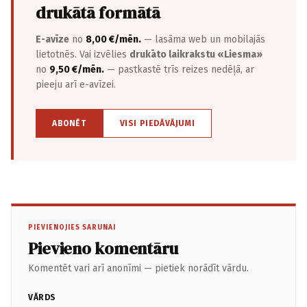
drukātā formātā
E-avīze
no
8,00 €/mēn.
— lasāma web un mobilajās
lietotnēs. Vai izvēlies
drukāto laikrakstu «Liesma»
no
9,50 €/mēn.
— pastkastē trīs reizes nedēļā, ar
pieeju arī e-avīzei.
ABONĒT
VISI PIEDĀVĀJUMI
PIEVIENOJIES SARUNAI
Pievieno komentāru
Komentēt vari arī anonīmi — pietiek norādīt vārdu.
VĀRDS