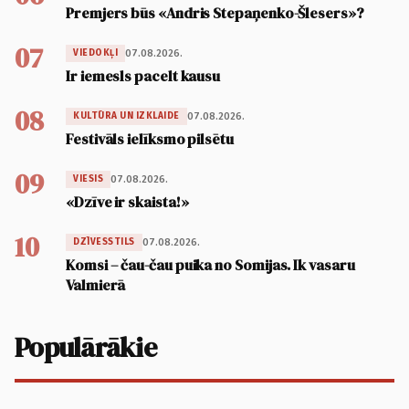
Premjers būs «Andris Stepaņenko-Šlesers»?
07
07.08.2026.
VIEDOKĻI
Ir iemesls pacelt kausu
08
07.08.2026.
KULTŪRA UN IZKLAIDE
Festivāls ielīksmo pilsētu
09
07.08.2026.
VIESIS
«Dzīve ir skaista!»
10
07.08.2026.
DZĪVESSTILS
Komsi – čau-čau puika no Somijas. Ik vasaru
Valmierā
Populārākie