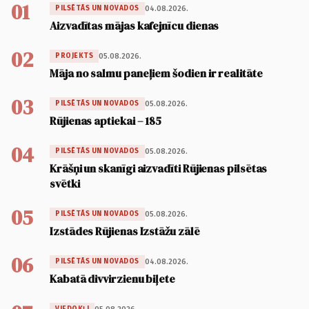
01
04.08.2026.
PILSĒTĀS UN NOVADOS
Aizvadītas mājas kafejnīcu dienas
02
05.08.2026.
PROJEKTS
Māja no salmu paneļiem šodien ir realitāte
03
05.08.2026.
PILSĒTĀS UN NOVADOS
Rūjienas aptiekai – 185
04
05.08.2026.
PILSĒTĀS UN NOVADOS
Krāšņi un skanīgi aizvadīti Rūjienas pilsētas
svētki
05
05.08.2026.
PILSĒTĀS UN NOVADOS
Izstādes Rūjienas Izstāžu zālē
06
04.08.2026.
PILSĒTĀS UN NOVADOS
Kabatā divvirzienu biļete