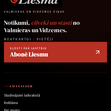
VALMIERAS UN VIDZEMES ZIŅAS
Notikumi,
cilvēki un stāsti
no
Valmieras un Vidzemes.
NEATKARĪGI · VIETĒJI
KĻŪSTI PAR LASĪTĀJU
Abonē Liesmu
LIETOTĀJIEM
Sludinājumi laikrakstā
Reklāma
Par mums