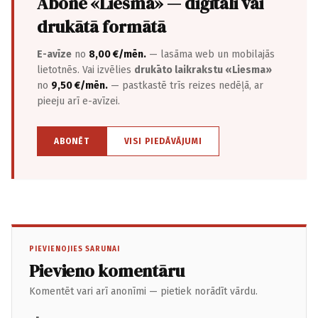
Abonē «Liesma» — digitāli vai
drukātā formātā
E-avīze
no
8,00 €/mēn.
— lasāma web un mobilajās
lietotnēs. Vai izvēlies
drukāto laikrakstu «Liesma»
no
9,50 €/mēn.
— pastkastē trīs reizes nedēļā, ar
pieeju arī e-avīzei.
ABONĒT
VISI PIEDĀVĀJUMI
PIEVIENOJIES SARUNAI
Pievieno komentāru
Komentēt vari arī anonīmi — pietiek norādīt vārdu.