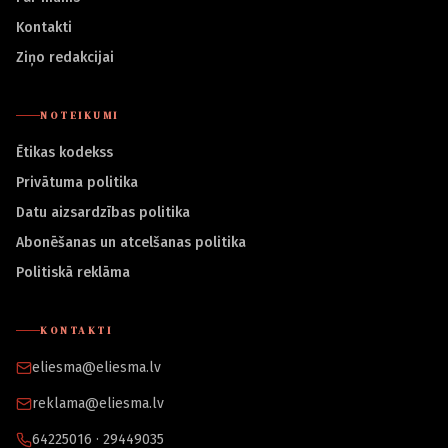
Kontakti
Ziņo redakcijai
NOTEIKUMI
Ētikas kodekss
Privātuma politika
Datu aizsardzības politika
Abonēšanas un atcelšanas politika
Politiskā reklāma
KONTAKTI
eliesma@eliesma.lv
reklama@eliesma.lv
64225016 · 29449035