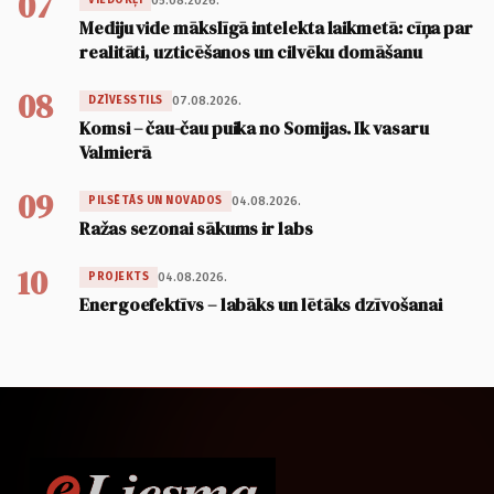
07
05.08.2026.
VIEDOKĻI
Mediju vide mākslīgā intelekta laikmetā: cīņa par
realitāti, uzticēšanos un cilvēku domāšanu
08
07.08.2026.
DZĪVESSTILS
Komsi – čau-čau puika no Somijas. Ik vasaru
Valmierā
09
04.08.2026.
PILSĒTĀS UN NOVADOS
Ražas sezonai sākums ir labs
10
04.08.2026.
PROJEKTS
Energoefektīvs – labāks un lētāks dzīvošanai