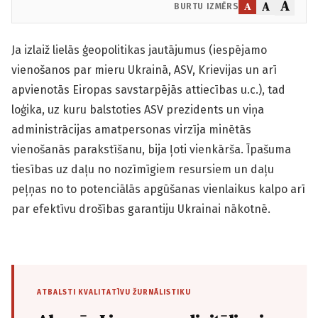
A
A
A
BURTU IZMĒRS
Ja izlaiž lielās ģeopolitikas jautājumus (iespējamo
vienošanos par mieru Ukrainā, ASV, Krievijas un arī
apvienotās Eiropas savstarpējās attiecības u.c.), tad
loģika, uz kuru balstoties ASV prezidents un viņa
administrācijas amatpersonas virzīja minētās
vienošanās parakstīšanu, bija ļoti vienkārša. Īpašuma
tiesības uz daļu no nozīmīgiem resursiem un daļu
peļņas no to potenciālās apgūšanas vienlaikus kalpo arī
par efektīvu drošības garantiju Ukrainai nākotnē.
ATBALSTI KVALITATĪVU ŽURNĀLISTIKU