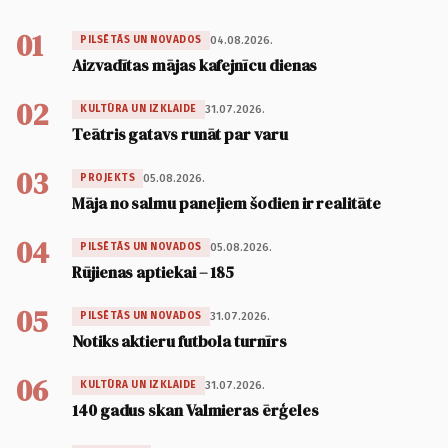
01
04.08.2026.
PILSĒTĀS UN NOVADOS
Aizvadītas mājas kafejnīcu dienas
02
31.07.2026.
KULTŪRA UN IZKLAIDE
Teātris gatavs runāt par varu
03
05.08.2026.
PROJEKTS
Māja no salmu paneļiem šodien ir realitāte
04
05.08.2026.
PILSĒTĀS UN NOVADOS
Rūjienas aptiekai – 185
05
31.07.2026.
PILSĒTĀS UN NOVADOS
Notiks aktieru futbola turnīrs
06
31.07.2026.
KULTŪRA UN IZKLAIDE
140 gadus skan Valmieras ērģeles