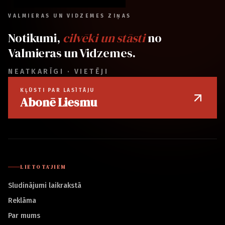
VALMIERAS UN VIDZEMES ZIŅAS
Notikumi,
cilvēki un stāsti
no
Valmieras un Vidzemes.
NEATKARĪGI · VIETĒJI
KĻŪSTI PAR LASĪTĀJU
Abonē Liesmu
LIETOTĀJIEM
Sludinājumi laikrakstā
Reklāma
Par mums