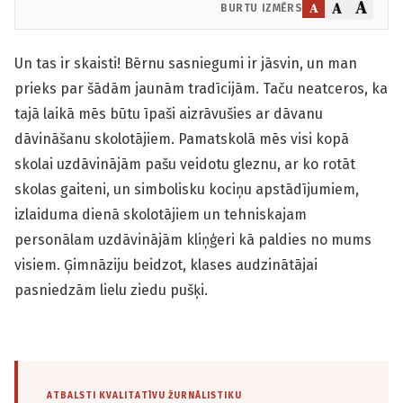
A
A
A
BURTU IZMĒRS
Un tas ir skaisti! Bērnu sasniegumi ir jāsvin, un man
prieks par šādām jaunām tradīcijām. Taču neatceros, ka
tajā laikā mēs būtu īpaši aizrāvušies ar dāvanu
dāvināšanu skolotājiem. Pamatskolā mēs visi kopā
skolai uzdāvinājām pašu veidotu gleznu, ar ko rotāt
skolas gaiteni, un simbolisku kociņu apstādījumiem,
izlaiduma dienā skolotājiem un tehniskajam
personālam uzdāvinājām kliņģeri kā paldies no mums
visiem. Ģimnāziju beidzot, klases audzinātājai
pasniedzām lielu ziedu pušķi.
ATBALSTI KVALITATĪVU ŽURNĀLISTIKU