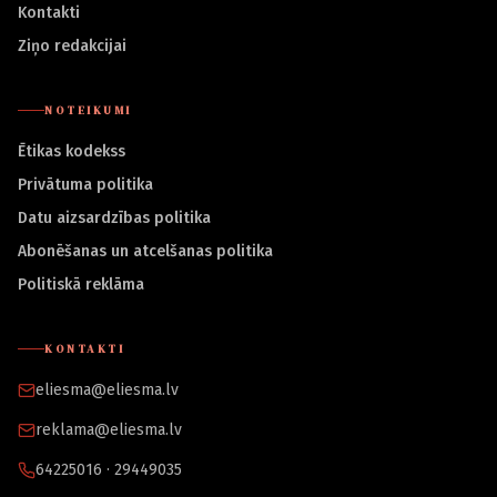
Kontakti
Ziņo redakcijai
NOTEIKUMI
Ētikas kodekss
Privātuma politika
Datu aizsardzības politika
Abonēšanas un atcelšanas politika
Politiskā reklāma
KONTAKTI
eliesma@eliesma.lv
reklama@eliesma.lv
64225016 · 29449035