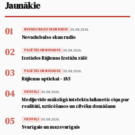
Jaunākie
01
05.08.2026.
NOVADU BALSS SKAN RADIO
Novadu balss skan radio
02
05.08.2026.
PILSĒTĀS UN NOVADOS
Izstādes Rūjienas Izstāžu zālē
03
05.08.2026.
PILSĒTĀS UN NOVADOS
Rūjienas aptiekai – 185
04
05.08.2026.
VIEDOKĻI
Mediju vide mākslīgā intelekta laikmetā: cīņa par
realitāti, uzticēšanos un cilvēku domāšanu
05
05.08.2026.
VIEDOKĻI
Svarīgais un mazsvarīgais