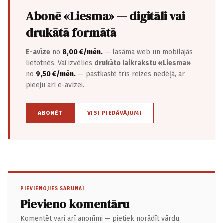
Abonē «Liesma» — digitāli vai
drukātā formātā
E-avīze
no
8,00 €/mēn.
— lasāma web un mobilajās
lietotnēs. Vai izvēlies
drukāto laikrakstu «Liesma»
no
9,50 €/mēn.
— pastkastē trīs reizes nedēļā, ar
pieeju arī e-avīzei.
ABONĒT
VISI PIEDĀVĀJUMI
PIEVIENOJIES SARUNAI
Pievieno komentāru
Komentēt vari arī anonīmi — pietiek norādīt vārdu.