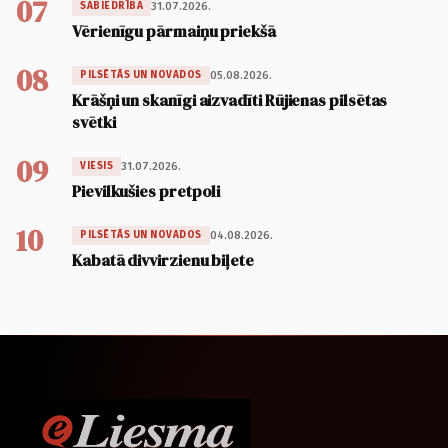
07
31.07.2026.
SABIEDRĪBA
Vērienīgu pārmaiņu priekšā
08
05.08.2026.
PILSĒTĀS UN NOVADOS
Krāšņi un skanīgi aizvadīti Rūjienas pilsētas
svētki
09
31.07.2026.
VIESIS
Pievilkušies pretpoli
10
04.08.2026.
PILSĒTĀS UN NOVADOS
Kabatā divvirzienu biļete