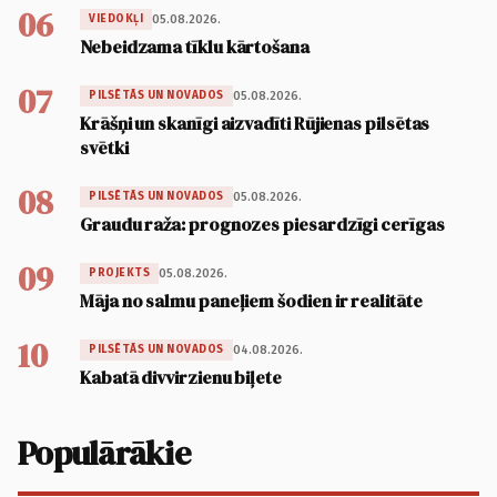
06
05.08.2026.
VIEDOKĻI
Nebeidzama tīklu kārtošana
07
05.08.2026.
PILSĒTĀS UN NOVADOS
Krāšņi un skanīgi aizvadīti Rūjienas pilsētas
svētki
08
05.08.2026.
PILSĒTĀS UN NOVADOS
Graudu raža: prognozes piesardzīgi cerīgas
09
05.08.2026.
PROJEKTS
Māja no salmu paneļiem šodien ir realitāte
10
04.08.2026.
PILSĒTĀS UN NOVADOS
Kabatā divvirzienu biļete
Populārākie