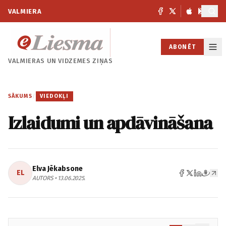
VALMIERA
ABONĒT
VALMIERAS UN
VIDZEMES ZIŅAS
SĀKUMS
/
VIEDOKĻI
Izlaidumi un apdāvināšana
Elva Jēkabsone
EL
AUTORS • 13.06.2025.