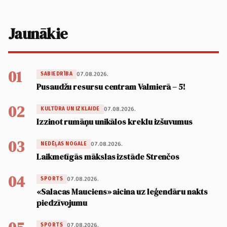
Jaunākie
01
07.08.2026.
SABIEDRĪBA
Pusaudžu resursu centram Valmierā – 5!
02
07.08.2026.
KULTŪRA UN IZKLAIDE
Izzinot rumāņu unikālos kreklu izšuvumus
03
07.08.2026.
NEDĒĻAS NOGALE
Laikmetīgās mākslas izstāde Strenčos
04
07.08.2026.
SPORTS
«Salacas Mauciens» aicina uz leģendāru nakts
piedzīvojumu
07.08.2026.
SPORTS