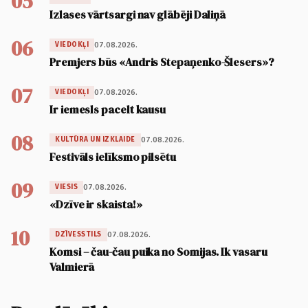
05
Izlases vārtsargi nav glābēji Daliņā
06
07.08.2026.
VIEDOKĻI
Premjers būs «Andris Stepaņenko-Šlesers»?
07
07.08.2026.
VIEDOKĻI
Ir iemesls pacelt kausu
08
07.08.2026.
KULTŪRA UN IZKLAIDE
Festivāls ielīksmo pilsētu
09
07.08.2026.
VIESIS
«Dzīve ir skaista!»
10
07.08.2026.
DZĪVESSTILS
Komsi – čau-čau puika no Somijas. Ik vasaru
Valmierā