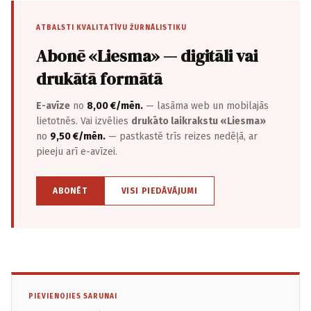
ATBALSTI KVALITATĪVU ŽURNĀLISTIKU
Abonē «Liesma» — digitāli vai
drukātā formātā
E-avīze
no
8,00 €/mēn.
— lasāma web un mobilajās
lietotnēs. Vai izvēlies
drukāto laikrakstu «Liesma»
no
9,50 €/mēn.
— pastkastē trīs reizes nedēļā, ar
pieeju arī e-avīzei.
ABONĒT
VISI PIEDĀVĀJUMI
PIEVIENOJIES SARUNAI