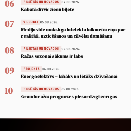
06
04.08.2026.
PILSĒTĀS UN NOVADOS
Kabatā divvirzienu biļete
07
05.08.2026.
VIEDOKĻI
Mediju vide mākslīgā intelekta laikmetā: cīņa par
realitāti, uzticēšanos un cilvēku domāšanu
08
04.08.2026.
PILSĒTĀS UN NOVADOS
Ražas sezonai sākums ir labs
09
04.08.2026.
PROJEKTS
Energoefektīvs – labāks un lētāks dzīvošanai
10
05.08.2026.
PILSĒTĀS UN NOVADOS
Graudu raža: prognozes piesardzīgi cerīgas