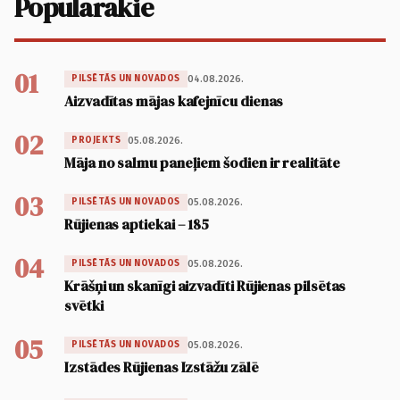
Populārākie
01
04.08.2026.
PILSĒTĀS UN NOVADOS
Aizvadītas mājas kafejnīcu dienas
02
05.08.2026.
PROJEKTS
Māja no salmu paneļiem šodien ir realitāte
03
05.08.2026.
PILSĒTĀS UN NOVADOS
Rūjienas aptiekai – 185
04
05.08.2026.
PILSĒTĀS UN NOVADOS
Krāšņi un skanīgi aizvadīti Rūjienas pilsētas
svētki
05
05.08.2026.
PILSĒTĀS UN NOVADOS
Izstādes Rūjienas Izstāžu zālē