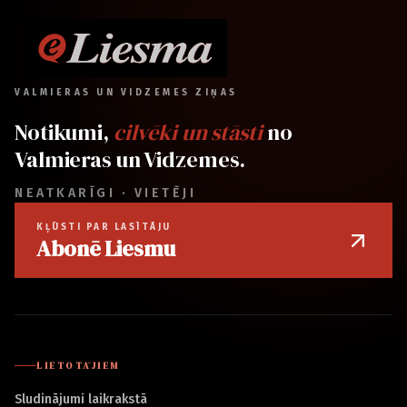
VALMIERAS UN VIDZEMES ZIŅAS
Notikumi,
cilvēki un stāsti
no
Valmieras un Vidzemes.
NEATKARĪGI · VIETĒJI
KĻŪSTI PAR LASĪTĀJU
Abonē Liesmu
LIETOTĀJIEM
Sludinājumi laikrakstā