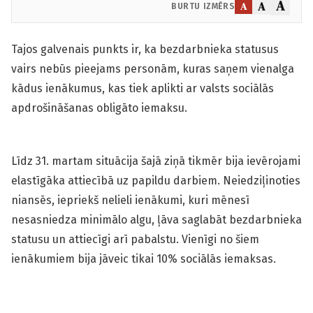
A
A
A
BURTU IZMĒRS
Tajos galvenais punkts ir, ka bezdarbnieka statusus
vairs nebūs pieejams personām, kuras saņem vienalga
kādus ienākumus, kas tiek aplikti ar valsts sociālās
apdrošināšanas obligāto iemaksu.
Līdz 31. martam situācija šajā ziņā tikmēr bija ievērojami
elastīgāka attiecībā uz papildu darbiem. Neiedziļinoties
niansēs, iepriekš nelieli ienākumi, kuri mēnesī
nesasniedza minimālo algu, ļāva saglabāt bezdarbnieka
statusu un attiecīgi arī pabalstu. Vienīgi no šiem
ienākumiem bija jāveic tikai 10% sociālās iemaksas.