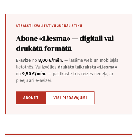
ATBALSTI KVALITATĪVU ŽURNĀLISTIKU
Abonē «Liesma» — digitāli vai
drukātā formātā
E-avīze
no
8,00 €/mēn.
— lasāma web un mobilajās
lietotnēs. Vai izvēlies
drukāto laikrakstu «Liesma»
no
9,50 €/mēn.
— pastkastē trīs reizes nedēļā, ar
pieeju arī e-avīzei.
ABONĒT
VISI PIEDĀVĀJUMI