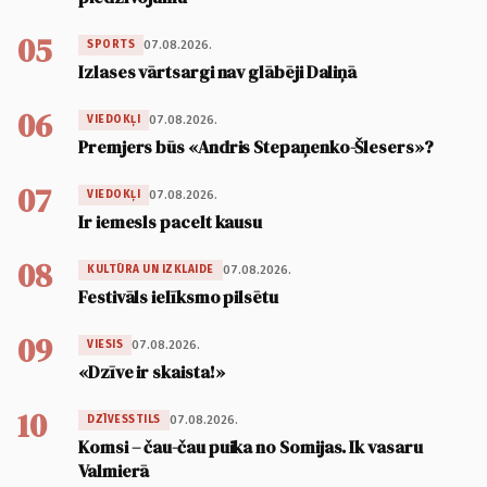
05
07.08.2026.
SPORTS
Izlases vārtsargi nav glābēji Daliņā
06
07.08.2026.
VIEDOKĻI
Premjers būs «Andris Stepaņenko-Šlesers»?
07
07.08.2026.
VIEDOKĻI
Ir iemesls pacelt kausu
08
07.08.2026.
KULTŪRA UN IZKLAIDE
Festivāls ielīksmo pilsētu
09
07.08.2026.
VIESIS
«Dzīve ir skaista!»
10
07.08.2026.
DZĪVESSTILS
Komsi – čau-čau puika no Somijas. Ik vasaru
Valmierā