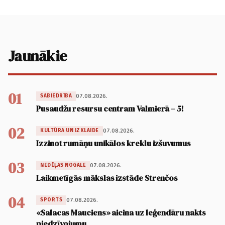
Jaunākie
01
07.08.2026.
SABIEDRĪBA
Pusaudžu resursu centram Valmierā – 5!
02
07.08.2026.
KULTŪRA UN IZKLAIDE
Izzinot rumāņu unikālos kreklu izšuvumus
03
07.08.2026.
NEDĒĻAS NOGALE
Laikmetīgās mākslas izstāde Strenčos
04
07.08.2026.
SPORTS
«Salacas Mauciens» aicina uz leģendāru nakts
piedzīvojumu