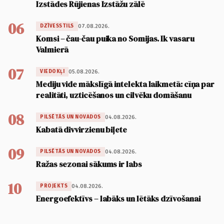
Izstādes Rūjienas Izstāžu zālē
06
07.08.2026.
DZĪVESSTILS
Komsi – čau-čau puika no Somijas. Ik vasaru
Valmierā
07
05.08.2026.
VIEDOKĻI
Mediju vide mākslīgā intelekta laikmetā: cīņa par
realitāti, uzticēšanos un cilvēku domāšanu
08
04.08.2026.
PILSĒTĀS UN NOVADOS
Kabatā divvirzienu biļete
09
04.08.2026.
PILSĒTĀS UN NOVADOS
Ražas sezonai sākums ir labs
10
04.08.2026.
PROJEKTS
Energoefektīvs – labāks un lētāks dzīvošanai