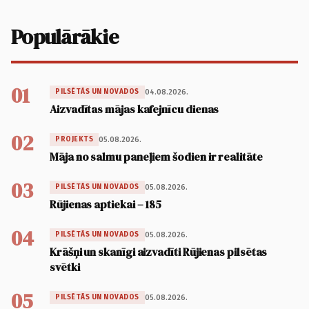
Populārākie
01
04.08.2026.
PILSĒTĀS UN NOVADOS
Aizvadītas mājas kafejnīcu dienas
02
05.08.2026.
PROJEKTS
Māja no salmu paneļiem šodien ir realitāte
03
05.08.2026.
PILSĒTĀS UN NOVADOS
Rūjienas aptiekai – 185
04
05.08.2026.
PILSĒTĀS UN NOVADOS
Krāšņi un skanīgi aizvadīti Rūjienas pilsētas
svētki
05
05.08.2026.
PILSĒTĀS UN NOVADOS