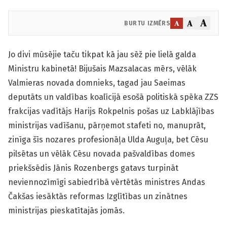
A
A
A
BURTU IZMĒRS
Jo divi mūsējie taču tikpat kā jau sēž pie lielā galda
Ministru kabinetā! Bijušais Mazsalacas mērs, vēlāk
Valmieras novada domnieks, tagad jau Saeimas
deputāts un valdības koalīcijā esošā politiskā spēka ZZS
frakcijas vadītājs Harijs Rokpelnis pošas uz Labklājības
ministrijas vadīšanu, pārņemot stafeti no, manuprāt,
zinīga šīs nozares profesionāļa Ulda Auguļa, bet Cēsu
pilsētas un vēlāk Cēsu novada pašvaldības domes
priekšsēdis Jānis Rozenbergs gatavs turpināt
neviennozīmīgi sabiedrībā vērtētās ministres Andas
Čakšas iesāktās reformas Izglītības un zinātnes
ministrijas pieskatītajās jomās.