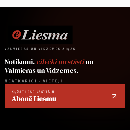
VALMIERAS UN VIDZEMES ZIŅAS
Notikumi,
cilvēki un stāsti
no
Valmieras un Vidzemes.
NEATKARĪGI · VIETĒJI
KĻŪSTI PAR LASĪTĀJU
Abonē Liesmu