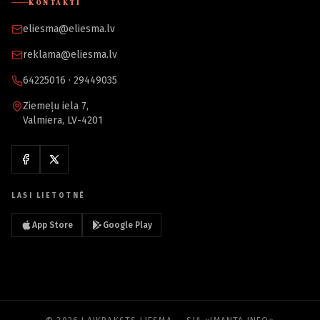
KONTAKTI
eliesma@eliesma.lv
reklama@eliesma.lv
64225016 · 29449035
Ziemeļu iela 7,
Valmiera, LV-4201
LASI LIETOTNĒ
App Store
Google Play