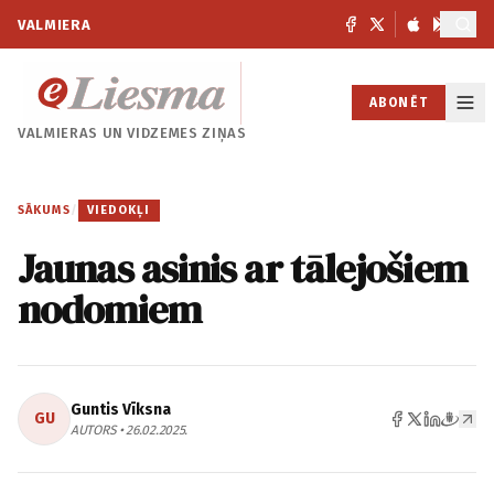
VALMIERA
ABONĒT
VALMIERAS UN
VIDZEMES ZIŅAS
SĀKUMS
/
VIEDOKĻI
Jaunas asinis ar tālejošiem
nodomiem
Guntis Vīksna
GU
AUTORS • 26.02.2025.