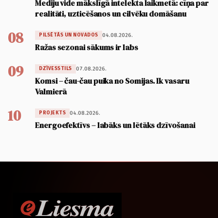
Mediju vide mākslīgā intelekta laikmetā: cīņa par
realitāti, uzticēšanos un cilvēku domāšanu
08
04.08.2026.
PILSĒTĀS UN NOVADOS
Ražas sezonai sākums ir labs
09
07.08.2026.
DZĪVESSTILS
Komsi – čau-čau puika no Somijas. Ik vasaru
Valmierā
10
04.08.2026.
PROJEKTS
Energoefektīvs – labāks un lētāks dzīvošanai