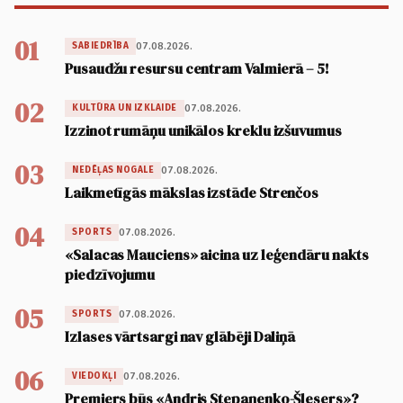
01
07.08.2026.
SABIEDRĪBA
Pusaudžu resursu centram Valmierā – 5!
02
07.08.2026.
KULTŪRA UN IZKLAIDE
Izzinot rumāņu unikālos kreklu izšuvumus
03
07.08.2026.
NEDĒĻAS NOGALE
Laikmetīgās mākslas izstāde Strenčos
04
07.08.2026.
SPORTS
«Salacas Mauciens» aicina uz leģendāru nakts
piedzīvojumu
05
07.08.2026.
SPORTS
Izlases vārtsargi nav glābēji Daliņā
06
07.08.2026.
VIEDOKĻI
Premjers būs «Andris Stepaņenko-Šlesers»?