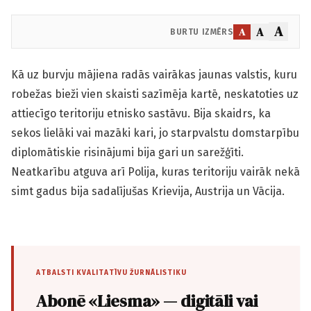
A
A
A
BURTU IZMĒRS
Kā uz burvju mājiena radās vairākas jaunas valstis, kuru
robežas bieži vien skaisti sazīmēja kartē, neskatoties uz
attiecīgo teritoriju etnisko sastāvu. Bija skaidrs, ka
sekos lielāki vai mazāki kari, jo starpvalstu domstarpību
diplomātiskie risinājumi bija gari un sarežģīti.
Neatkarību atguva arī Polija, kuras teritoriju vairāk nekā
simt gadus bija sadalījušas Krievija, Austrija un Vācija.
ATBALSTI KVALITATĪVU ŽURNĀLISTIKU
Abonē «Liesma» — digitāli vai