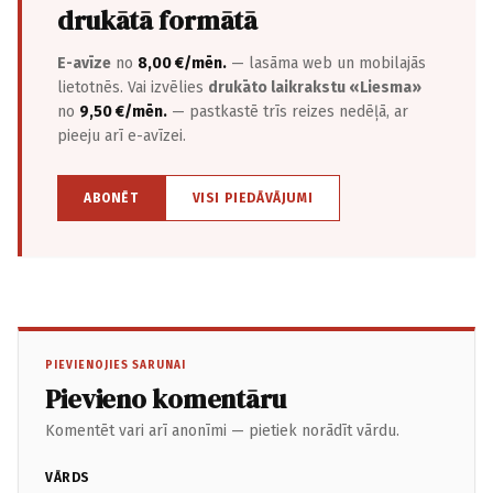
drukātā formātā
E-avīze
no
8,00 €/mēn.
— lasāma web un mobilajās
lietotnēs. Vai izvēlies
drukāto laikrakstu «Liesma»
no
9,50 €/mēn.
— pastkastē trīs reizes nedēļā, ar
pieeju arī e-avīzei.
ABONĒT
VISI PIEDĀVĀJUMI
PIEVIENOJIES SARUNAI
Pievieno komentāru
Komentēt vari arī anonīmi — pietiek norādīt vārdu.
VĀRDS