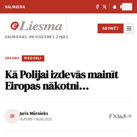
VALMIERA
ABONĒT
VALMIERAS UN
VIDZEMES ZIŅAS
SĀKUMS
/
VIEDOKĻI
Kā Polijai izdevās mainīt
Eiropas nākotni…
Juris Mūrnieks
JU
AUTORS • 19.08.2025.