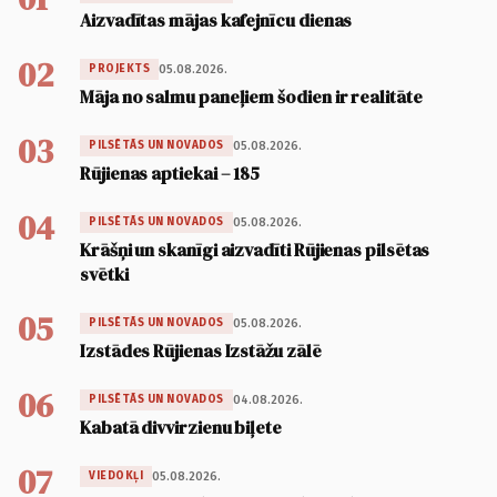
Aizvadītas mājas kafejnīcu dienas
02
05.08.2026.
PROJEKTS
Māja no salmu paneļiem šodien ir realitāte
03
05.08.2026.
PILSĒTĀS UN NOVADOS
Rūjienas aptiekai – 185
04
05.08.2026.
PILSĒTĀS UN NOVADOS
Krāšņi un skanīgi aizvadīti Rūjienas pilsētas
svētki
05
05.08.2026.
PILSĒTĀS UN NOVADOS
Izstādes Rūjienas Izstāžu zālē
06
04.08.2026.
PILSĒTĀS UN NOVADOS
Kabatā divvirzienu biļete
07
05.08.2026.
VIEDOKĻI