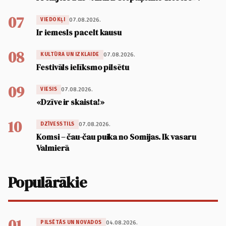
07
07.08.2026.
VIEDOKĻI
Ir iemesls pacelt kausu
08
07.08.2026.
KULTŪRA UN IZKLAIDE
Festivāls ielīksmo pilsētu
09
07.08.2026.
VIESIS
«Dzīve ir skaista!»
10
07.08.2026.
DZĪVESSTILS
Komsi – čau-čau puika no Somijas. Ik vasaru
Valmierā
Populārākie
01
04.08.2026.
PILSĒTĀS UN NOVADOS