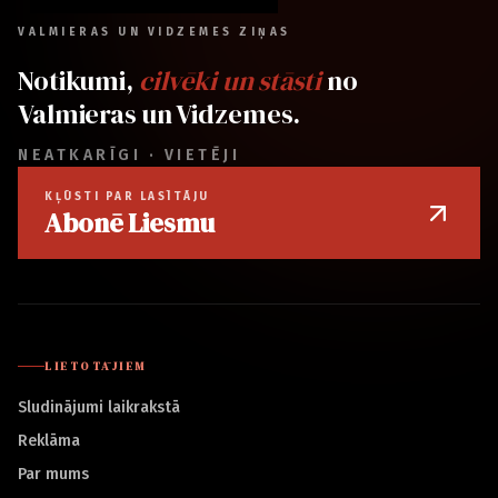
VALMIERAS UN VIDZEMES ZIŅAS
Notikumi,
cilvēki un stāsti
no
Valmieras un Vidzemes.
NEATKARĪGI · VIETĒJI
KĻŪSTI PAR LASĪTĀJU
Abonē Liesmu
LIETOTĀJIEM
Sludinājumi laikrakstā
Reklāma
Par mums