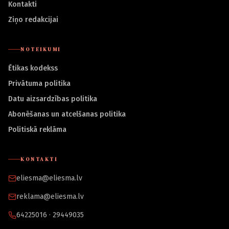
Kontakti
Ziņo redakcijai
NOTEIKUMI
Ētikas kodekss
Privātuma politika
Datu aizsardzības politika
Abonēšanas un atcelšanas politika
Politiskā reklāma
KONTAKTI
eliesma@eliesma.lv
reklama@eliesma.lv
64225016 · 29449035