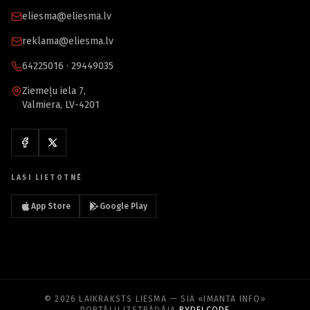
eliesma@eliesma.lv
reklama@eliesma.lv
64225016 · 29449035
Ziemeļu iela 7,
Valmiera, LV-4201
LASI LIETOTNĒ
App Store
Google Play
© 2026 LAIKRAKSTS LIESMA — SIA «IMANTA INFO»