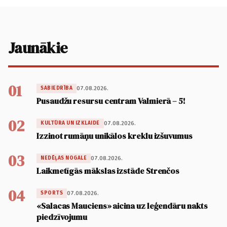
Jaunākie
01
07.08.2026.
SABIEDRĪBA
Pusaudžu resursu centram Valmierā – 5!
02
07.08.2026.
KULTŪRA UN IZKLAIDE
Izzinot rumāņu unikālos kreklu izšuvumus
03
07.08.2026.
NEDĒĻAS NOGALE
Laikmetīgās mākslas izstāde Strenčos
04
07.08.2026.
SPORTS
«Salacas Mauciens» aicina uz leģendāru nakts
piedzīvojumu