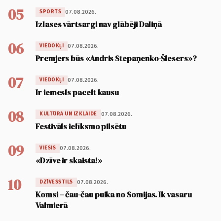
05
07.08.2026.
SPORTS
Izlases vārtsargi nav glābēji Daliņā
06
07.08.2026.
VIEDOKĻI
Premjers būs «Andris Stepaņenko-Šlesers»?
07
07.08.2026.
VIEDOKĻI
Ir iemesls pacelt kausu
08
07.08.2026.
KULTŪRA UN IZKLAIDE
Festivāls ielīksmo pilsētu
09
07.08.2026.
VIESIS
«Dzīve ir skaista!»
10
07.08.2026.
DZĪVESSTILS
Komsi – čau-čau puika no Somijas. Ik vasaru
Valmierā