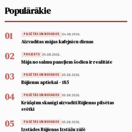
Populārākie
01
04.08.2026.
PILSĒTĀS UN NOVADOS
Aizvadītas mājas kafejnīcu dienas
02
05.08.2026.
PROJEKTS
Māja no salmu paneļiem šodien ir realitāte
03
05.08.2026.
PILSĒTĀS UN NOVADOS
Rūjienas aptiekai – 185
04
05.08.2026.
PILSĒTĀS UN NOVADOS
Krāšņi un skanīgi aizvadīti Rūjienas pilsētas
svētki
05
05.08.2026.
PILSĒTĀS UN NOVADOS
Izstādes Rūjienas Izstāžu zālē