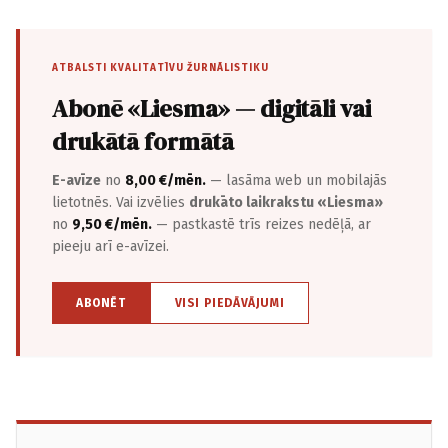
ATBALSTI KVALITATĪVU ŽURNĀLISTIKU
Abonē «Liesma» — digitāli vai
drukātā formātā
E-avīze
no
8,00 €/mēn.
— lasāma web un mobilajās
lietotnēs. Vai izvēlies
drukāto laikrakstu «Liesma»
no
9,50 €/mēn.
— pastkastē trīs reizes nedēļā, ar
pieeju arī e-avīzei.
ABONĒT
VISI PIEDĀVĀJUMI