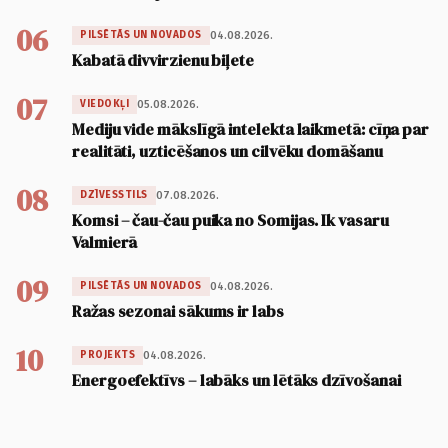
06
04.08.2026.
PILSĒTĀS UN NOVADOS
Kabatā divvirzienu biļete
07
05.08.2026.
VIEDOKĻI
Mediju vide mākslīgā intelekta laikmetā: cīņa par
realitāti, uzticēšanos un cilvēku domāšanu
08
07.08.2026.
DZĪVESSTILS
Komsi – čau-čau puika no Somijas. Ik vasaru
Valmierā
09
04.08.2026.
PILSĒTĀS UN NOVADOS
Ražas sezonai sākums ir labs
10
04.08.2026.
PROJEKTS
Energoefektīvs – labāks un lētāks dzīvošanai