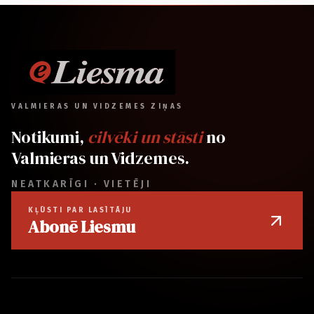
VALMIERAS UN VIDZEMES ZIŅAS
Notikumi,
cilvēki un stāsti
no
Valmieras un Vidzemes.
NEATKARĪGI · VIETĒJI
KĻŪSTI PAR LASĪTĀJU
Abonē Liesmu