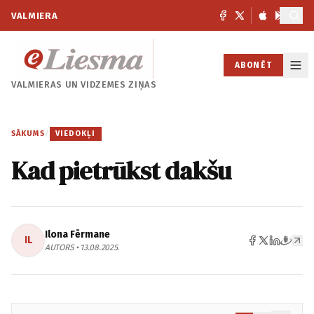
VALMIERA
ABONĒT
VALMIERAS UN
VIDZEMES ZIŅAS
SĀKUMS
/
VIEDOKĻI
Kad pietrūkst dakšu
Ilona Fērmane
IL
AUTORS • 13.08.2025.