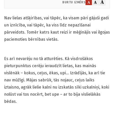
A
A
A
BURTU IZMĒRS
Nav lielas atšķirības, vai tāpēc, ka visam pāri gājuši gadi
un iznīcība, vai tāpēc, ka viss līdz nepazīšanai
pārveidots. Tomēr katrs kaut reizi ir mēģinājis vai ilgojas
paciemoties bērnības vietās.
Es arī nevarēju no tā atturēties. Kā visdrošākos
pieturpunktus cerēju ieraudzīt lietas, kas mainās
vislēnāk – kokus, ceļus, ēkas, upi… Izrādījās, ka arī tie
nav mūžīgi. Mājas sabrūk, tās nojauc, ceļus laiks
iztaisno, agrāk lielie kalni nu izskatās sīki uzkalniņi, koki
nolūst vai tos nocērt, bet upe – ar to bija vislielākās
bēdas.