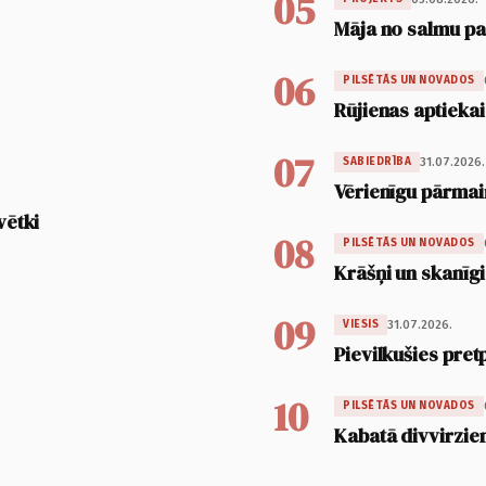
05
Māja no salmu pan
06
PILSĒTĀS UN NOVADOS
Rūjienas aptiekai
07
31.07.2026.
SABIEDRĪBA
Vērienīgu pārmai
vētki
08
PILSĒTĀS UN NOVADOS
Krāšņi un skanīgi
09
31.07.2026.
VIESIS
Pievilkušies pret
10
PILSĒTĀS UN NOVADOS
Kabatā divvirzien