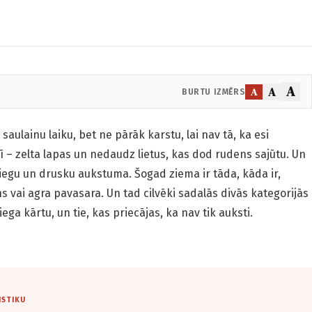
A
A
A
BURTU IZMĒRS
u­lainu laiku, bet ne pārāk karstu, lai nav tā, ka esi
 – zelta lapas un nedaudz lietus, kas dod rudens sajūtu. Un
egu un drusku aukstuma. Šogad ziema ir tāda, kāda ir,
s vai agra pavasara. Un tad cilvēki sadalās divās kategorijās
iega kārtu, un tie, kas priecājas, ka nav tik auksti.
ISTIKU