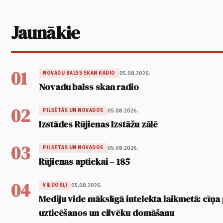
Jaunākie
01
05.08.2026.
NOVADU BALSS SKAN RADIO
Novadu balss skan radio
02
05.08.2026.
PILSĒTĀS UN NOVADOS
Izstādes Rūjienas Izstāžu zālē
03
05.08.2026.
PILSĒTĀS UN NOVADOS
Rūjienas aptiekai – 185
04
05.08.2026.
VIEDOKĻI
Mediju vide mākslīgā intelekta laikmetā: cīņa p
uzticēšanos un cilvēku domāšanu