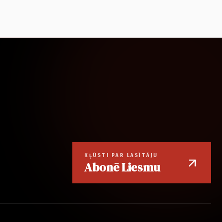
KĻŪSTI PAR LASĪTĀJU
Abonē Liesmu