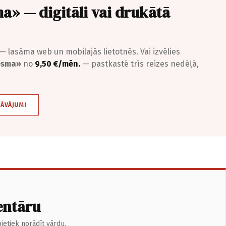
a» — digitāli vai drukātā
— lasāma web un mobilajās lietotnēs. Vai izvēlies
iesma»
no
9,50 €/mēn.
— pastkastē trīs reizes nedēļā,
DĀVĀJUMI
entāru
ietiek norādīt vārdu.