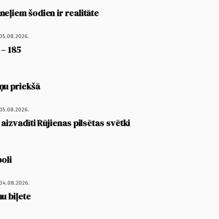
eļiem šodien ir realitāte
05.08.2026.
 – 185
ņu priekšā
05.08.2026.
 aizvadīti Rūjienas pilsētas svētki
poli
04.08.2026.
u biļete