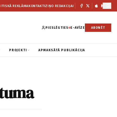
ITISKĀ REKLĀMA
KONTAKTI
ZIŅO REDAKCIJAI
PIESLĒGTIES
E-AVĪZE
ABONĒT
PROJEKTI
APMAKSĀTĀ PUBLIKĀCIJA
ltuma