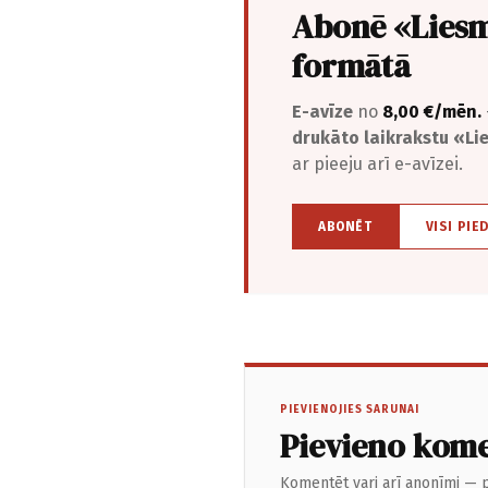
Abonē «Liesm
formātā
E-avīze
no
8,00 €/mēn.
drukāto laikrakstu «L
ar pieeju arī e-avīzei.
ABONĒT
VISI PIE
PIEVIENOJIES SARUNAI
Pievieno kom
Komentēt vari arī anonīmi — p