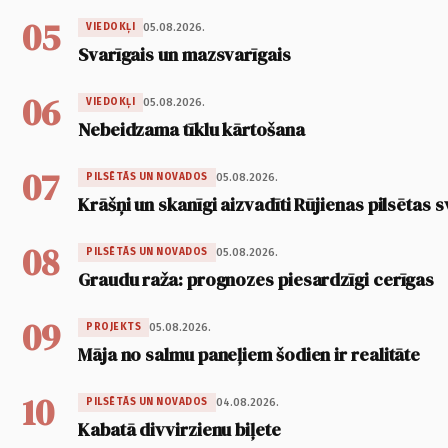
05
05.08.2026.
VIEDOKĻI
Svarīgais un mazsvarīgais
06
05.08.2026.
VIEDOKĻI
Nebeidzama tīklu kārtošana
07
05.08.2026.
PILSĒTĀS UN NOVADOS
Krāšņi un skanīgi aizvadīti Rūjienas pilsētas s
08
05.08.2026.
PILSĒTĀS UN NOVADOS
Graudu raža: prognozes piesardzīgi cerīgas
09
05.08.2026.
PROJEKTS
Māja no salmu paneļiem šodien ir realitāte
10
04.08.2026.
PILSĒTĀS UN NOVADOS
Kabatā divvirzienu biļete