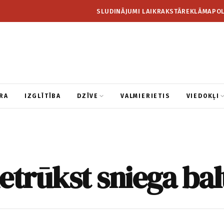
SLUDINĀJUMI LAIKRAKSTĀ
REKLĀMA
POL
RA
IZGLĪTĪBA
DZĪVE
VALMIERIETIS
VIEDOKĻI
etrūkst sniega ba