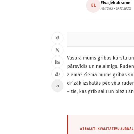
Elva Jēkabsone
EL
AUTORS • 19.12.2025.
Vasarā mums gribas karstu un sa
pārsvīdis un nelaimīgs. Rudenī
ziemā? Ziemā mums gribas sni
drīzāk izskatās pēc vēla ruden
– tie, kas grib salu un biezu sn
ATBALSTI KVALITATĪVU ŽURNĀL