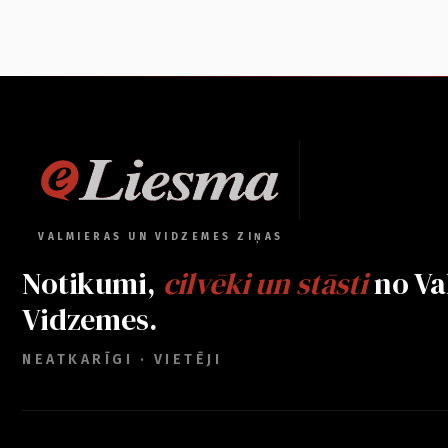
VALMIERAS UN VIDZEMES ZIŅAS
Notikumi,
cilvēki un stāsti
no Va
Vidzemes.
NEATKARĪGI · VIETĒJI