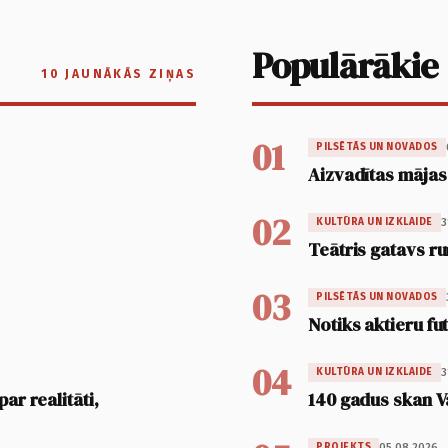
Populārākie
10 JAUNĀKĀS ZIŅAS
01
PILSĒTĀS UN NOVADOS
Aizvadītas mājas
02
3
KULTŪRA UN IZKLAIDE
Teātris gatavs ru
03
PILSĒTĀS UN NOVADOS
Notiks aktieru fu
04
3
KULTŪRA UN IZKLAIDE
ar realitāti,
140 gadus skan V
05.08.2026.
PROJEKTS