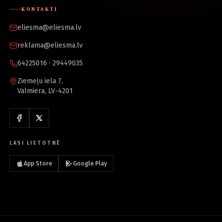
KONTAKTI
eliesma@eliesma.lv
reklama@eliesma.lv
64225016 · 29449035
Ziemeļu iela 7,
Valmiera, LV-4201
LASI LIETOTNĒ
App Store
Google Play