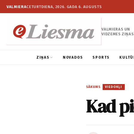
VALMIERA
CETURTDIENA, 2026. GADA 6. AUGUSTS
VALMIERAS UN
VIDZEMES ZIŅAS
ZIŅAS
NOVADOS
SPORTS
KULTŪ
SĀKUMS
/
VIEDOKĻI
Kad pi