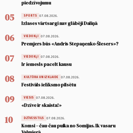
piedzīvojumu
05
07.08.2026.
SPORTS
Izlases vārtsargi nav glābēji Daliņā
06
07.08.2026.
VIEDOKĻI
Premjers būs «Andris Stepaņenko-Šlesers»?
07
07.08.2026.
VIEDOKĻI
Ir iemesls pacelt kausu
08
07.08.2026.
KULTŪRA UN IZKLAIDE
Festivāls ielīksmo pilsētu
09
07.08.2026.
VIESIS
«Dzīve ir skaista!»
10
07.08.2026.
DZĪVESSTILS
Komsi – čau-čau puika no Somijas. Ik vasaru
Valmierā