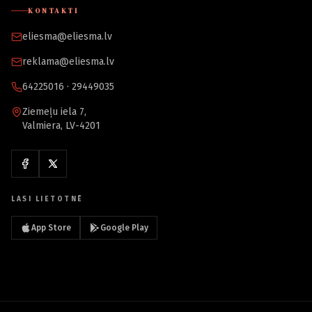
KONTAKTI
eliesma@eliesma.lv
reklama@eliesma.lv
64225016 · 29449035
Ziemeļu iela 7,
Valmiera, LV-4201
LASI LIETOTNĒ
App Store
Google Play