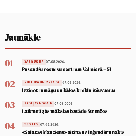
Jaunākie
01
07.08.2026.
SABIEDRĪBA
Pusaudžu resursu centram Valmierā – 5!
02
07.08.2026.
KULTŪRA UN IZKLAIDE
Izzinot rumāņu unikālos kreklu izšuvumus
03
07.08.2026.
NEDĒĻAS NOGALE
Laikmetīgās mākslas izstāde Strenčos
04
07.08.2026.
SPORTS
«Salacas Mauciens» aicina uz leģendāru nakts