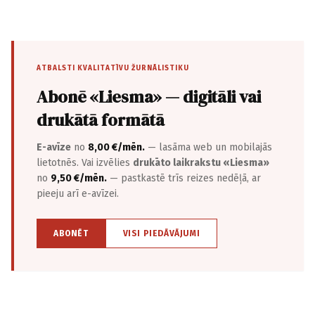
ATBALSTI KVALITATĪVU ŽURNĀLISTIKU
Abonē «Liesma» — digitāli vai
drukātā formātā
E-avīze
no
8,00 €/mēn.
— lasāma web un mobilajās
lietotnēs. Vai izvēlies
drukāto laikrakstu «Liesma»
no
9,50 €/mēn.
— pastkastē trīs reizes nedēļā, ar
pieeju arī e-avīzei.
ABONĒT
VISI PIEDĀVĀJUMI