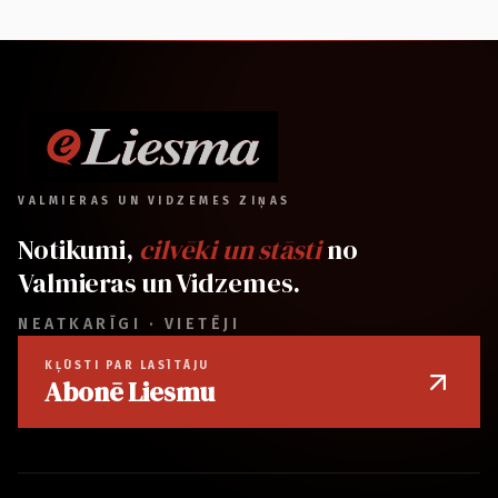
VALMIERAS UN VIDZEMES ZIŅAS
Notikumi,
cilvēki un stāsti
no
Valmieras un Vidzemes.
NEATKARĪGI · VIETĒJI
KĻŪSTI PAR LASĪTĀJU
Abonē Liesmu