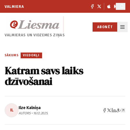
VALMIERA
ABONĒT
VALMIERAS UN
VIDZEMES ZIŅAS
SĀKUMS
/
VIEDOKĻI
Katram savs laiks
dzīvošanai
Ilze Kalniņa
IL
AUTORS • 16.12.2025.