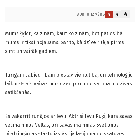
A
A
A
BURTU IZMĒRS
Mums šķiet, ka zinām, kaut ko zinām, bet patiesībā
mums ir tikai nojausma par to, kā dzīve ritēja pirms
simt un vairāk gadiem.
Turīgām sabiedrībām piestāv vientulība, un tehnoloģiju
laikmets vēl vairāk mūs dzen prom no sarunām, dzīvas
satikšanās.
Es vakarrīt runājos ar Ievu. Aktrisi Ievu Puķi, kura savas
vecmāmiņas Veltas, arī savas mammas Svetlanas
piedzimšanas stāstu izstāstīja lasījumā no skatuves.