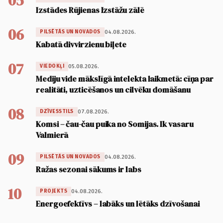
05
Izstādes Rūjienas Izstāžu zālē
06
04.08.2026.
PILSĒTĀS UN NOVADOS
Kabatā divvirzienu biļete
07
05.08.2026.
VIEDOKĻI
Mediju vide mākslīgā intelekta laikmetā: cīņa par
realitāti, uzticēšanos un cilvēku domāšanu
08
07.08.2026.
DZĪVESSTILS
Komsi – čau-čau puika no Somijas. Ik vasaru
Valmierā
09
04.08.2026.
PILSĒTĀS UN NOVADOS
Ražas sezonai sākums ir labs
10
04.08.2026.
PROJEKTS
Energoefektīvs – labāks un lētāks dzīvošanai