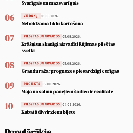
Svarīgais un mazsvarīgais
06
05.08.2026.
VIEDOKĻI
Nebeidzama tīklu kārtošana
07
05.08.2026.
PILSĒTĀS UN NOVADOS
Krāšņi un skanīgi aizvadīti Rūjienas pilsētas
svētki
08
05.08.2026.
PILSĒTĀS UN NOVADOS
Graudu raža: prognozes piesardzīgi cerīgas
09
05.08.2026.
PROJEKTS
Māja no salmu paneļiem šodien ir realitāte
10
04.08.2026.
PILSĒTĀS UN NOVADOS
Kabatā divvirzienu biļete
Populārākie