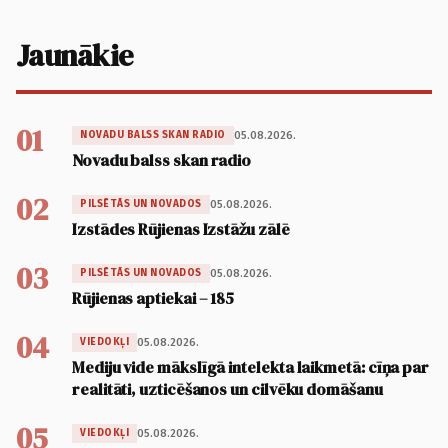
Jaunākie
01
05.08.2026.
NOVADU BALSS SKAN RADIO
Novadu balss skan radio
02
05.08.2026.
PILSĒTĀS UN NOVADOS
Izstādes Rūjienas Izstāžu zālē
03
05.08.2026.
PILSĒTĀS UN NOVADOS
Rūjienas aptiekai – 185
04
05.08.2026.
VIEDOKĻI
Mediju vide mākslīgā intelekta laikmetā: cīņa par
realitāti, uzticēšanos un cilvēku domāšanu
05
05.08.2026.
VIEDOKĻI