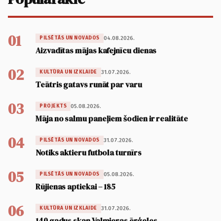
01
04.08.2026.
PILSĒTĀS UN NOVADOS
Aizvadītas mājas kafejnīcu dienas
02
31.07.2026.
KULTŪRA UN IZKLAIDE
Teātris gatavs runāt par varu
03
05.08.2026.
PROJEKTS
Māja no salmu paneļiem šodien ir realitāte
04
31.07.2026.
PILSĒTĀS UN NOVADOS
Notiks aktieru futbola turnīrs
05
05.08.2026.
PILSĒTĀS UN NOVADOS
Rūjienas aptiekai – 185
06
31.07.2026.
KULTŪRA UN IZKLAIDE
140 gadus skan Valmieras ērģeles