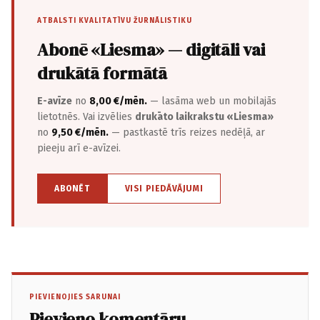
ATBALSTI KVALITATĪVU ŽURNĀLISTIKU
Abonē «Liesma» — digitāli vai
drukātā formātā
E-avīze
no
8,00 €/mēn.
— lasāma web un mobilajās
lietotnēs. Vai izvēlies
drukāto laikrakstu «Liesma»
no
9,50 €/mēn.
— pastkastē trīs reizes nedēļā, ar
pieeju arī e-avīzei.
ABONĒT
VISI PIEDĀVĀJUMI
PIEVIENOJIES SARUNAI
Pievieno komentāru