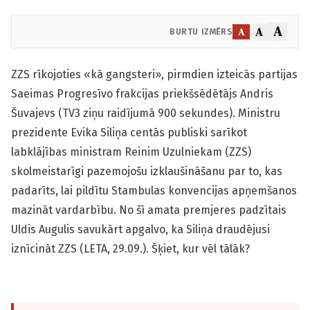
A
A
A
BURTU IZMĒRS
ZZS rīkojoties «kā gangsteri», pirmdien izteicās partijas
Saeimas Progresīvo frakcijas priekšsēdētājs Andris
Šuvajevs (TV3 ziņu raidījumā 900 sekundes). Ministru
prezidente Evika Siliņa centās publiski sarīkot
labklājības ministram Reinim Uzulniekam (ZZS)
skolmeistarīgi pazemojošu izklaušināšanu par to, kas
padarīts, lai pildītu Stambulas konvencijas apņemšanos
mazināt vardarbību. No šī amata premjeres padzītais
Uldis Augulis savukārt apgalvo, ka Siliņa draudējusi
iznīcināt ZZS (LETA, 29.09.). Šķiet, kur vēl tālāk?