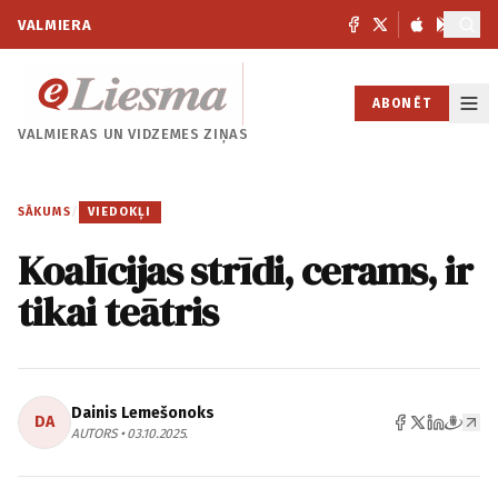
VALMIERA
ABONĒT
VALMIERAS UN
VIDZEMES ZIŅAS
SĀKUMS
/
VIEDOKĻI
Koalīcijas strīdi, cerams, ir
tikai teātris
Dainis Lemešonoks
DA
AUTORS • 03.10.2025.