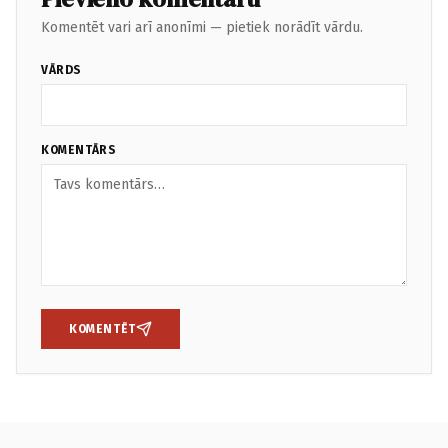
Komentēt vari arī anonīmi — pietiek norādīt vārdu.
VĀRDS
KOMENTĀRS
KOMENTĒT