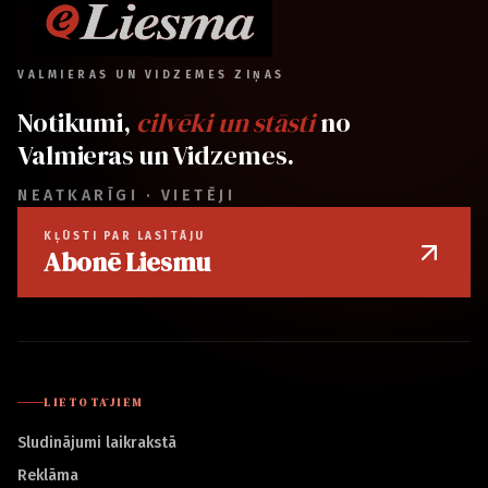
VALMIERAS UN VIDZEMES ZIŅAS
Notikumi,
cilvēki un stāsti
no
Valmieras un Vidzemes.
NEATKARĪGI · VIETĒJI
KĻŪSTI PAR LASĪTĀJU
Abonē Liesmu
LIETOTĀJIEM
Sludinājumi laikrakstā
Reklāma