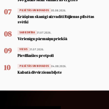
07
05.08.2026.
PILSĒTĀS UN NOVADOS
Krāšņi un skanīgi aizvadīti Rūjienas pilsētas
svētki
08
31.07.2026.
SABIEDRĪBA
Vērienīgu pārmaiņu priekšā
09
31.07.2026.
VIESIS
Pievilkušies pretpoli
10
04.08.2026.
PILSĒTĀS UN NOVADOS
Kabatā divvirzienu biļete