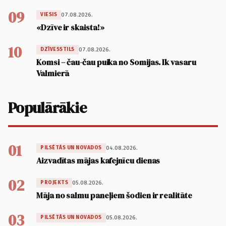
09
07.08.2026.
VIESIS
«Dzīve ir skaista!»
10
07.08.2026.
DZĪVESSTILS
Komsi – čau-čau puika no Somijas. Ik vasaru
Valmierā
Populārākie
01
04.08.2026.
PILSĒTĀS UN NOVADOS
Aizvadītas mājas kafejnīcu dienas
02
05.08.2026.
PROJEKTS
Māja no salmu paneļiem šodien ir realitāte
03
05.08.2026.
PILSĒTĀS UN NOVADOS