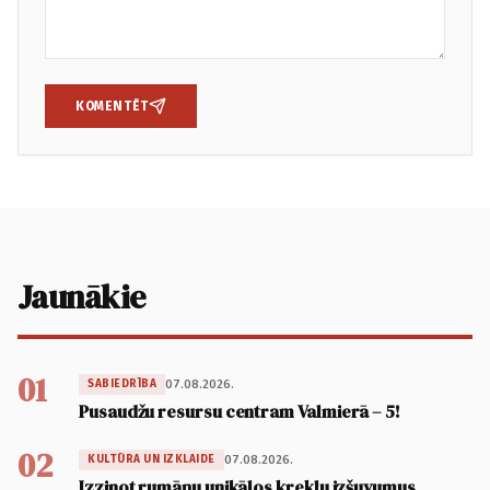
KOMENTĒT
Jaunākie
01
07.08.2026.
SABIEDRĪBA
Pusaudžu resursu centram Valmierā – 5!
02
07.08.2026.
KULTŪRA UN IZKLAIDE
Izzinot rumāņu unikālos kreklu izšuvumus