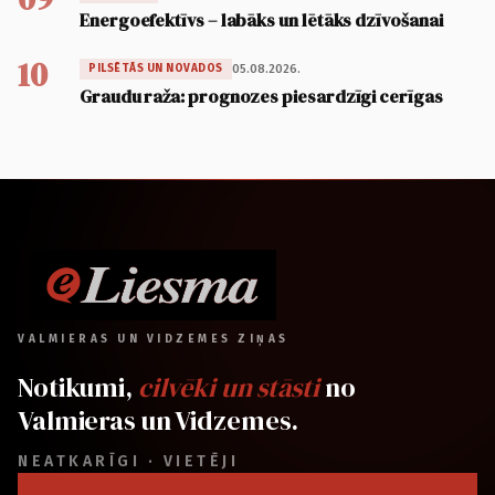
Energoefektīvs – labāks un lētāks dzīvošanai
10
05.08.2026.
PILSĒTĀS UN NOVADOS
Graudu raža: prognozes piesardzīgi cerīgas
VALMIERAS UN VIDZEMES ZIŅAS
Notikumi,
cilvēki un stāsti
no
Valmieras un Vidzemes.
NEATKARĪGI · VIETĒJI