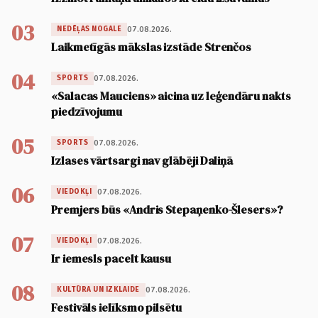
03
07.08.2026.
NEDĒĻAS NOGALE
Laikmetīgās mākslas izstāde Strenčos
04
07.08.2026.
SPORTS
«Salacas Mauciens» aicina uz leģendāru nakts
piedzīvojumu
05
07.08.2026.
SPORTS
Izlases vārtsargi nav glābēji Daliņā
06
07.08.2026.
VIEDOKĻI
Premjers būs «Andris Stepaņenko-Šlesers»?
07
07.08.2026.
VIEDOKĻI
Ir iemesls pacelt kausu
08
07.08.2026.
KULTŪRA UN IZKLAIDE
Festivāls ielīksmo pilsētu