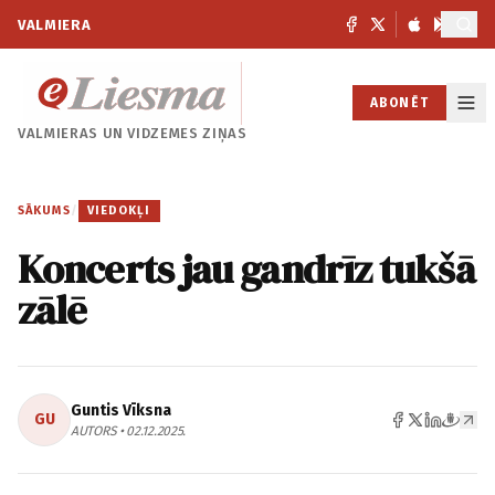
VALMIERA
ABONĒT
VALMIERAS UN
VIDZEMES ZIŅAS
SĀKUMS
/
VIEDOKĻI
Koncerts jau gandrīz tukšā
zālē
Guntis Vīksna
GU
AUTORS • 02.12.2025.