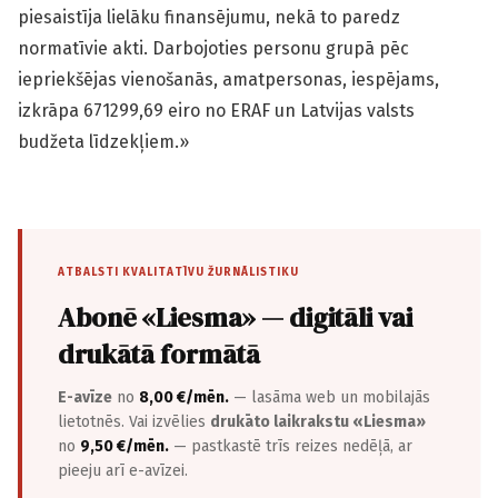
piesaistīja lielāku finansējumu, nekā to paredz
normatīvie akti. Darbojoties personu grupā pēc
iepriekšējas vienošanās, amatpersonas, iespējams,
izkrāpa 671299,69 eiro no ERAF un Latvijas valsts
budžeta līdzekļiem.»
ATBALSTI KVALITATĪVU ŽURNĀLISTIKU
Abonē «Liesma» — digitāli vai
drukātā formātā
E-avīze
no
8,00 €/mēn.
— lasāma web un mobilajās
lietotnēs. Vai izvēlies
drukāto laikrakstu «Liesma»
no
9,50 €/mēn.
— pastkastē trīs reizes nedēļā, ar
pieeju arī e-avīzei.