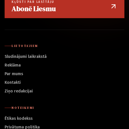
KĻŪSTI PAR LASĪTĀJU
Abonē Liesmu
LIETOTĀJIEM
Sludinājumi laikrakstā
Reklāma
Par mums
Kontakti
Ziņo redakcijai
NOTEIKUMI
Ētikas kodekss
Privātuma politika