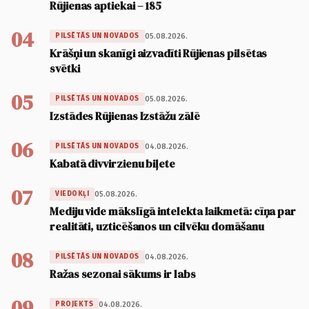
Rūjienas aptiekai – 185
04
05.08.2026.
PILSĒTĀS UN NOVADOS
Krāšņi un skanīgi aizvadīti Rūjienas pilsētas
svētki
05
05.08.2026.
PILSĒTĀS UN NOVADOS
Izstādes Rūjienas Izstāžu zālē
06
04.08.2026.
PILSĒTĀS UN NOVADOS
Kabatā divvirzienu biļete
07
05.08.2026.
VIEDOKĻI
Mediju vide mākslīgā intelekta laikmetā: cīņa par
realitāti, uzticēšanos un cilvēku domāšanu
08
04.08.2026.
PILSĒTĀS UN NOVADOS
Ražas sezonai sākums ir labs
09
04.08.2026.
PROJEKTS