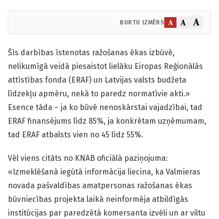
A
A
A
BURTU IZMĒRS
Šīs darbības īstenotas ražošanas ēkas izbūvē,
nelikumīgā veidā piesaistot lielāku Eiropas Reģionālās
attīstības fonda (ERAF) un Latvijas valsts budžeta
līdzekļu apmēru, nekā to paredz normatīvie akti.»
Esence tāda – ja ko būvē nenoskārstai vajadzībai, tad
ERAF finansējums līdz 85%, ja konkrētam uzņēmumam,
tad ERAF atbalsts vien no 45 līdz 55%.
Vēl viens citāts no KNAB oficiālā paziņojuma:
«Izmeklēšanā iegūtā informācija liecina, ka Valmieras
novada pašvaldības amatpersonas ražošanas ēkas
būvniecības projekta laikā neinformēja atbildīgās
institūcijas par paredzētā komersanta izvēli un ar viltu