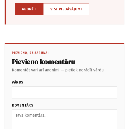
ABONĒT
VISI PIEDĀVĀJUMI
PIEVIENOJIES SARUNAI
Pievieno komentāru
Komentēt vari arī anonīmi — pietiek norādīt vārdu.
VĀRDS
KOMENTĀRS