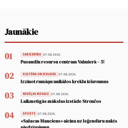
Jaunākie
01
07.08.2026.
SABIEDRĪBA
Pusaudžu resursu centram Valmierā – 5!
02
07.08.2026.
KULTŪRA UN IZKLAIDE
Izzinot rumāņu unikālos kreklu izšuvumus
03
07.08.2026.
NEDĒĻAS NOGALE
Laikmetīgās mākslas izstāde Strenčos
04
07.08.2026.
SPORTS
«Salacas Mauciens» aicina uz leģendāru nakts
piedzīvojumu