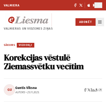
VALMIERA
ABONĒT
VALMIERAS UN
VIDZEMES ZIŅAS
SĀKUMS
/
VIEDOKĻI
Korekcijas vēstulē
Ziemassvētku vecītim
Guntis Vīksna
GU
AUTORS • 25.11.2025.