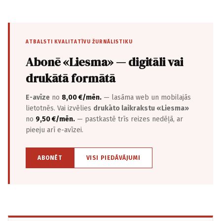
ATBALSTI KVALITATĪVU ŽURNĀLISTIKU
Abonē «Liesma» — digitāli vai
drukātā formātā
E-avīze
no
8,00 €/mēn.
— lasāma web un mobilajās
lietotnēs. Vai izvēlies
drukāto laikrakstu «Liesma»
no
9,50 €/mēn.
— pastkastē trīs reizes nedēļā, ar
pieeju arī e-avīzei.
ABONĒT
VISI PIEDĀVĀJUMI