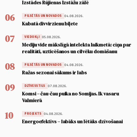
Izstādes Rūjienas Izstāžu zālē
06
04.08.2026.
PILSĒTĀS UN NOVADOS
Kabatā divvirzienu biļete
07
05.08.2026.
VIEDOKĻI
Mediju vide mākslīgā intelekta laikmetā: cīņa par
realitāti, uzticēšanos un cilvēku domāšanu
08
04.08.2026.
PILSĒTĀS UN NOVADOS
Ražas sezonai sākums ir labs
09
07.08.2026.
DZĪVESSTILS
Komsi – čau-čau puika no Somijas. Ik vasaru
Valmierā
10
04.08.2026.
PROJEKTS
Energoefektīvs – labāks un lētāks dzīvošanai