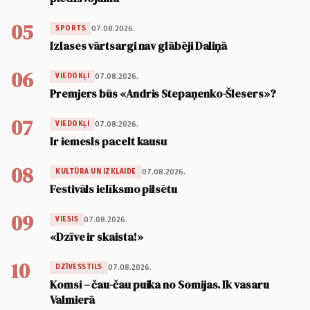
05
07.08.2026.
SPORTS
Izlases vārtsargi nav glābēji Daliņā
06
07.08.2026.
VIEDOKĻI
Premjers būs «Andris Stepaņenko-Šlesers»?
07
07.08.2026.
VIEDOKĻI
Ir iemesls pacelt kausu
08
07.08.2026.
KULTŪRA UN IZKLAIDE
Festivāls ielīksmo pilsētu
09
07.08.2026.
VIESIS
«Dzīve ir skaista!»
10
07.08.2026.
DZĪVESSTILS
Komsi – čau-čau puika no Somijas. Ik vasaru
Valmierā