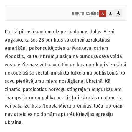
A
A
A
BURTU IZMĒRS
Par tā pirmsākumiem ekspertu domas dalās. Vieni
apgalvo, ka šos 28 punktus sākotnēji uzrakstījuši
amerikāņi, pakonsultējoties ar Maskavu, otriem
viedoklis, ka tā ir Kremļa asiņainā pundura sava veida
vēstule Ziemassvētku vecītim un ka amerikāņi vienkārši
nokopējuši šo vēstuli un sliktā tulkojumā publiskojuši kā
savu piedāvājumu miera noslēgšanai Ukrainā. Kā
zināms, pateicoties norvēģu stingrajam mugurkaulam,
Tramps šoruden palika bez tik ļoti kārotās un gandrīz
vai paša izdīktās Nobela Miera prēmijas, taču joprojām
nav atteicies no domām apturēt Krievijas agresiju
Ukrainā.