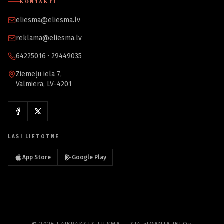
KONTAKTI
eliesma@eliesma.lv
reklama@eliesma.lv
64225016 · 29449035
Ziemeļu iela 7,
Valmiera, LV-4201
LASI LIETOTNĒ
App Store
Google Play