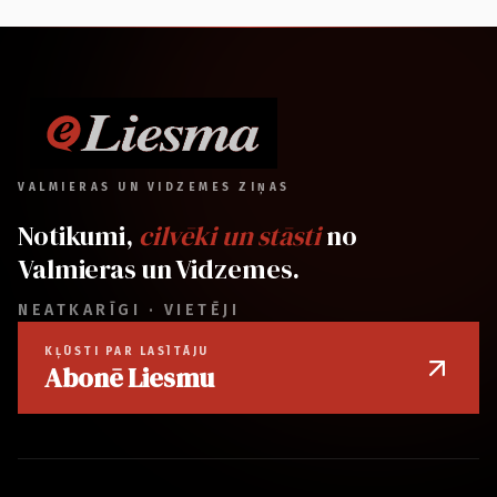
VALMIERAS UN VIDZEMES ZIŅAS
Notikumi,
cilvēki un stāsti
no
Valmieras un Vidzemes.
NEATKARĪGI · VIETĒJI
KĻŪSTI PAR LASĪTĀJU
Abonē Liesmu