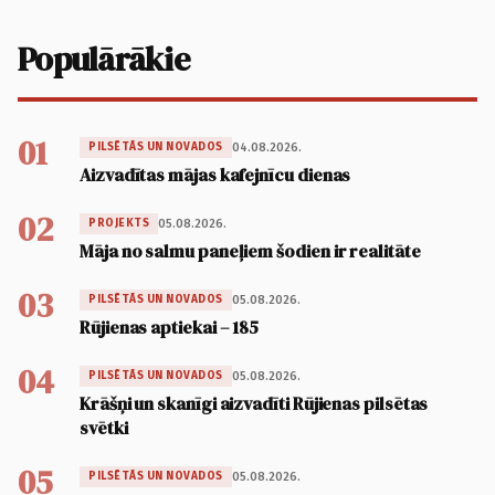
Populārākie
01
04.08.2026.
PILSĒTĀS UN NOVADOS
Aizvadītas mājas kafejnīcu dienas
02
05.08.2026.
PROJEKTS
Māja no salmu paneļiem šodien ir realitāte
03
05.08.2026.
PILSĒTĀS UN NOVADOS
Rūjienas aptiekai – 185
04
05.08.2026.
PILSĒTĀS UN NOVADOS
Krāšņi un skanīgi aizvadīti Rūjienas pilsētas
svētki
05
05.08.2026.
PILSĒTĀS UN NOVADOS