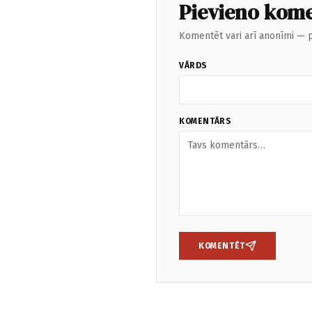
Pievieno kom
Komentēt vari arī anonīmi — p
VĀRDS
KOMENTĀRS
KOMENTĒT