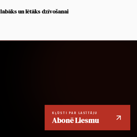
 labāks un lētāks dzīvošanai
KĻŪSTI PAR LASĪTĀJU
Abonē Liesmu