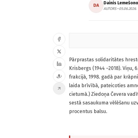
Dainis Lemešon
DA
AUTORS • 05.06.2026.
Pārprastas solidaritātes hrest
Krisbergs (1944 –2018). Viņu,
frakcijā, 1998. gadā par krāp
laida brīvībā, pateicoties amn
cietumā.) Ziedoņa Čevera vadī
sestā sasaukuma vēlēšanu uzv
procentus balsu.