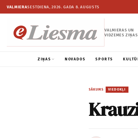
VALMIERA
SESTDIENA, 2026. GADA 8. AUGUSTS
VALMIERAS UN
VIDZEMES ZIŅAS
ZIŅAS
NOVADOS
SPORTS
KULTŪ
SĀKUMS
/
VIEDOKĻI
Krauzi