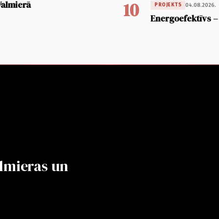
10
Valmierā
04.08.2026.
PROJEKTS
Energoefektīvs –
lmieras un