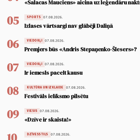
«Salacas Mauciens» aicina uz leģendāru nakt
05
07.08.2026.
SPORTS
Izlases vārtsargi nav glābēji Daliņā
06
07.08.2026.
VIEDOKĻI
Premjers būs «Andris Stepaņenko-Šlesers»?
07
07.08.2026.
VIEDOKĻI
Ir iemesls pacelt kausu
08
07.08.2026.
KULTŪRA UN IZKLAIDE
Festivāls ielīksmo pilsētu
09
07.08.2026.
VIESIS
«Dzīve ir skaista!»
10
07.08.2026.
DZĪVESSTILS