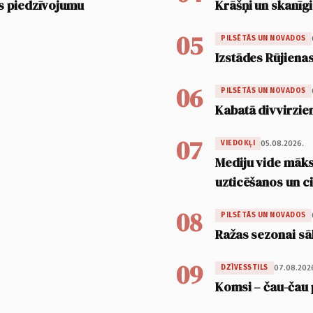
s piedzīvojumu
Krāšņi un skanīgi
05
PILSĒTĀS UN NOVADOS
Izstādes Rūjienas
06
PILSĒTĀS UN NOVADOS
Kabatā divvirzien
07
05.08.2026.
VIEDOKĻI
Mediju vide māksl
uzticēšanos un 
08
PILSĒTĀS UN NOVADOS
Ražas sezonai sā
09
07.08.202
DZĪVESSTILS
Komsi – čau-čau 