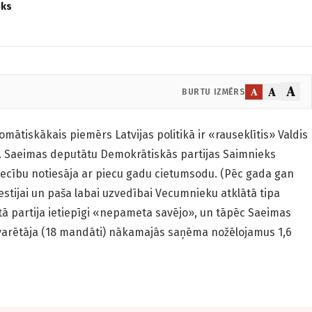
oks
A
A
A
BURTU IZMĒRS
omātiskākais piemērs Latvijas politikā ir «rauseklītis» Valdis
 6. Saeimas deputātu Demokrātiskās partijas Saimnieks
niecību notiesāja ar piecu gadu cietumsodu. (Pēc gada gan
estijai un paša labai uzvedībai Vecumnieku atklātā tipa
tā partija ietiepīgi «nepameta savējo», un tāpēc Saeimas
arētāja (18 mandāti) nākamajās saņēma nožēlojamus 1,6