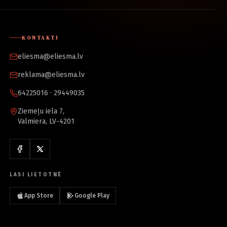
KONTAKTI
eliesma@eliesma.lv
reklama@eliesma.lv
64225016 · 29449035
Ziemeļu iela 7,
Valmiera, LV-4201
LASI LIETOTNĒ
App Store
Google Play