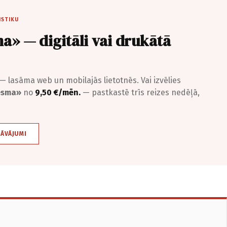
ISTIKU
a» — digitāli vai drukātā
— lasāma web un mobilajās lietotnēs. Vai izvēlies
iesma»
no
9,50 €/mēn.
— pastkastē trīs reizes nedēļā,
DĀVĀJUMI