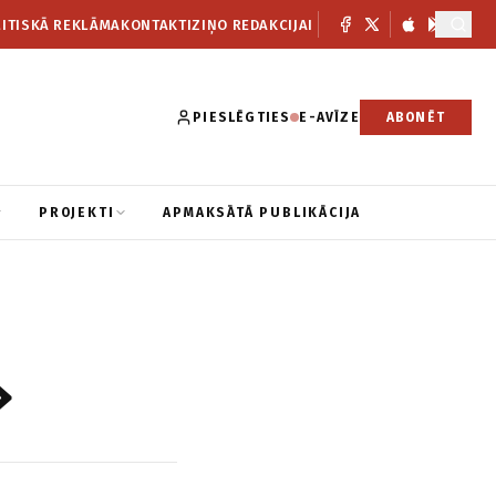
ITISKĀ REKLĀMA
KONTAKTI
ZIŅO REDAKCIJAI
PIESLĒGTIES
E-AVĪZE
ABONĒT
PROJEKTI
APMAKSĀTĀ PUBLIKĀCIJA
»