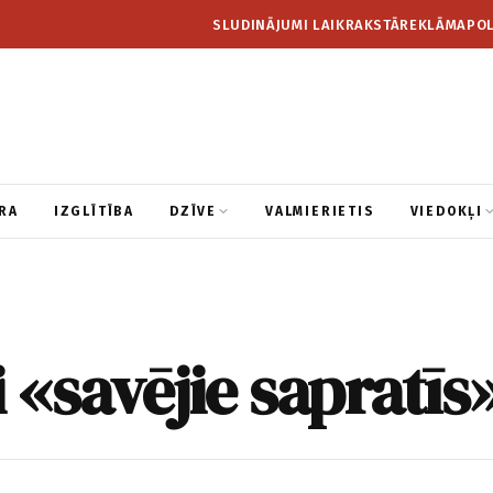
SLUDINĀJUMI LAIKRAKSTĀ
REKLĀMA
POL
RA
IZGLĪTĪBA
DZĪVE
VALMIERIETIS
VIEDOKĻI
 «savējie sapratīs