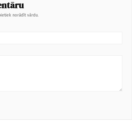
entāru
ietiek norādīt vārdu.