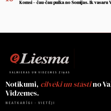
Komsi – čau-čau puika no Somijas. Ik vasaru 
VALMIERAS UN VIDZEMES ZIŅAS
Notikumi,
cilvēki un stāsti
no Va
Vidzemes.
NEATKARĪGI · VIETĒJI