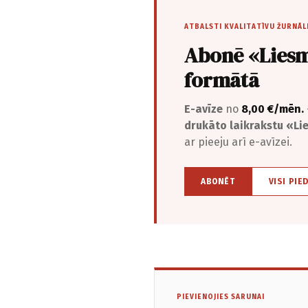
ATBALSTI KVALITATĪVU ŽURNĀL
Abonē «Liesm
formātā
E-avīze
no
8,00 €/mēn.
drukāto laikrakstu «L
ar pieeju arī e-avīzei.
ABONĒT
VISI PIE
PIEVIENOJIES SARUNAI