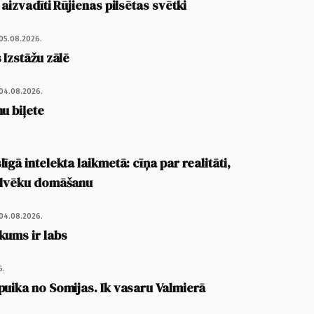
 aizvadīti Rūjienas pilsētas svētki
05.08.2026.
 Izstāžu zālē
04.08.2026.
u biļete
īgā intelekta laikmetā: cīņa par realitāti,
cilvēku domāšanu
04.08.2026.
kums ir labs
6.
puika no Somijas. Ik vasaru Valmierā