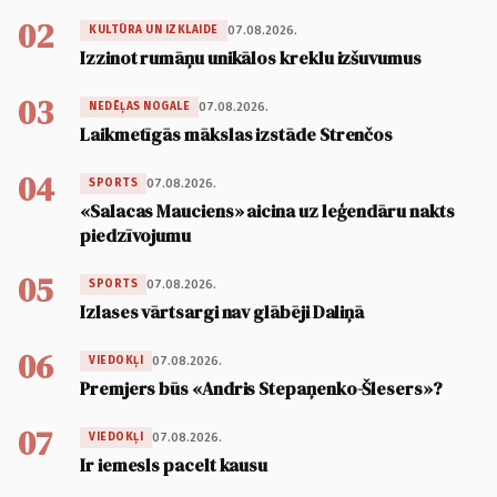
02
07.08.2026.
KULTŪRA UN IZKLAIDE
Izzinot rumāņu unikālos kreklu izšuvumus
03
07.08.2026.
NEDĒĻAS NOGALE
Laikmetīgās mākslas izstāde Strenčos
04
07.08.2026.
SPORTS
«Salacas Mauciens» aicina uz leģendāru nakts
piedzīvojumu
05
07.08.2026.
SPORTS
Izlases vārtsargi nav glābēji Daliņā
06
07.08.2026.
VIEDOKĻI
Premjers būs «Andris Stepaņenko-Šlesers»?
07
07.08.2026.
VIEDOKĻI
Ir iemesls pacelt kausu