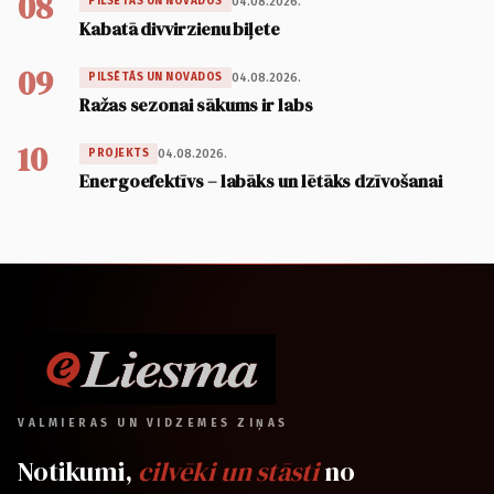
08
04.08.2026.
PILSĒTĀS UN NOVADOS
Kabatā divvirzienu biļete
09
04.08.2026.
PILSĒTĀS UN NOVADOS
Ražas sezonai sākums ir labs
10
04.08.2026.
PROJEKTS
Energoefektīvs – labāks un lētāks dzīvošanai
VALMIERAS UN VIDZEMES ZIŅAS
Notikumi,
cilvēki un stāsti
no