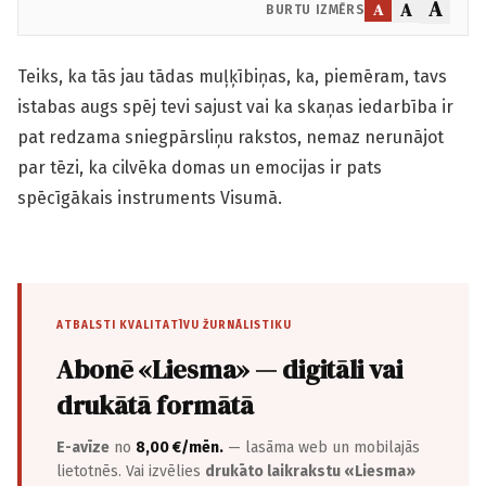
A
A
A
BURTU IZMĒRS
Teiks, ka tās jau tādas muļķībiņas, ka, piemēram, tavs
istabas augs spēj tevi sajust vai ka skaņas iedarbība ir
pat redzama sniegpārsliņu rakstos, nemaz nerunājot
par tēzi, ka cilvēka domas un emocijas ir pats
spēcīgākais instruments Visumā.
ATBALSTI KVALITATĪVU ŽURNĀLISTIKU
Abonē «Liesma» — digitāli vai
drukātā formātā
E-avīze
no
8,00 €/mēn.
— lasāma web un mobilajās
lietotnēs. Vai izvēlies
drukāto laikrakstu «Liesma»