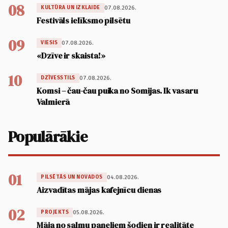
08
07.08.2026.
KULTŪRA UN IZKLAIDE
Festivāls ielīksmo pilsētu
09
07.08.2026.
VIESIS
«Dzīve ir skaista!»
10
07.08.2026.
DZĪVESSTILS
Komsi – čau-čau puika no Somijas. Ik vasaru
Valmierā
Populārākie
01
04.08.2026.
PILSĒTĀS UN NOVADOS
Aizvadītas mājas kafejnīcu dienas
02
05.08.2026.
PROJEKTS
Māja no salmu paneļiem šodien ir realitāte