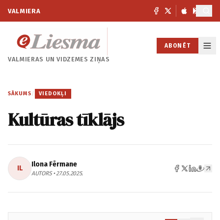
VALMIERA
ABONĒT
VALMIERAS UN
VIDZEMES ZIŅAS
SĀKUMS
/
VIEDOKĻI
Kultūras tīklājs
Ilona Fērmane
IL
AUTORS • 27.05.2025.