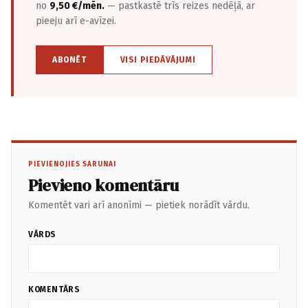
no
9,50 €/mēn.
— pastkastē trīs reizes nedēļā, ar
pieeju arī e-avīzei.
ABONĒT
VISI PIEDĀVĀJUMI
PIEVIENOJIES SARUNAI
Pievieno komentāru
Komentēt vari arī anonīmi — pietiek norādīt vārdu.
VĀRDS
KOMENTĀRS