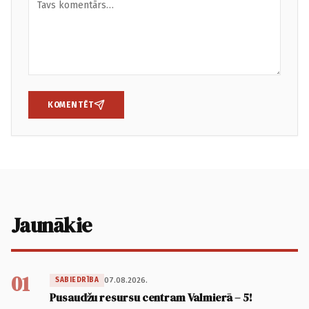
KOMENTĒT
Jaunākie
01
07.08.2026.
SABIEDRĪBA
Pusaudžu resursu centram Valmierā – 5!