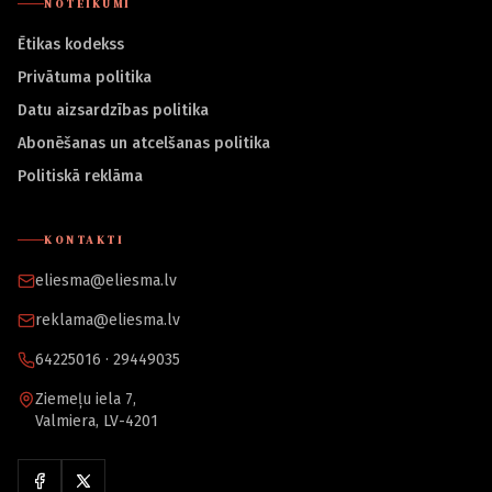
NOTEIKUMI
Ētikas kodekss
Privātuma politika
Datu aizsardzības politika
Abonēšanas un atcelšanas politika
Politiskā reklāma
KONTAKTI
eliesma@eliesma.lv
reklama@eliesma.lv
64225016 · 29449035
Ziemeļu iela 7,
Valmiera, LV-4201