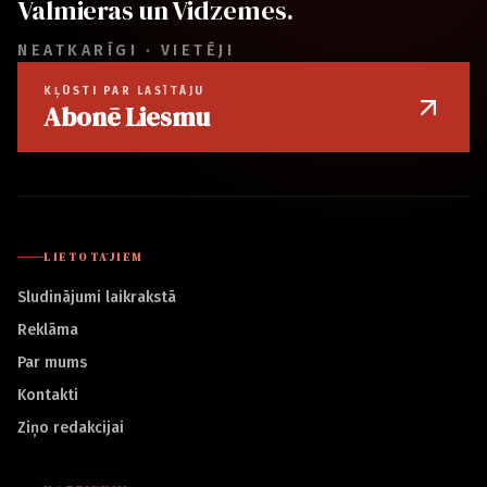
Valmieras un Vidzemes.
NEATKARĪGI · VIETĒJI
KĻŪSTI PAR LASĪTĀJU
Abonē Liesmu
LIETOTĀJIEM
Sludinājumi laikrakstā
Reklāma
Par mums
Kontakti
Ziņo redakcijai