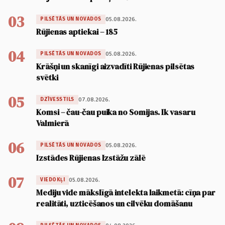
03
05.08.2026.
PILSĒTĀS UN NOVADOS
Rūjienas aptiekai – 185
04
05.08.2026.
PILSĒTĀS UN NOVADOS
Krāšņi un skanīgi aizvadīti Rūjienas pilsētas
svētki
05
07.08.2026.
DZĪVESSTILS
Komsi – čau-čau puika no Somijas. Ik vasaru
Valmierā
06
05.08.2026.
PILSĒTĀS UN NOVADOS
Izstādes Rūjienas Izstāžu zālē
07
05.08.2026.
VIEDOKĻI
Mediju vide mākslīgā intelekta laikmetā: cīņa par
realitāti, uzticēšanos un cilvēku domāšanu