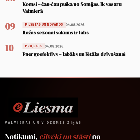
Komsi – čau-čau puika no Somijas. Ik vasaru
Valmierā
09
04.08.2026.
PILSĒTĀS UN NOVADOS
Ražas sezonai sākums ir labs
10
04.08.2026.
PROJEKTS
Energoefektīvs – labāks un lētāks dzīvošanai
VALMIERAS UN VIDZEMES ZIŅAS
Notikumi,
cilvēki un stāsti
no