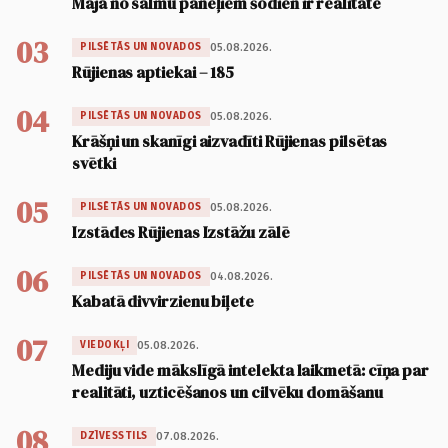
Māja no salmu paneļiem šodien ir realitāte
03
05.08.2026.
PILSĒTĀS UN NOVADOS
Rūjienas aptiekai – 185
04
05.08.2026.
PILSĒTĀS UN NOVADOS
Krāšņi un skanīgi aizvadīti Rūjienas pilsētas
svētki
05
05.08.2026.
PILSĒTĀS UN NOVADOS
Izstādes Rūjienas Izstāžu zālē
06
04.08.2026.
PILSĒTĀS UN NOVADOS
Kabatā divvirzienu biļete
07
05.08.2026.
VIEDOKĻI
Mediju vide mākslīgā intelekta laikmetā: cīņa par
realitāti, uzticēšanos un cilvēku domāšanu
08
07.08.2026.
DZĪVESSTILS