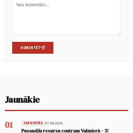
KOMENTĒT
Jaunākie
01
07.08.2026.
SABIEDRĪBA
Pusaudžu resursu centram Valmierā – 5!