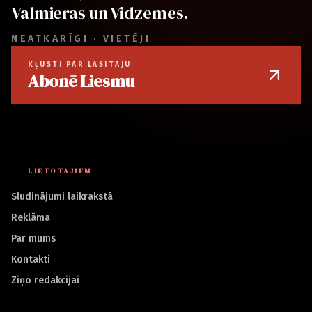
Valmieras un Vidzemes.
NEATKARĪGI · VIETĒJI
KĻŪSTI PAR LASĪTĀJU
Abonē Liesmu
LIETOTĀJIEM
Sludinājumi laikrakstā
Reklāma
Par mums
Kontakti
Ziņo redakcijai