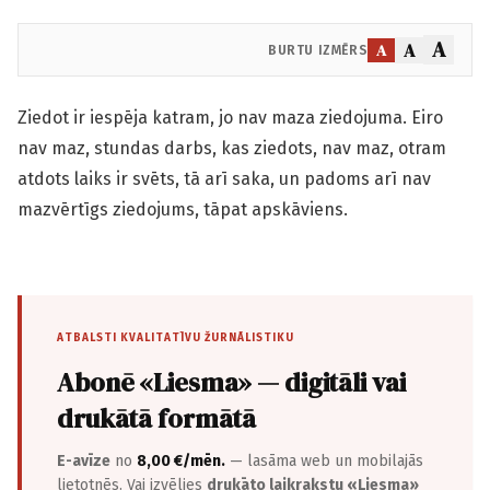
A
A
A
BURTU IZMĒRS
Ziedot ir iespēja katram, jo nav maza ziedojuma. Eiro
nav maz, stundas darbs, kas ziedots, nav maz, otram
atdots laiks ir svēts, tā arī saka, un padoms arī nav
mazvērtīgs ziedojums, tāpat apskāviens.
ATBALSTI KVALITATĪVU ŽURNĀLISTIKU
Abonē «Liesma» — digitāli vai
drukātā formātā
E-avīze
no
8,00 €/mēn.
— lasāma web un mobilajās
lietotnēs. Vai izvēlies
drukāto laikrakstu «Liesma»