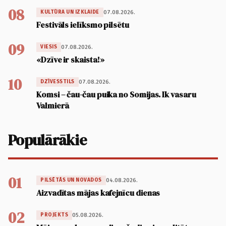
08
07.08.2026.
KULTŪRA UN IZKLAIDE
Festivāls ielīksmo pilsētu
09
07.08.2026.
VIESIS
«Dzīve ir skaista!»
10
07.08.2026.
DZĪVESSTILS
Komsi – čau-čau puika no Somijas. Ik vasaru
Valmierā
Populārākie
01
04.08.2026.
PILSĒTĀS UN NOVADOS
Aizvadītas mājas kafejnīcu dienas
02
05.08.2026.
PROJEKTS