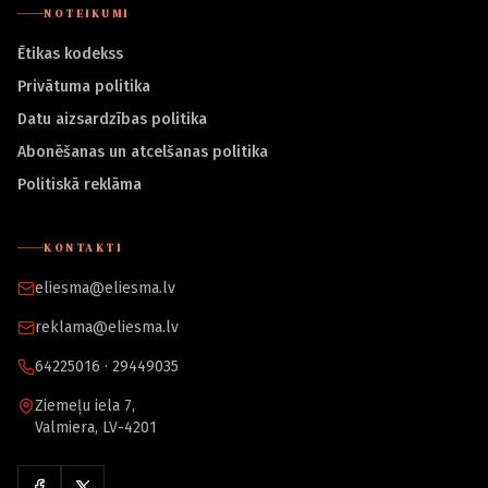
NOTEIKUMI
Ētikas kodekss
Privātuma politika
Datu aizsardzības politika
Abonēšanas un atcelšanas politika
Politiskā reklāma
KONTAKTI
eliesma@eliesma.lv
reklama@eliesma.lv
64225016 · 29449035
Ziemeļu iela 7,
Valmiera, LV-4201