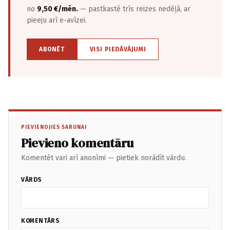
no
9,50 €/mēn.
— pastkastē trīs reizes nedēļā, ar
pieeju arī e-avīzei.
ABONĒT
VISI PIEDĀVĀJUMI
PIEVIENOJIES SARUNAI
Pievieno komentāru
Komentēt vari arī anonīmi — pietiek norādīt vārdu.
VĀRDS
KOMENTĀRS