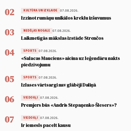
02
07.08.2026.
KULTŪRA UN IZKLAIDE
Izzinot rumāņu unikālos kreklu izšuvumus
03
07.08.2026.
NEDĒĻAS NOGALE
Laikmetīgās mākslas izstāde Strenčos
04
07.08.2026.
SPORTS
«Salacas Mauciens» aicina uz leģendāru nakts
piedzīvojumu
05
07.08.2026.
SPORTS
Izlases vārtsargi nav glābēji Daliņā
06
07.08.2026.
VIEDOKĻI
Premjers būs «Andris Stepaņenko-Šlesers»?
07
07.08.2026.
VIEDOKĻI
Ir iemesls pacelt kausu