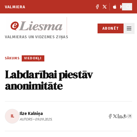
VALMIERA
ABONĒT
VALMIERAS UN
VIDZEMES ZIŅAS
SĀKUMS
/
VIEDOKĻI
Labdarībai piestāv
anonimitāte
Ilze Kalniņa
IL
AUTORS • 09.09.2025.