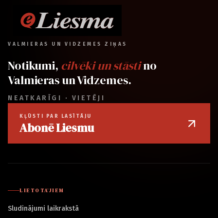
VALMIERAS UN VIDZEMES ZIŅAS
Notikumi,
cilvēki un stāsti
no
Valmieras un Vidzemes.
NEATKARĪGI · VIETĒJI
KĻŪSTI PAR LASĪTĀJU
Abonē Liesmu
LIETOTĀJIEM
Sludinājumi laikrakstā