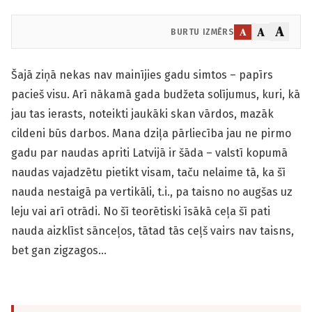
A
A
A
BURTU IZMĒRS
Šajā ziņā nekas nav mainījies gadu simtos – papīrs
pacieš visu. Arī nākamā gada budžeta solījumus, kuri, kā
jau tas ierasts, noteikti jaukāki skan vārdos, mazāk
cildeni būs darbos. Mana dziļa pārliecība jau ne pirmo
gadu par naudas apriti Latvijā ir šāda – valstī kopumā
naudas vajadzētu pietikt visam, taču nelaime tā, ka šī
nauda nestaigā pa vertikāli, t.i., pa taisno no augšas uz
leju vai arī otrādi. No šī teorētiski īsākā ceļa šī pati
nauda aizklīst sānceļos, tātad tās ceļš vairs nav taisns,
bet gan zigzagos…