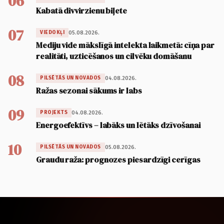
06
Kabatā divvirzienu biļete
07
05.08.2026.
VIEDOKĻI
Mediju vide mākslīgā intelekta laikmetā: cīņa par
realitāti, uzticēšanos un cilvēku domāšanu
08
04.08.2026.
PILSĒTĀS UN NOVADOS
Ražas sezonai sākums ir labs
09
04.08.2026.
PROJEKTS
Energoefektīvs – labāks un lētāks dzīvošanai
10
05.08.2026.
PILSĒTĀS UN NOVADOS
Graudu raža: prognozes piesardzīgi cerīgas