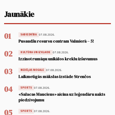
Jaunākie
01
07.08.2026.
SABIEDRĪBA
Pusaudžu resursu centram Valmierā – 5!
02
07.08.2026.
KULTŪRA UN IZKLAIDE
Izzinot rumāņu unikālos kreklu izšuvumus
03
07.08.2026.
NEDĒĻAS NOGALE
Laikmetīgās mākslas izstāde Strenčos
04
07.08.2026.
SPORTS
«Salacas Mauciens» aicina uz leģendāru nakts
piedzīvojumu
05
07.08.2026.
SPORTS