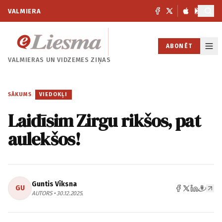
VALMIERA
ABONĒT
VALMIERAS UN
VIDZEMES ZIŅAS
SĀKUMS
/
VIEDOKĻI
Laidīsim Zirgu rikšos, pat
aulekšos!
Guntis Vīksna
GU
AUTORS • 30.12.2025.