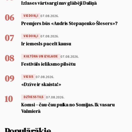
Izlases vārtsargi nav glābēji Daliņā
06
07.08.2026.
VIEDOKĻI
Premjers būs «Andris Stepaņenko-Šlesers»?
07
07.08.2026.
VIEDOKĻI
Ir iemesls pacelt kausu
08
07.08.2026.
KULTŪRA UN IZKLAIDE
Festivāls ielīksmo pilsētu
09
07.08.2026.
VIESIS
«Dzīve ir skaista!»
10
07.08.2026.
DZĪVESSTILS
Komsi – čau-čau puika no Somijas. Ik vasaru
Valmierā
Populārākie