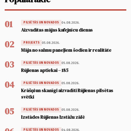
01
04.08.2026.
PILSĒTĀS UN NOVADOS
Aizvadītas mājas kafejnīcu dienas
02
05.08.2026.
PROJEKTS
Māja no salmu paneļiem šodien ir realitāte
03
05.08.2026.
PILSĒTĀS UN NOVADOS
Rūjienas aptiekai – 185
04
05.08.2026.
PILSĒTĀS UN NOVADOS
Krāšņi un skanīgi aizvadīti Rūjienas pilsētas
svētki
05
05.08.2026.
PILSĒTĀS UN NOVADOS
Izstādes Rūjienas Izstāžu zālē
04.08.2026.
PILSĒTĀS UN NOVADOS