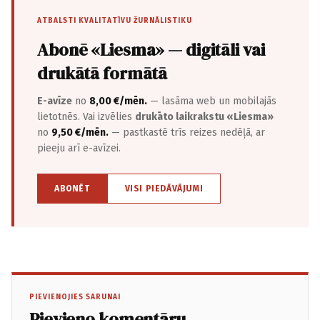
ATBALSTI KVALITATĪVU ŽURNĀLISTIKU
Abonē «Liesma» — digitāli vai
drukātā formātā
E-avīze
no
8,00 €/mēn.
— lasāma web un mobilajās
lietotnēs. Vai izvēlies
drukāto laikrakstu «Liesma»
no
9,50 €/mēn.
— pastkastē trīs reizes nedēļā, ar
pieeju arī e-avīzei.
ABONĒT
VISI PIEDĀVĀJUMI
PIEVIENOJIES SARUNAI
Pievieno komentāru