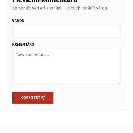
Komentēt vari arī anonīmi — pietiek norādīt vārdu.
VĀRDS
KOMENTĀRS
KOMENTĒT