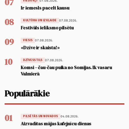
07
07.08.2026.
VIEDOKĻI
Ir iemesls pacelt kausu
08
07.08.2026.
KULTŪRA UN IZKLAIDE
Festivāls ielīksmo pilsētu
09
07.08.2026.
VIESIS
«Dzīve ir skaista!»
10
07.08.2026.
DZĪVESSTILS
Komsi – čau-čau puika no Somijas. Ik vasaru
Valmierā
Populārākie
01
04.08.2026.
PILSĒTĀS UN NOVADOS
Aizvadītas mājas kafejnīcu dienas