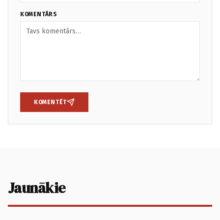
KOMENTĀRS
KOMENTĒT
Jaunākie