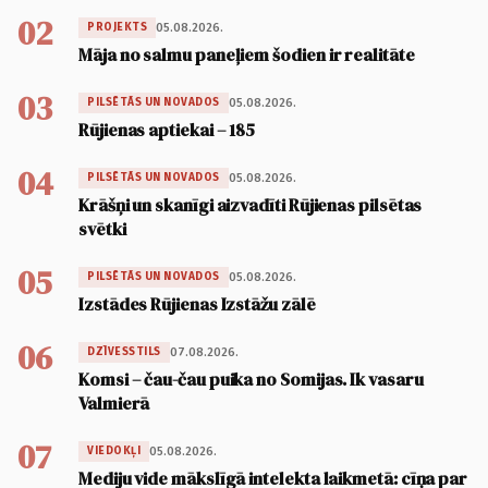
02
05.08.2026.
PROJEKTS
Māja no salmu paneļiem šodien ir realitāte
03
05.08.2026.
PILSĒTĀS UN NOVADOS
Rūjienas aptiekai – 185
04
05.08.2026.
PILSĒTĀS UN NOVADOS
Krāšņi un skanīgi aizvadīti Rūjienas pilsētas
svētki
05
05.08.2026.
PILSĒTĀS UN NOVADOS
Izstādes Rūjienas Izstāžu zālē
06
07.08.2026.
DZĪVESSTILS
Komsi – čau-čau puika no Somijas. Ik vasaru
Valmierā
07
05.08.2026.
VIEDOKĻI
Mediju vide mākslīgā intelekta laikmetā: cīņa par