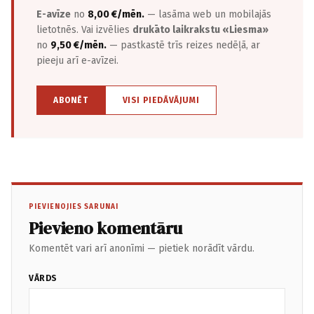
E-avīze
no
8,00 €/mēn.
— lasāma web un mobilajās
lietotnēs. Vai izvēlies
drukāto laikrakstu «Liesma»
no
9,50 €/mēn.
— pastkastē trīs reizes nedēļā, ar
pieeju arī e-avīzei.
ABONĒT
VISI PIEDĀVĀJUMI
PIEVIENOJIES SARUNAI
Pievieno komentāru
Komentēt vari arī anonīmi — pietiek norādīt vārdu.
VĀRDS