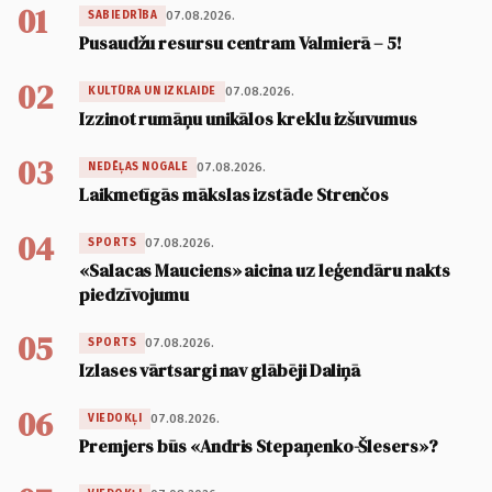
01
07.08.2026.
SABIEDRĪBA
Pusaudžu resursu centram Valmierā – 5!
02
07.08.2026.
KULTŪRA UN IZKLAIDE
Izzinot rumāņu unikālos kreklu izšuvumus
03
07.08.2026.
NEDĒĻAS NOGALE
Laikmetīgās mākslas izstāde Strenčos
04
07.08.2026.
SPORTS
«Salacas Mauciens» aicina uz leģendāru nakts
piedzīvojumu
05
07.08.2026.
SPORTS
Izlases vārtsargi nav glābēji Daliņā
06
07.08.2026.
VIEDOKĻI
Premjers būs «Andris Stepaņenko-Šlesers»?