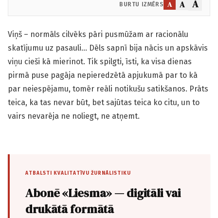
A
A
A
BURTU IZMĒRS
Viņš – normāls cilvēks pāri pusmūžam ar racionālu
skatījumu uz pasauli… Dēls sapnī bija nācis un apskāvis
viņu cieši kā mierinot. Tik spilgti, īsti, ka visa dienas
pirmā puse pagāja nepieredzētā apjukumā par to kā
par neiespējamu, tomēr reāli notikušu satikšanos. Prāts
teica, ka tas nevar būt, bet sajūtas teica ko citu, un to
vairs nevarēja ne noliegt, ne atņemt.
ATBALSTI KVALITATĪVU ŽURNĀLISTIKU
Abonē «Liesma» — digitāli vai
drukātā formātā