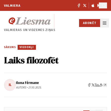
VALMIERA
ABONĒT
VALMIERAS UN
VIDZEMES ZIŅAS
SĀKUMS
/
VIEDOKĻI
Laiks filozofēt
Ilona Fērmane
IL
AUTORS • 21.10.2025.