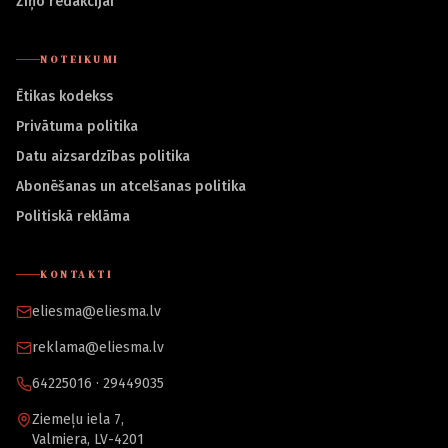
Ziņo redakcijai
NOTEIKUMI
Ētikas kodekss
Privātuma politika
Datu aizsardzības politika
Abonēšanas un atcelšanas politika
Politiskā reklāma
KONTAKTI
eliesma@eliesma.lv
reklama@eliesma.lv
64225016 · 29449035
Ziemeļu iela 7,
Valmiera, LV-4201