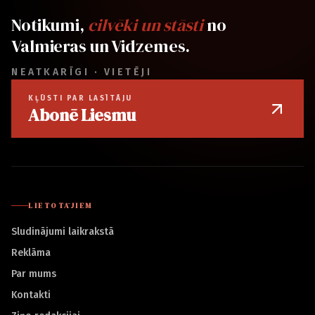
Notikumi,
cilvēki un stāsti
no
Valmieras un Vidzemes.
NEATKARĪGI · VIETĒJI
KĻŪSTI PAR LASĪTĀJU
Abonē Liesmu
LIETOTĀJIEM
Sludinājumi laikrakstā
Reklāma
Par mums
Kontakti