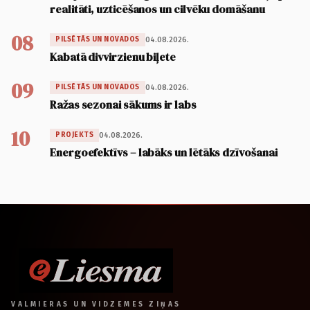
realitāti, uzticēšanos un cilvēku domāšanu
08
04.08.2026.
PILSĒTĀS UN NOVADOS
Kabatā divvirzienu biļete
09
04.08.2026.
PILSĒTĀS UN NOVADOS
Ražas sezonai sākums ir labs
10
04.08.2026.
PROJEKTS
Energoefektīvs – labāks un lētāks dzīvošanai
VALMIERAS UN VIDZEMES ZIŅAS