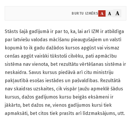
A
A
A
BURTU IZMĒRS
Stāsts šajā gadījumā ir par to, ka, lai arī IZM ir atbildīga
par latviešu valodas mācīšanu pieaugušajiem un valstī
kopumā to ik gadu dažādos kursos apgūst vai vismaz
cenšas apgūt vairāki tūkstoši cilvēku, pati apmācību
sistēma nav vienota, bet rezultātu vērtēšanas sistēma ir
neskaidra. Savus kursus piedāvā arī citu ministriju
pakļautībā esošas iestādes un pašvaldības. Rezultātā
nav skaidras uzskaites, cik vispār ļaužu apmeklē šādus
kursus, dažos gadījumos kursu beigās eksāmeni ir
jākārto, bet dažos ne, vienos gadījumos kursi tiek
apmaksāti, bet citos tiek prasīts arī līdzmaksājums, utt.