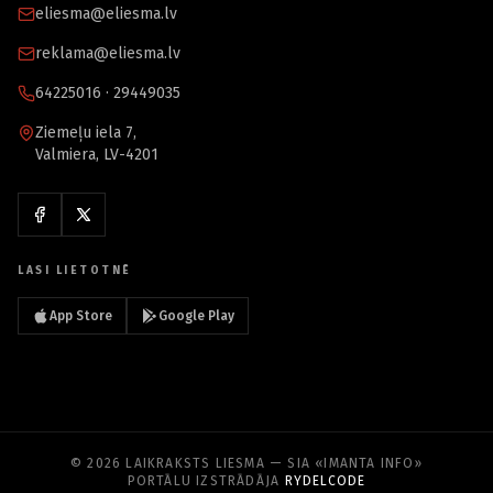
eliesma@eliesma.lv
reklama@eliesma.lv
64225016 · 29449035
Ziemeļu iela 7,
Valmiera, LV-4201
LASI LIETOTNĒ
App Store
Google Play
© 2026 LAIKRAKSTS LIESMA — SIA «IMANTA INFO»
PORTĀLU IZSTRĀDĀJA
RYDELCODE