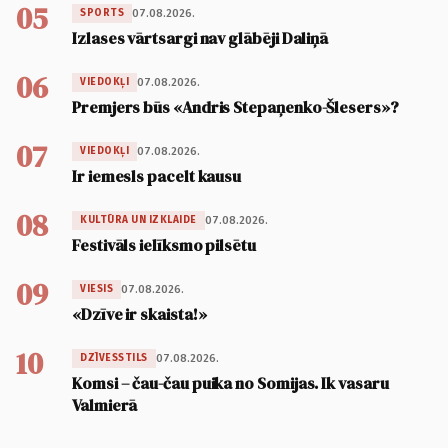
05
07.08.2026.
SPORTS
Izlases vārtsargi nav glābēji Daliņā
06
07.08.2026.
VIEDOKĻI
Premjers būs «Andris Stepaņenko-Šlesers»?
07
07.08.2026.
VIEDOKĻI
Ir iemesls pacelt kausu
08
07.08.2026.
KULTŪRA UN IZKLAIDE
Festivāls ielīksmo pilsētu
09
07.08.2026.
VIESIS
«Dzīve ir skaista!»
10
07.08.2026.
DZĪVESSTILS
Komsi – čau-čau puika no Somijas. Ik vasaru
Valmierā