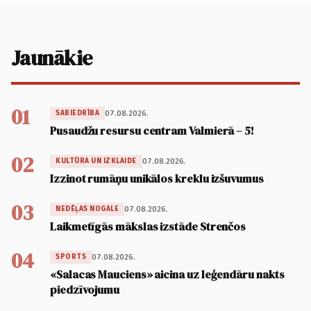
Jaunākie
01
07.08.2026.
SABIEDRĪBA
Pusaudžu resursu centram Valmierā – 5!
02
07.08.2026.
KULTŪRA UN IZKLAIDE
Izzinot rumāņu unikālos kreklu izšuvumus
03
07.08.2026.
NEDĒĻAS NOGALE
Laikmetīgās mākslas izstāde Strenčos
04
07.08.2026.
SPORTS
«Salacas Mauciens» aicina uz leģendāru nakts
piedzīvojumu