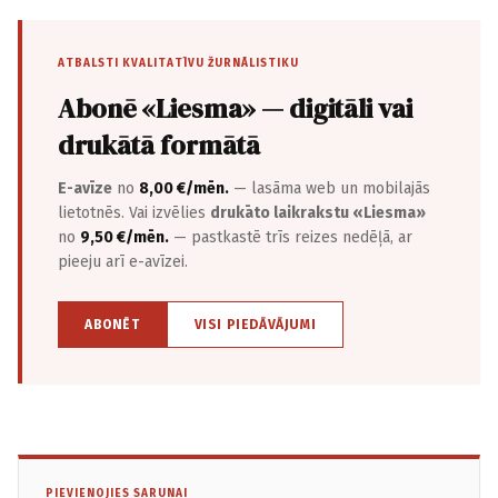
ATBALSTI KVALITATĪVU ŽURNĀLISTIKU
Abonē «Liesma» — digitāli vai
drukātā formātā
E-avīze
no
8,00 €/mēn.
— lasāma web un mobilajās
lietotnēs. Vai izvēlies
drukāto laikrakstu «Liesma»
no
9,50 €/mēn.
— pastkastē trīs reizes nedēļā, ar
pieeju arī e-avīzei.
ABONĒT
VISI PIEDĀVĀJUMI
PIEVIENOJIES SARUNAI