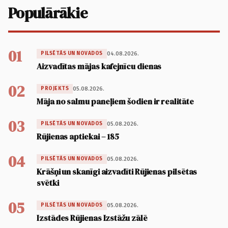
Populārākie
01
04.08.2026.
PILSĒTĀS UN NOVADOS
Aizvadītas mājas kafejnīcu dienas
02
05.08.2026.
PROJEKTS
Māja no salmu paneļiem šodien ir realitāte
03
05.08.2026.
PILSĒTĀS UN NOVADOS
Rūjienas aptiekai – 185
04
05.08.2026.
PILSĒTĀS UN NOVADOS
Krāšņi un skanīgi aizvadīti Rūjienas pilsētas
svētki
05
05.08.2026.
PILSĒTĀS UN NOVADOS
Izstādes Rūjienas Izstāžu zālē