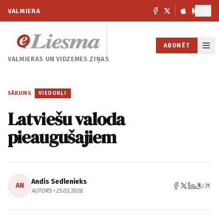
VALMIERA
ABONĒT
VALMIERAS UN
VIDZEMES ZIŅAS
SĀKUMS
/
VIEDOKĻI
Latviešu valoda
pieaugušajiem
Andis Sedlenieks
AN
AUTORS • 25.03.2026.