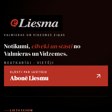
VALMIERAS UN VIDZEMES ZIŅAS
Notikumi,
cilvēki un stāsti
no
Valmieras un Vidzemes.
NEATKARĪGI · VIETĒJI
KĻŪSTI PAR LASĪTĀJU
Abonē Liesmu
LIETOTĀJIEM