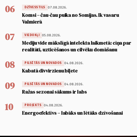
06
07.08.2026.
DZĪVESSTILS
Komsi – čau-čau puika no Somijas. Ik vasaru
Valmierā
07
05.08.2026.
VIEDOKĻI
Mediju vide mākslīgā intelekta laikmetā: cīņa par
realitāti, uzticēšanos un cilvēku domāšanu
08
04.08.2026.
PILSĒTĀS UN NOVADOS
Kabatā divvirzienu biļete
09
04.08.2026.
PILSĒTĀS UN NOVADOS
Ražas sezonai sākums ir labs
10
04.08.2026.
PROJEKTS
Energoefektīvs – labāks un lētāks dzīvošanai