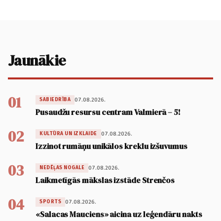
Jaunākie
01
07.08.2026.
SABIEDRĪBA
Pusaudžu resursu centram Valmierā – 5!
02
07.08.2026.
KULTŪRA UN IZKLAIDE
Izzinot rumāņu unikālos kreklu izšuvumus
03
07.08.2026.
NEDĒĻAS NOGALE
Laikmetīgās mākslas izstāde Strenčos
04
07.08.2026.
SPORTS
«Salacas Mauciens» aicina uz leģendāru nakts