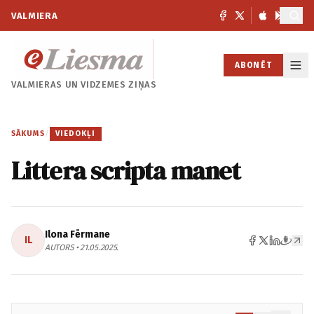
VALMIERA
ABONĒT
VALMIERAS UN
VIDZEMES ZIŅAS
SĀKUMS
/
VIEDOKĻI
Littera scripta manet
Ilona Fērmane
IL
AUTORS • 21.05.2025.