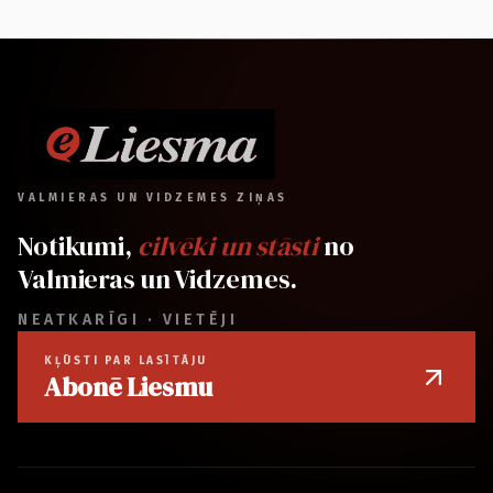
VALMIERAS UN VIDZEMES ZIŅAS
Notikumi,
cilvēki un stāsti
no
Valmieras un Vidzemes.
NEATKARĪGI · VIETĒJI
KĻŪSTI PAR LASĪTĀJU
Abonē Liesmu