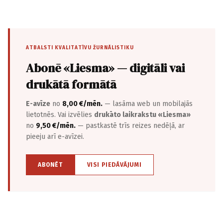
ATBALSTI KVALITATĪVU ŽURNĀLISTIKU
Abonē «Liesma» — digitāli vai
drukātā formātā
E-avīze
no
8,00 €/mēn.
— lasāma web un mobilajās
lietotnēs. Vai izvēlies
drukāto laikrakstu «Liesma»
no
9,50 €/mēn.
— pastkastē trīs reizes nedēļā, ar
pieeju arī e-avīzei.
ABONĒT
VISI PIEDĀVĀJUMI