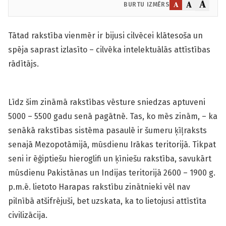
A
A
A
BURTU IZMĒRS
Tātad rakstība vienmēr ir bijusi cilvēcei klātesoša un
spēja saprast izlasīto – cilvēka intelektuālās attīstības
rādītājs.
Līdz šim zināmā rakstības vēsture sniedzas aptuveni
5000 – 5500 gadu senā pagātnē. Tas, ko mēs zinām, – ka
senākā rakstības sistēma pasaulē ir šumeru ķīļraksts
senajā Mezopotāmijā, mūsdienu Irākas teritorijā. Tikpat
seni ir ēģiptiešu hieroglifi un ķīniešu rakstība, savukārt
mūsdienu Pakistānas un Indijas teritorijā 2600 – 1900 g.
p.m.ē. lietoto Harapas rakstību zinātnieki vēl nav
pilnībā atšifrējuši, bet uzskata, ka to lietojusi attīstīta
civilizācija.