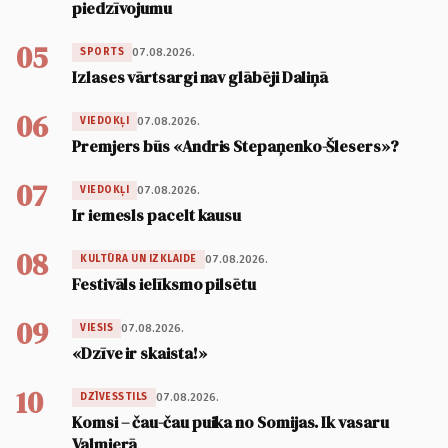
piedzīvojumu
05
07.08.2026.
SPORTS
Izlases vārtsargi nav glābēji Daliņā
06
07.08.2026.
VIEDOKĻI
Premjers būs «Andris Stepaņenko-Šlesers»?
07
07.08.2026.
VIEDOKĻI
Ir iemesls pacelt kausu
08
07.08.2026.
KULTŪRA UN IZKLAIDE
Festivāls ielīksmo pilsētu
09
07.08.2026.
VIESIS
«Dzīve ir skaista!»
10
07.08.2026.
DZĪVESSTILS
Komsi – čau-čau puika no Somijas. Ik vasaru
Valmierā