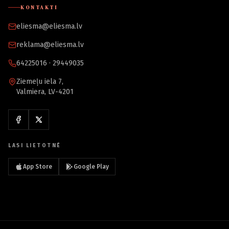
KONTAKTI
eliesma@eliesma.lv
reklama@eliesma.lv
64225016 · 29449035
Ziemeļu iela 7,
Valmiera, LV-4201
LASI LIETOTNĒ
App Store
Google Play