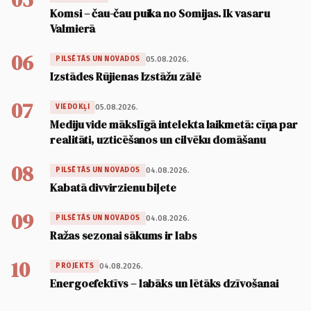
Komsi – čau-čau puika no Somijas. Ik vasaru
Valmierā
06
05.08.2026.
PILSĒTĀS UN NOVADOS
Izstādes Rūjienas Izstāžu zālē
07
05.08.2026.
VIEDOKĻI
Mediju vide mākslīgā intelekta laikmetā: cīņa par
realitāti, uzticēšanos un cilvēku domāšanu
08
04.08.2026.
PILSĒTĀS UN NOVADOS
Kabatā divvirzienu biļete
09
04.08.2026.
PILSĒTĀS UN NOVADOS
Ražas sezonai sākums ir labs
10
04.08.2026.
PROJEKTS
Energoefektīvs – labāks un lētāks dzīvošanai