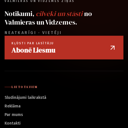
VALMIERAS UN VIDZEMES ZIŅAS
Notikumi,
cilvēki un stāsti
no
Valmieras un Vidzemes.
NEATKARĪGI · VIETĒJI
KĻŪSTI PAR LASĪTĀJU
Abonē Liesmu
LIETOTĀJIEM
Sludinājumi laikrakstā
Reklāma
Par mums
Kontakti