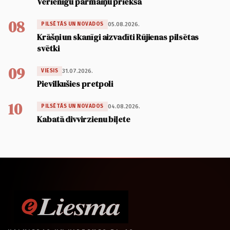
Vērienīgu pārmaiņu priekšā
08
05.08.2026.
PILSĒTĀS UN NOVADOS
Krāšņi un skanīgi aizvadīti Rūjienas pilsētas
svētki
09
31.07.2026.
VIESIS
Pievilkušies pretpoli
10
04.08.2026.
PILSĒTĀS UN NOVADOS
Kabatā divvirzienu biļete