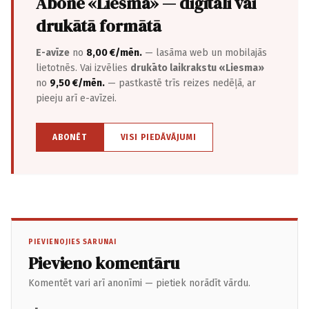
Abonē «Liesma» — digitāli vai
drukātā formātā
E-avīze
no
8,00 €/mēn.
— lasāma web un mobilajās
lietotnēs. Vai izvēlies
drukāto laikrakstu «Liesma»
no
9,50 €/mēn.
— pastkastē trīs reizes nedēļā, ar
pieeju arī e-avīzei.
ABONĒT
VISI PIEDĀVĀJUMI
PIEVIENOJIES SARUNAI
Pievieno komentāru
Komentēt vari arī anonīmi — pietiek norādīt vārdu.