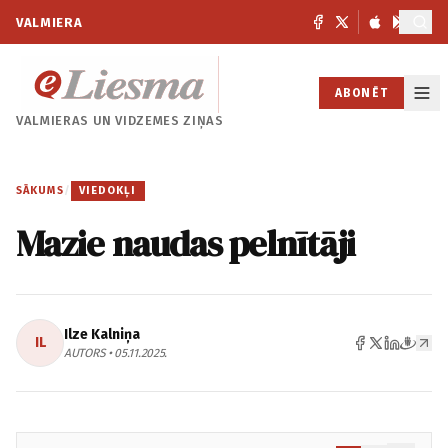
VALMIERA
ABONĒT
VALMIERAS UN
VIDZEMES ZIŅAS
SĀKUMS
/
VIEDOKĻI
Mazie naudas pelnītāji
Ilze Kalniņa
IL
AUTORS • 05.11.2025.