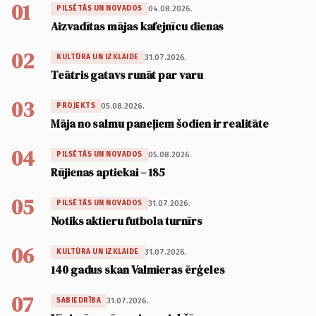
01
04.08.2026.
PILSĒTĀS UN NOVADOS
Aizvadītas mājas kafejnīcu dienas
02
31.07.2026.
KULTŪRA UN IZKLAIDE
Teātris gatavs runāt par varu
03
05.08.2026.
PROJEKTS
Māja no salmu paneļiem šodien ir realitāte
04
05.08.2026.
PILSĒTĀS UN NOVADOS
Rūjienas aptiekai – 185
05
31.07.2026.
PILSĒTĀS UN NOVADOS
Notiks aktieru futbola turnīrs
06
31.07.2026.
KULTŪRA UN IZKLAIDE
140 gadus skan Valmieras ērģeles
07
31.07.2026.
SABIEDRĪBA