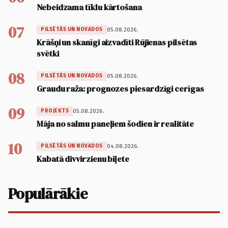
Nebeidzama tīklu kārtošana
07
05.08.2026.
PILSĒTĀS UN NOVADOS
Krāšņi un skanīgi aizvadīti Rūjienas pilsētas
svētki
08
05.08.2026.
PILSĒTĀS UN NOVADOS
Graudu raža: prognozes piesardzīgi cerīgas
09
05.08.2026.
PROJEKTS
Māja no salmu paneļiem šodien ir realitāte
10
04.08.2026.
PILSĒTĀS UN NOVADOS
Kabatā divvirzienu biļete
Populārākie