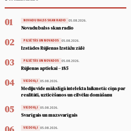
01
05.08.2026.
NOVADU BALSS SKAN RADIO
Novadu balss skan radio
02
05.08.2026.
PILSĒTĀS UN NOVADOS
Izstādes Rūjienas Izstāžu zālē
03
05.08.2026.
PILSĒTĀS UN NOVADOS
Rūjienas aptiekai – 185
04
05.08.2026.
VIEDOKĻI
Mediju vide mākslīgā intelekta laikmetā: cīņa par
realitāti, uzticēšanos un cilvēku domāšanu
05
05.08.2026.
VIEDOKĻI
Svarīgais un mazsvarīgais
06
05.08.2026.
VIEDOKĻI