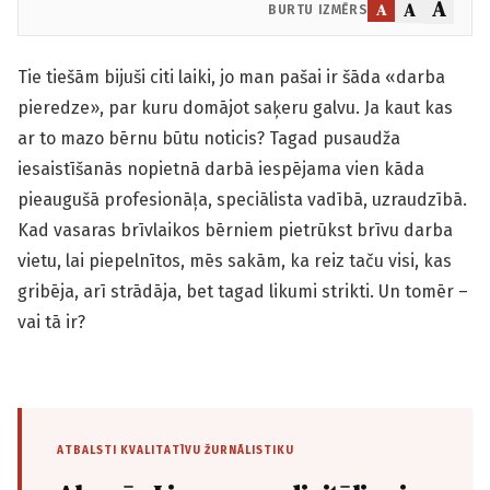
A
A
A
BURTU IZMĒRS
Tie tiešām bijuši citi laiki, jo man pašai ir šāda «darba
pieredze», par kuru domājot saķeru galvu. Ja kaut kas
ar to mazo bērnu būtu noticis? Tagad pusaudža
iesaistīšanās nopietnā darbā iespējama vien kāda
pieaugušā profesionāļa, speciālista vadībā, uzraudzībā.
Kad vasaras brīvlaikos bērniem pietrūkst brīvu darba
vietu, lai piepelnītos, mēs sakām, ka reiz taču visi, kas
gribēja, arī strādāja, bet tagad likumi strikti. Un tomēr –
vai tā ir?
ATBALSTI KVALITATĪVU ŽURNĀLISTIKU