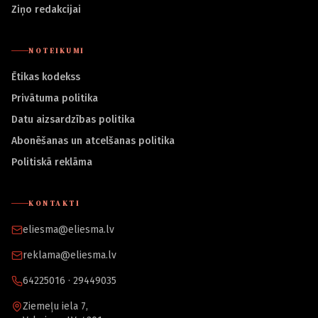
Ziņo redakcijai
NOTEIKUMI
Ētikas kodekss
Privātuma politika
Datu aizsardzības politika
Abonēšanas un atcelšanas politika
Politiskā reklāma
KONTAKTI
eliesma@eliesma.lv
reklama@eliesma.lv
64225016 · 29449035
Ziemeļu iela 7,