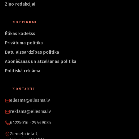
Ziņo redakcijai
NOTEIKUMI
Ētikas kodekss
Privātuma politika
Datu aizsardzības politika
Abonēšanas un atcelšanas politika
Politiskā reklāma
KONTAKTI
eliesma@eliesma.lv
reklama@eliesma.lv
64225016 · 29449035
Ziemeļu iela 7,