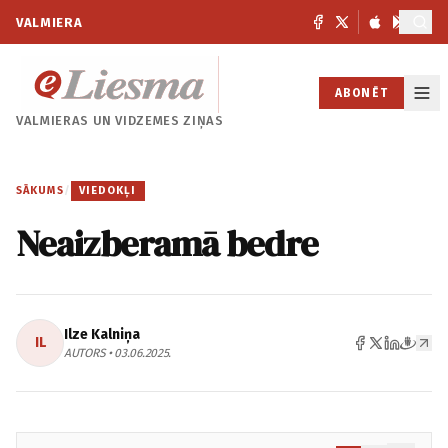
VALMIERA
ABONĒT
VALMIERAS UN
VIDZEMES ZIŅAS
SĀKUMS
/
VIEDOKĻI
Neaizberamā bedre
Ilze Kalniņa
IL
AUTORS • 03.06.2025.