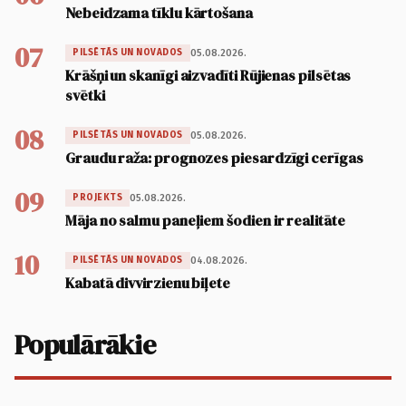
Nebeidzama tīklu kārtošana
07
05.08.2026.
PILSĒTĀS UN NOVADOS
Krāšņi un skanīgi aizvadīti Rūjienas pilsētas
svētki
08
05.08.2026.
PILSĒTĀS UN NOVADOS
Graudu raža: prognozes piesardzīgi cerīgas
09
05.08.2026.
PROJEKTS
Māja no salmu paneļiem šodien ir realitāte
10
04.08.2026.
PILSĒTĀS UN NOVADOS
Kabatā divvirzienu biļete
Populārākie