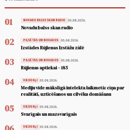
01
05.08.2026.
NOVADU BALSS SKAN RADIO
Novadu balss skan radio
02
05.08.2026.
PILSĒTĀS UN NOVADOS
Izstādes Rūjienas Izstāžu zālē
03
05.08.2026.
PILSĒTĀS UN NOVADOS
Rūjienas aptiekai – 185
04
05.08.2026.
VIEDOKĻI
Mediju vide mākslīgā intelekta laikmetā: cīņa par
realitāti, uzticēšanos un cilvēku domāšanu
05
05.08.2026.
VIEDOKĻI
Svarīgais un mazsvarīgais
06
05.08.2026.
VIEDOKĻI