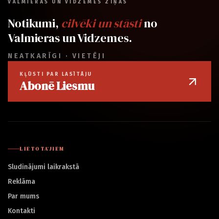
VALMIERAS UN VIDZEMES ZIŅAS
Notikumi,
cilvēki un stāsti
no
Valmieras un Vidzemes.
NEATKARĪGI · VIETĒJI
KĻŪSTI PAR LASĪTĀJU
Abonē Liesmu
LIETOTĀJIEM
Sludinājumi laikrakstā
Reklāma
Par mums
Kontakti