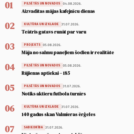
01
04.08.2026.
PILSĒTĀS UN NOVADOS
Aizvadītas mājas kafejnīcu dienas
02
31.07.2026.
KULTŪRA UN IZKLAIDE
Teātris gatavs runāt par varu
03
05.08.2026.
PROJEKTS
Māja no salmu paneļiem šodien ir realitāte
04
05.08.2026.
PILSĒTĀS UN NOVADOS
Rūjienas aptiekai – 185
05
31.07.2026.
PILSĒTĀS UN NOVADOS
Notiks aktieru futbola turnīrs
06
31.07.2026.
KULTŪRA UN IZKLAIDE
140 gadus skan Valmieras ērģeles
07
31.07.2026.
SABIEDRĪBA