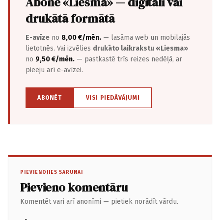
Abonē «Liesma» — digitāli vai
drukātā formātā
E-avīze
no
8,00 €/mēn.
— lasāma web un mobilajās
lietotnēs. Vai izvēlies
drukāto laikrakstu «Liesma»
no
9,50 €/mēn.
— pastkastē trīs reizes nedēļā, ar
pieeju arī e-avīzei.
ABONĒT
VISI PIEDĀVĀJUMI
PIEVIENOJIES SARUNAI
Pievieno komentāru
Komentēt vari arī anonīmi — pietiek norādīt vārdu.