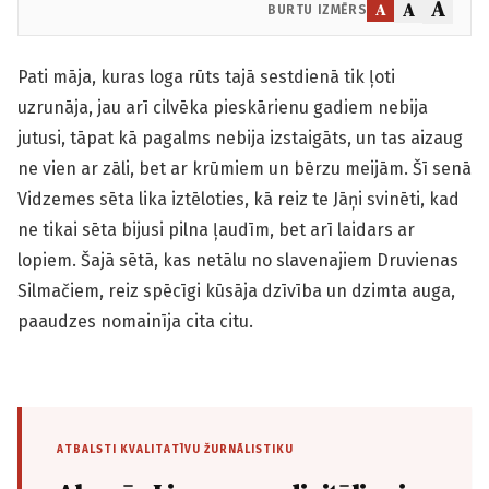
A
A
A
BURTU IZMĒRS
Pati māja, kuras loga rūts tajā sestdienā tik ļoti
uzrunāja, jau arī cilvēka pieskārienu gadiem nebija
jutusi, tāpat kā pagalms nebija izstaigāts, un tas aizaug
ne vien ar zāli, bet ar krūmiem un bērzu meijām. Šī senā
Vidzemes sēta lika iztēloties, kā reiz te Jāņi svinēti, kad
ne tikai sēta bijusi pilna ļaudīm, bet arī laidars ar
lopiem. Šajā sētā, kas netālu no slavenajiem Druvienas
Silmačiem, reiz spēcīgi kūsāja dzīvība un dzimta auga,
paaudzes nomainīja cita citu.
ATBALSTI KVALITATĪVU ŽURNĀLISTIKU