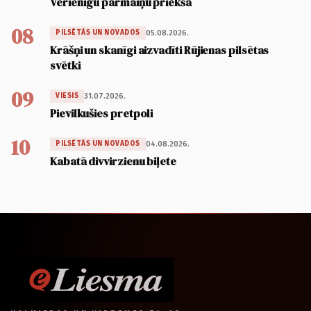
Vērienīgu pārmaiņu priekšā
08
05.08.2026.
PILSĒTĀS UN NOVADOS
Krāšņi un skanīgi aizvadīti Rūjienas pilsētas
svētki
09
31.07.2026.
VIESIS
Pievilkušies pretpoli
10
04.08.2026.
PILSĒTĀS UN NOVADOS
Kabatā divvirzienu biļete