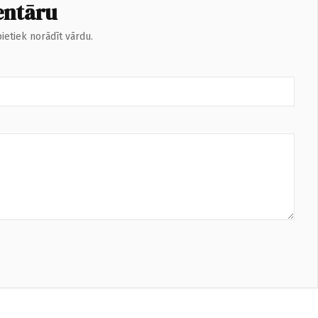
entāru
ietiek norādīt vārdu.