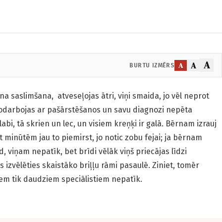
A
A
A
BURTU IZMĒRS
tna saslimšana, atveseļojas ātri, viņi smaida, jo vēl neprot
enodarbojas ar pašārstēšanos un savu diagnozi nepēta
 labi, tā skrien un lec, un visiem kreņķi ir galā. Bērnam izrauj
t minūtēm jau to piemirst, jo notic zobu fejai; ja bērnam
d, viņam nepatīk, bet brīdi vēlāk viņš priecājas līdzi
 izvēlēties skaistāko briļļu rāmi pasaulē. Ziniet, tomēr
rniem tik daudziem speciālistiem nepatīk.