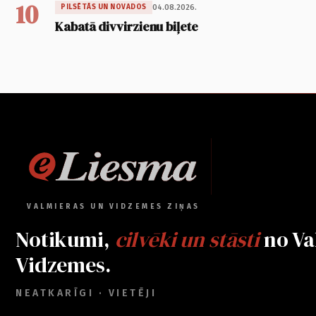
10
04.08.2026.
PILSĒTĀS UN NOVADOS
Kabatā divvirzienu biļete
VALMIERAS UN VIDZEMES ZIŅAS
Notikumi,
cilvēki un stāsti
no Va
Vidzemes.
NEATKARĪGI · VIETĒJI