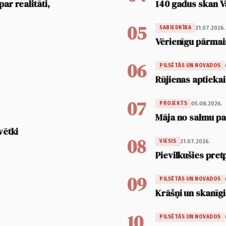
ar realitāti,
140 gadus skan V
05
31.07.2026.
SABIEDRĪBA
Vērienīgu pārmai
06
PILSĒTĀS UN NOVADOS
Rūjienas aptiekai
07
05.08.2026.
PROJEKTS
Māja no salmu pan
vētki
08
31.07.2026.
VIESIS
Pievilkušies pret
09
PILSĒTĀS UN NOVADOS
Krāšņi un skanīgi
10
PILSĒTĀS UN NOVADOS