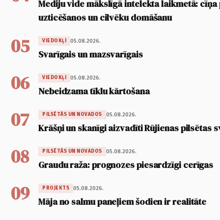
Mediju vide mākslīgā intelekta laikmetā: cīņa p
uzticēšanos un cilvēku domāšanu
05
05.08.2026.
VIEDOKĻI
Svarīgais un mazsvarīgais
06
05.08.2026.
VIEDOKĻI
Nebeidzama tīklu kārtošana
07
05.08.2026.
PILSĒTĀS UN NOVADOS
Krāšņi un skanīgi aizvadīti Rūjienas pilsētas s
08
05.08.2026.
PILSĒTĀS UN NOVADOS
Graudu raža: prognozes piesardzīgi cerīgas
09
05.08.2026.
PROJEKTS
Māja no salmu paneļiem šodien ir realitāte