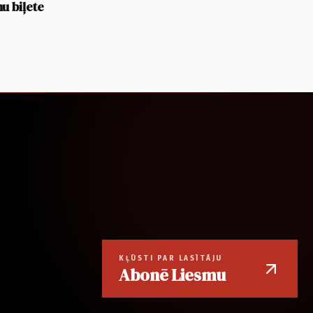
u biļete
KĻŪSTI PAR LASĪTĀJU
Abonē Liesmu