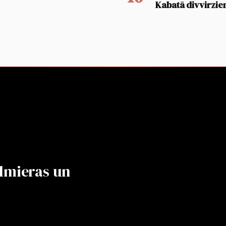
Kabatā divvirzien
lmieras un