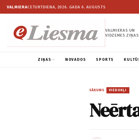
VALMIERA
CETURTDIENA, 2026. GADA 6. AUGUSTS
VALMIERAS UN
VIDZEMES ZIŅAS
ZIŅAS
NOVADOS
SPORTS
KULTŪ
SĀKUMS
/
VIEDOKĻI
Neērta