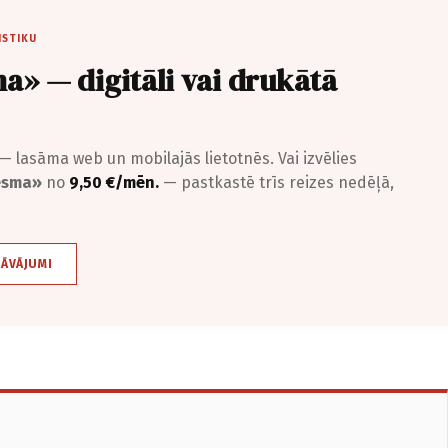
ISTIKU
a» — digitāli vai drukātā
— lasāma web un mobilajās lietotnēs. Vai izvēlies
iesma»
no
9,50 €/mēn.
— pastkastē trīs reizes nedēļā,
DĀVĀJUMI