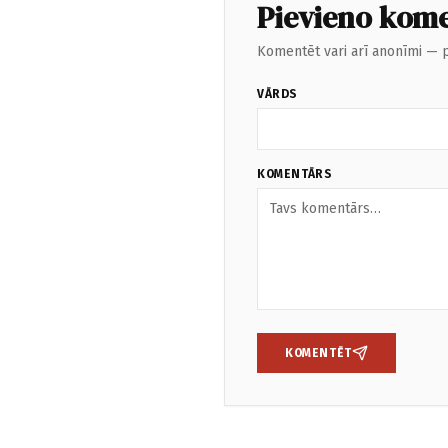
Pievieno kom
Komentēt vari arī anonīmi — p
VĀRDS
KOMENTĀRS
KOMENTĒT