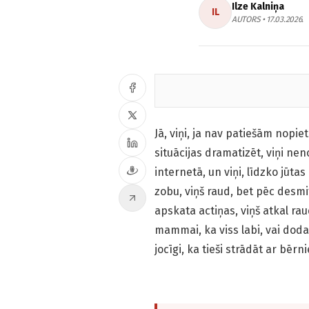
Ilze Kalniņa
IL
AUTORS • 17.03.2026.
Jā, viņi, ja nav patiešām nopie
situācijas dramatizēt, viņi n
internetā, un viņi, līdzko jūtas
zobu, viņš raud, bet pēc desmi
apskata actiņas, viņš atkal rau
mammai, ka viss labi, vai dodas
jocīgi, ka tieši strādāt ar bē