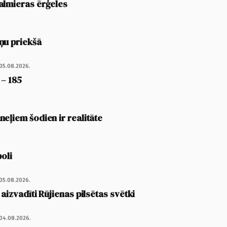
almieras ērģeles
ņu priekšā
05.08.2026.
 – 185
eļiem šodien ir realitāte
poli
05.08.2026.
 aizvadīti Rūjienas pilsētas svētki
04.08.2026.