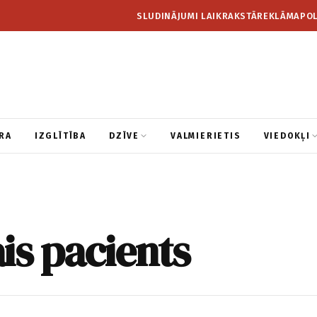
SLUDINĀJUMI LAIKRAKSTĀ
REKLĀMA
POL
RA
IZGLĪTĪBA
DZĪVE
VALMIERIETIS
VIEDOKĻI
is pacients