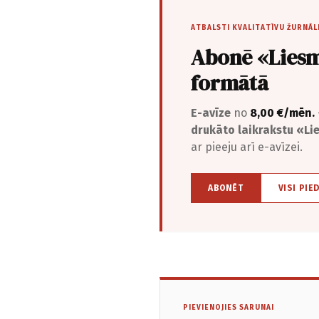
ATBALSTI KVALITATĪVU ŽURNĀL
Abonē «Liesm
formātā
E-avīze
no
8,00 €/mēn.
drukāto laikrakstu «L
ar pieeju arī e-avīzei.
ABONĒT
VISI PIE
PIEVIENOJIES SARUNAI