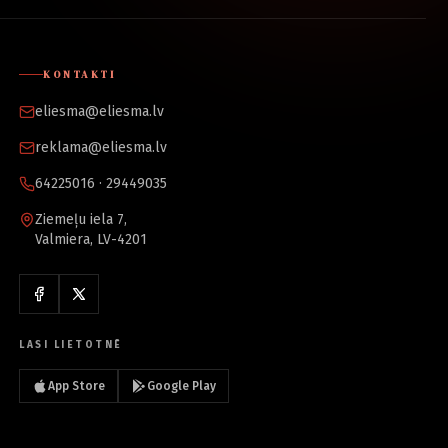
KONTAKTI
eliesma@eliesma.lv
reklama@eliesma.lv
64225016 · 29449035
Ziemeļu iela 7,
Valmiera, LV-4201
LASI LIETOTNĒ
App Store
Google Play