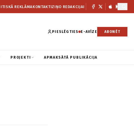
ITISKĀ REKLĀMA
KONTAKTI
ZIŅO REDAKCIJAI
PIESLĒGTIES
E-AVĪZE
ABONĒT
PROJEKTI
APMAKSĀTĀ PUBLIKĀCIJA