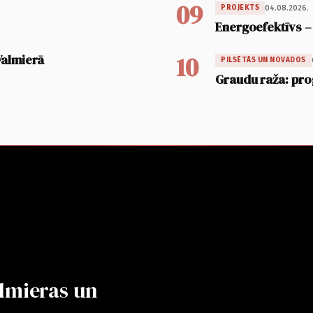
09
04.08.2026.
PROJEKTS
Energoefektīvs –
10
Valmierā
PILSĒTĀS UN NOVADOS
Graudu raža: pro
lmieras un