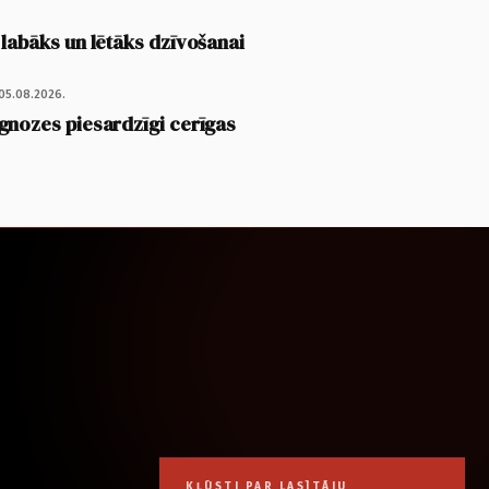
 labāks un lētāks dzīvošanai
05.08.2026.
gnozes piesardzīgi cerīgas
KĻŪSTI PAR LASĪTĀJU