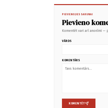
PIEVIENOJIES SARUNAI
Pievieno kom
Komentēt vari arī anonīmi — p
VĀRDS
KOMENTĀRS
KOMENTĒT