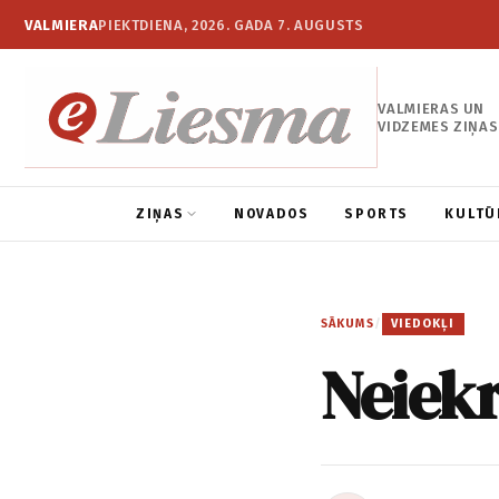
VALMIERA
PIEKTDIENA, 2026. GADA 7. AUGUSTS
VALMIERAS UN
VIDZEMES ZIŅAS
ZIŅAS
NOVADOS
SPORTS
KULTŪ
SĀKUMS
/
VIEDOKĻI
Neiekr