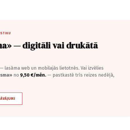
ISTIKU
a» — digitāli vai drukātā
— lasāma web un mobilajās lietotnēs. Vai izvēlies
iesma»
no
9,50 €/mēn.
— pastkastē trīs reizes nedēļā,
DĀVĀJUMI