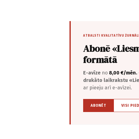
ATBALSTI KVALITATĪVU ŽURNĀL
Abonē «Liesm
formātā
E-avīze
no
8,00 €/mēn.
drukāto laikrakstu «L
ar pieeju arī e-avīzei.
ABONĒT
VISI PIE