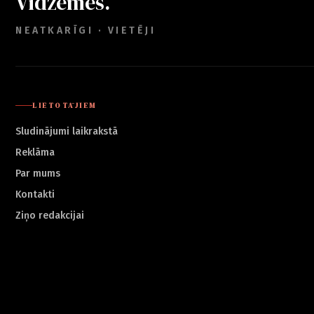
Vidzemes.
NEATKARĪGI · VIETĒJI
LIETOTĀJIEM
Sludinājumi laikrakstā
Reklāma
Par mums
Kontakti
Ziņo redakcijai