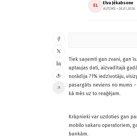
Elva Jēkabsone
EL
AUTORS • 28.01.2026.
Tiek saņemti gan zvani, gan īs
aptaujas dati, aizvadītajā gad
norādīja 71% iedzīvotāju, visizp
pasargāts neviens no mums – n
kā mēs uz to reaģējam.
Krāpnieki var uzdoties gan pa
mobilo sakaru operatoriem, ga
bankām.