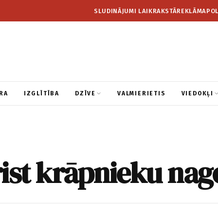
SLUDINĀJUMI LAIKRAKSTĀ
REKLĀMA
POL
RA
IZGLĪTĪBA
DZĪVE
VALMIERIETIS
VIEDOKĻI
ist krāpnieku nag