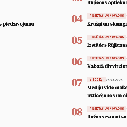
Rūjienas aptiekai
04
PILSĒTĀS UN NOVADOS
s piedzīvojumu
Krāšņi un skanīgi
05
PILSĒTĀS UN NOVADOS
Izstādes Rūjienas
06
PILSĒTĀS UN NOVADOS
Kabatā divvirzien
07
05.08.2026.
VIEDOKĻI
Mediju vide māksl
uzticēšanos un 
08
PILSĒTĀS UN NOVADOS
Ražas sezonai sā