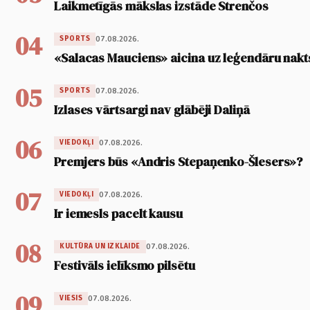
Laikmetīgās mākslas izstāde Strenčos
04
07.08.2026.
SPORTS
«Salacas Mauciens» aicina uz leģendāru nakt
05
07.08.2026.
SPORTS
Izlases vārtsargi nav glābēji Daliņā
06
07.08.2026.
VIEDOKĻI
Premjers būs «Andris Stepaņenko-Šlesers»?
07
07.08.2026.
VIEDOKĻI
Ir iemesls pacelt kausu
08
07.08.2026.
KULTŪRA UN IZKLAIDE
Festivāls ielīksmo pilsētu
09
07.08.2026.
VIESIS