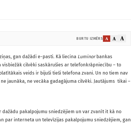
A
A
A
BURTU IZMĒRS
ziņas, gan dažādi e-pasti. Kā liecina
Luminor
bankas
ā visbiežāk cilvēki saskārušies ar telefonkrāpniecību – to
latītākais veids ir bijuši tieši telefona zvani. Un no tiem nav
e jaunāka, ne vecāka gadagājuma cilvēki. Jautājums tikai –
r dažādu pakalpojumu sniedzējiem un var zvanīt it kā no
n par interneta un televīzijas pakalpojumu sniedzējiem, gan