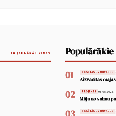
Populārākie
10 JAUNĀKĀS ZIŅAS
01
PILSĒTĀS UN NOVADOS
Aizvadītas mājas
02
05.08.2026.
PROJEKTS
Māja no salmu pan
03
PILSĒTĀS UN NOVADOS