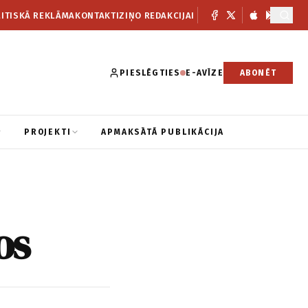
ITISKĀ REKLĀMA
KONTAKTI
ZIŅO REDAKCIJAI
PIESLĒGTIES
E-AVĪZE
ABONĒT
PROJEKTI
APMAKSĀTĀ PUBLIKĀCIJA
os