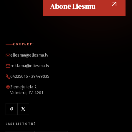
Abonē Liesmu
KONTAKTI
eliesma@eliesma.lv
reklama@eliesma.lv
64225016 · 29449035
Ziemeļu iela 7,
Valmiera, LV-4201
LASI LIETOTNĒ