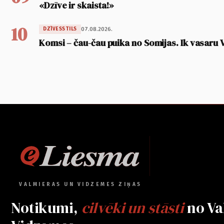
«Dzīve ir skaista!»
10
07.08.2026.
DZĪVESSTILS
Komsi – čau-čau puika no Somijas. Ik vasaru 
VALMIERAS UN VIDZEMES ZIŅAS
Notikumi,
cilvēki un stāsti
no Va