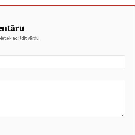
entāru
ietiek norādīt vārdu.