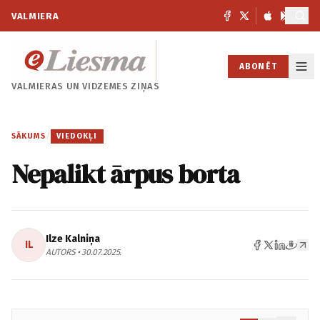
VALMIERA
ABONĒT
VALMIERAS UN
VIDZEMES ZIŅAS
SĀKUMS
/
VIEDOKĻI
Nepalikt ārpus borta
Ilze Kalniņa
IL
AUTORS • 30.07.2025.