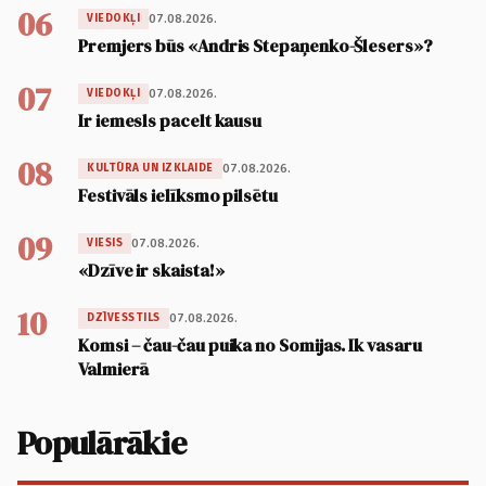
06
07.08.2026.
VIEDOKĻI
Premjers būs «Andris Stepaņenko-Šlesers»?
07
07.08.2026.
VIEDOKĻI
Ir iemesls pacelt kausu
08
07.08.2026.
KULTŪRA UN IZKLAIDE
Festivāls ielīksmo pilsētu
09
07.08.2026.
VIESIS
«Dzīve ir skaista!»
10
07.08.2026.
DZĪVESSTILS
Komsi – čau-čau puika no Somijas. Ik vasaru
Valmierā
Populārākie