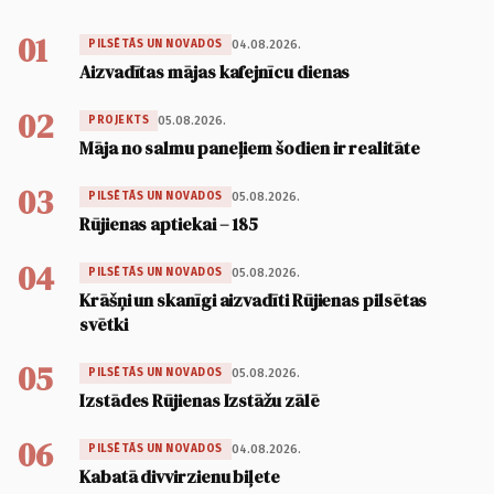
01
04.08.2026.
PILSĒTĀS UN NOVADOS
Aizvadītas mājas kafejnīcu dienas
02
05.08.2026.
PROJEKTS
Māja no salmu paneļiem šodien ir realitāte
03
05.08.2026.
PILSĒTĀS UN NOVADOS
Rūjienas aptiekai – 185
04
05.08.2026.
PILSĒTĀS UN NOVADOS
Krāšņi un skanīgi aizvadīti Rūjienas pilsētas
svētki
05
05.08.2026.
PILSĒTĀS UN NOVADOS
Izstādes Rūjienas Izstāžu zālē
06
04.08.2026.
PILSĒTĀS UN NOVADOS
Kabatā divvirzienu biļete