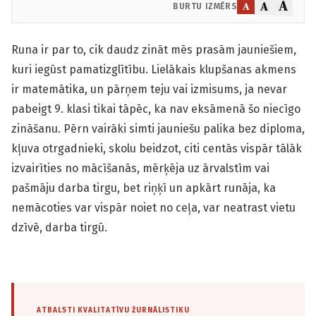
A
A
A
BURTU IZMĒRS
Runa ir par to, cik daudz zināt mēs prasām jauniešiem,
kuri iegūst pamatizglītību. Lielākais klupšanas akmens
ir matemātika, un pārņem teju vai izmisums, ja nevar
pabeigt 9. klasi tikai tāpēc, ka nav eksāmenā šo niecīgo
zināšanu. Pērn vairāki simti jauniešu palika bez diploma,
kļuva otrgadnieki, skolu beidzot, citi centās vispār tālāk
izvairīties no mācīšanās, mērķēja uz ārvalstīm vai
pašmāju darba tirgu, bet riņķī un apkārt runāja, ka
nemācoties var vispār noiet no ceļa, var neatrast vietu
dzīvē, darba tirgū.
ATBALSTI KVALITATĪVU ŽURNĀLISTIKU