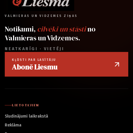
VALMIERAS UN VIDZEMES ZIŅAS
Notikumi,
cilvēki un stāsti
no
Valmieras un Vidzemes.
NEATKARĪGI · VIETĒJI
KĻŪSTI PAR LASĪTĀJU
Abonē Liesmu
LIETOTĀJIEM
Sludinājumi laikrakstā
Reklāma