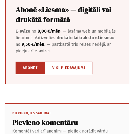
Abonē «Liesma» — digitāli vai
drukātā formātā
E-avīze
no
8,00 €/mēn.
— lasāma web un mobilajās
lietotnēs. Vai izvēlies
drukāto laikrakstu «Liesma»
no
9,50 €/mēn.
— pastkastē trīs reizes nedēļā, ar
pieeju arī e-avīzei.
ABONĒT
VISI PIEDĀVĀJUMI
PIEVIENOJIES SARUNAI
Pievieno komentāru
Komentēt vari arī anonīmi — pietiek norādīt vārdu.