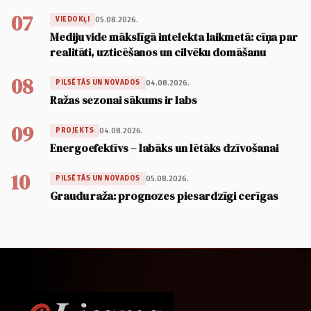
07
05.08.2026.
VIEDOKĻI
Mediju vide mākslīgā intelekta laikmetā: cīņa par
realitāti, uzticēšanos un cilvēku domāšanu
08
04.08.2026.
PILSĒTĀS UN NOVADOS
Ražas sezonai sākums ir labs
09
04.08.2026.
PROJEKTS
Energoefektīvs – labāks un lētāks dzīvošanai
10
05.08.2026.
PILSĒTĀS UN NOVADOS
Graudu raža: prognozes piesardzīgi cerīgas