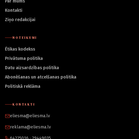
Par mums
Kontakti
Ziņo redakcijai
NOTEIKUMI
Ētikas kodekss
Privātuma politika
Datu aizsardzības politika
Abonēšanas un atcelšanas politika
Politiskā reklāma
KONTAKTI
eliesma@eliesma.lv
reklama@eliesma.lv
64225016 · 29449035