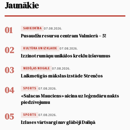
Jaunākie
01
07.08.2026.
SABIEDRĪBA
Pusaudžu resursu centram Valmierā – 5!
02
07.08.2026.
KULTŪRA UN IZKLAIDE
Izzinot rumāņu unikālos kreklu izšuvumus
03
07.08.2026.
NEDĒĻAS NOGALE
Laikmetīgās mākslas izstāde Strenčos
04
07.08.2026.
SPORTS
«Salacas Mauciens» aicina uz leģendāru nakts
piedzīvojumu
05
07.08.2026.
SPORTS
Izlases vārtsargi nav glābēji Daliņā