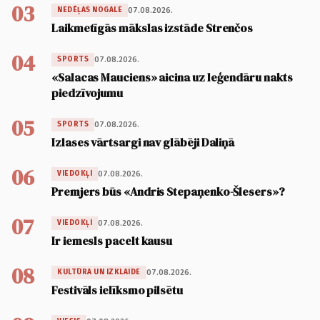
03
07.08.2026.
NEDĒĻAS NOGALE
Laikmetīgās mākslas izstāde Strenčos
04
07.08.2026.
SPORTS
«Salacas Mauciens» aicina uz leģendāru nakts
piedzīvojumu
05
07.08.2026.
SPORTS
Izlases vārtsargi nav glābēji Daliņā
06
07.08.2026.
VIEDOKĻI
Premjers būs «Andris Stepaņenko-Šlesers»?
07
07.08.2026.
VIEDOKĻI
Ir iemesls pacelt kausu
08
07.08.2026.
KULTŪRA UN IZKLAIDE
Festivāls ielīksmo pilsētu