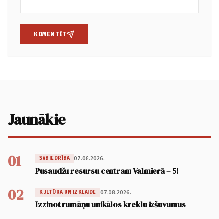
KOMENTĒT
Jaunākie
01
07.08.2026.
SABIEDRĪBA
Pusaudžu resursu centram Valmierā – 5!
02
07.08.2026.
KULTŪRA UN IZKLAIDE
Izzinot rumāņu unikālos kreklu izšuvumus