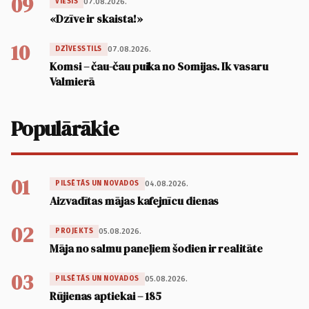
09
07.08.2026.
VIESIS
«Dzīve ir skaista!»
10
07.08.2026.
DZĪVESSTILS
Komsi – čau-čau puika no Somijas. Ik vasaru
Valmierā
Populārākie
01
04.08.2026.
PILSĒTĀS UN NOVADOS
Aizvadītas mājas kafejnīcu dienas
02
05.08.2026.
PROJEKTS
Māja no salmu paneļiem šodien ir realitāte
03
05.08.2026.
PILSĒTĀS UN NOVADOS
Rūjienas aptiekai – 185