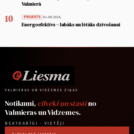
Valmierā
10
04.08.2026.
PROJEKTS
Energoefektīvs – labāks un lētāks dzīvošanai
VALMIERAS UN VIDZEMES ZIŅAS
Notikumi,
cilvēki un stāsti
no
Valmieras un Vidzemes.
NEATKARĪGI · VIETĒJI