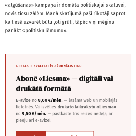
«atgūšanas» kampaņa ir domāta politiskajai skatuvei,
nevis tiesu zālēm. Manā skatījumā paši rīkotāji saprot,
ka tiesā uzvarēt būtu ļoti grūti, tāpēc viņi mēģina
panākt «politisku lēmumu».
ATBALSTI KVALITATĪVU ŽURNĀLISTIKU
Abonē «Liesma» — digitāli vai
drukātā formātā
E-avīze
no
8,00 €/mēn.
— lasāma web un mobilajās
lietotnēs. Vai izvēlies
drukāto laikrakstu «Liesma»
no
9,50 €/mēn.
— pastkastē trīs reizes nedēļā, ar
pieeju arī e-avīzei.