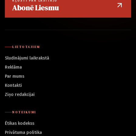
KĻŪSTI PAR LASĪTĀJU
Abonē Liesmu
LIETOTĀJIEM
Sludinājumi laikrakstā
Reklāma
Par mums
Kontakti
Ziņo redakcijai
NOTEIKUMI
Ētikas kodekss
Privātuma politika