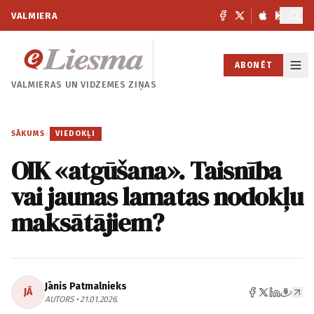
VALMIERA
ABONĒT
VALMIERAS UN
VIDZEMES ZIŅAS
SĀKUMS
/
VIEDOKĻI
OIK «atgūšana». Taisnība
vai jaunas lamatas nodokļu
maksātājiem?
Jānis Patmalnieks
JĀ
AUTORS • 21.01.2026.