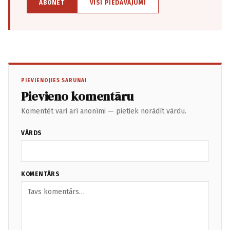
ABONĒT
VISI PIEDĀVĀJUMI
PIEVIENOJIES SARUNAI
Pievieno komentāru
Komentēt vari arī anonīmi — pietiek norādīt vārdu.
VĀRDS
KOMENTĀRS