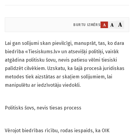
A
A
A
BURTU IZMĒRS
Lai gan solījumi skan pievilcīgi, manuprāt, tas, ko dara
biedrība «Tiesiskums.lv» un atsevišķi politiķi, vairāk
atgādina politisku šovu, nevis patiesu vēlmi tiesiski
palīdzēt cilvēkiem. Uzskatu, ka šajā procesā juridiskas
metodes tiek aizstātas ar skaļiem solījumiem, lai
manipulētu ar iedzīvotāju viedokli.
Politisks šovs, nevis tiesas process
Vērojot biedrības rīcību, rodas iespaids, ka OIK