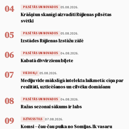
04
05.08.2026.
PILSĒTĀS UN NOVADOS
Krāšņi un skanīgi aizvadīti Rūjienas pilsētas
svētki
05
05.08.2026.
PILSĒTĀS UN NOVADOS
Izstādes Rūjienas Izstāžu zālē
06
04.08.2026.
PILSĒTĀS UN NOVADOS
Kabatā divvirzienu biļete
07
05.08.2026.
VIEDOKĻI
Mediju vide mākslīgā intelekta laikmetā: cīņa par
realitāti, uzticēšanos un cilvēku domāšanu
08
04.08.2026.
PILSĒTĀS UN NOVADOS
Ražas sezonai sākums ir labs
09
07.08.2026.
DZĪVESSTILS
Komsi – čau-čau puika no Somijas. Ik vasaru