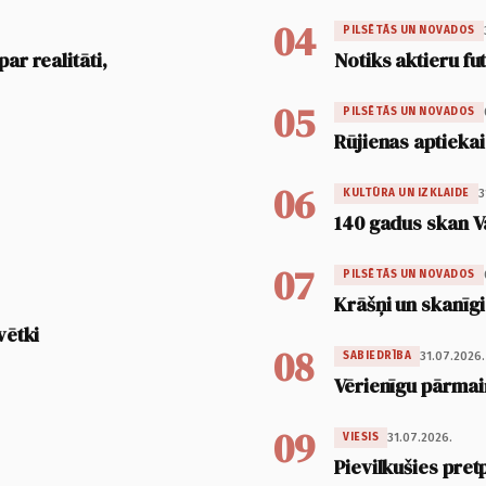
04
PILSĒTĀS UN NOVADOS
ar realitāti,
Notiks aktieru fu
05
PILSĒTĀS UN NOVADOS
Rūjienas aptiekai
06
3
KULTŪRA UN IZKLAIDE
140 gadus skan V
07
PILSĒTĀS UN NOVADOS
Krāšņi un skanīgi
vētki
08
31.07.2026.
SABIEDRĪBA
Vērienīgu pārmai
09
31.07.2026.
VIESIS
Pievilkušies pret