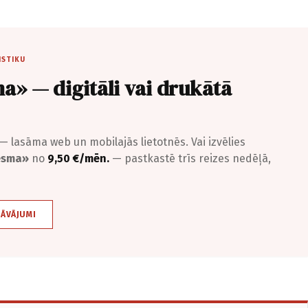
ISTIKU
a» — digitāli vai drukātā
— lasāma web un mobilajās lietotnēs. Vai izvēlies
iesma»
no
9,50 €/mēn.
— pastkastē trīs reizes nedēļā,
DĀVĀJUMI