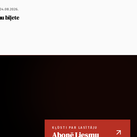
04.08.2026.
u biļete
KĻŪSTI PAR LASĪTĀJU
Abonē Liesmu