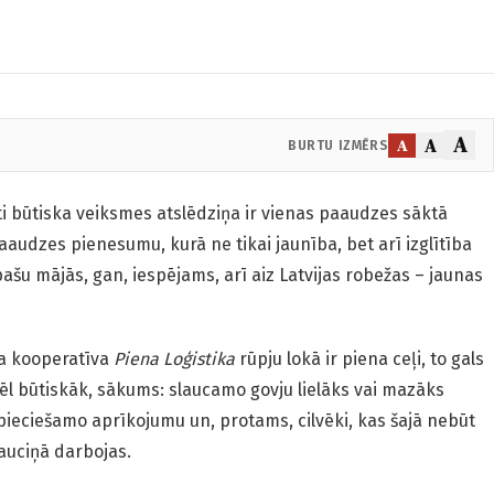
A
A
A
BURTU IZMĒRS
i būtiska veiksmes atslēdziņa ir vienas paaudzes sāktā
audzes pienesumu, kurā ne tikai jaunība, bet arī izglītība
šu mājās, gan, iespējams, arī aiz Latvijas robežas – jaunas
a kooperatīva
Piena Loģistika
rūpju lokā ir piena ceļi, to gals
vēl būtiskāk, sākums: slaucamo govju lielāks vai mazāks
ieciešamo aprīkojumu un, protams, cilvēki, kas šajā nebūt
auciņā darbojas.