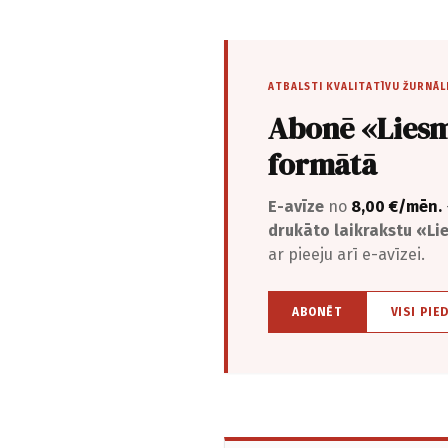
ATBALSTI KVALITATĪVU ŽURNĀL
Abonē «Liesm
formātā
E-avīze
no
8,00 €/mēn.
drukāto laikrakstu «L
ar pieeju arī e-avīzei.
ABONĒT
VISI PIE