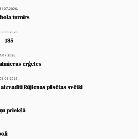
31.07.2026.
tbola turnīrs
05.08.2026.
 – 185
1.07.2026.
almieras ērģeles
05.08.2026.
 aizvadīti Rūjienas pilsētas svētki
ņu priekšā
poli