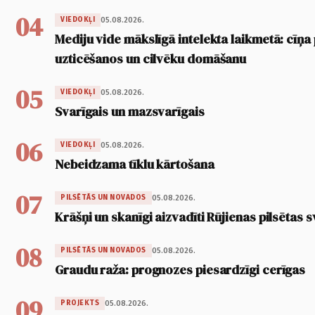
04
05.08.2026.
VIEDOKĻI
Mediju vide mākslīgā intelekta laikmetā: cīņa p
uzticēšanos un cilvēku domāšanu
05
05.08.2026.
VIEDOKĻI
Svarīgais un mazsvarīgais
06
05.08.2026.
VIEDOKĻI
Nebeidzama tīklu kārtošana
07
05.08.2026.
PILSĒTĀS UN NOVADOS
Krāšņi un skanīgi aizvadīti Rūjienas pilsētas s
08
05.08.2026.
PILSĒTĀS UN NOVADOS
Graudu raža: prognozes piesardzīgi cerīgas
09
05.08.2026.
PROJEKTS