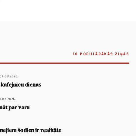
10 POPULĀRĀKĀS ZIŅAS
04.08.2026.
 kafejnīcu dienas
1.07.2026.
nāt par varu
eļiem šodien ir realitāte