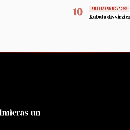
10
PILSĒTĀS UN NOVADOS
Kabatā divvirzien
lmieras un