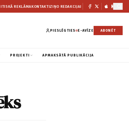
ITISKĀ REKLĀMA
KONTAKTI
ZIŅO REDAKCIJAI
PIESLĒGTIES
E-AVĪZE
ABONĒT
PROJEKTI
APMAKSĀTĀ PUBLIKĀCIJA
ēks