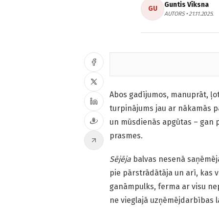
Guntis Vīksna
GU
AUTORS • 21.11.2025.
Abos gadījumos, manuprāt, ļot
turpinājums jau ar nākamās pa
un mūsdienās apgūtas – gan pa
prasmes.
Sējēja
balvas nesenā saņēmēj
pie pārstrādātāja un arī, kas 
ganāmpulks, ferma ar visu nep
ne vieglajā uzņēmējdarbības l