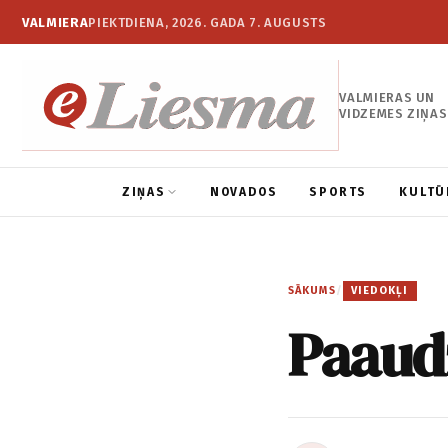
VALMIERA
PIEKTDIENA, 2026. GADA 7. AUGUSTS
VALMIERAS UN
VIDZEMES ZIŅAS
ZIŅAS
NOVADOS
SPORTS
KULTŪ
SĀKUMS
/
VIEDOKĻI
Paaudž