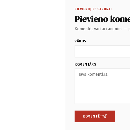
PIEVIENOJIES SARUNAI
Pievieno kom
Komentēt vari arī anonīmi — p
VĀRDS
KOMENTĀRS
KOMENTĒT