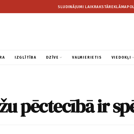
SLUDINĀJUMI LAIKRAKSTĀ
REKLĀMA
POL
RA
IZGLĪTĪBA
DZĪVE
VALMIERIETIS
VIEDOKĻI
u pēctecībā ir sp