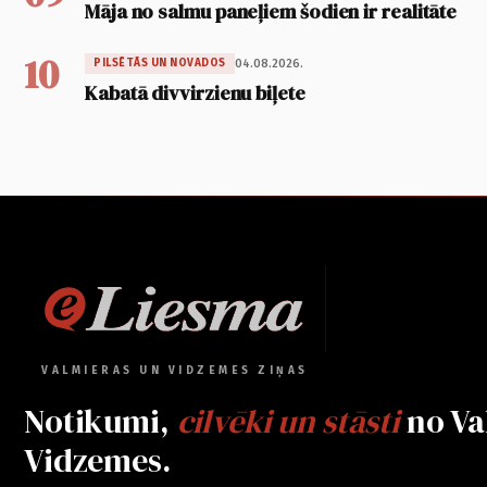
Māja no salmu paneļiem šodien ir realitāte
10
04.08.2026.
PILSĒTĀS UN NOVADOS
Kabatā divvirzienu biļete
VALMIERAS UN VIDZEMES ZIŅAS
Notikumi,
cilvēki un stāsti
no Va
Vidzemes.