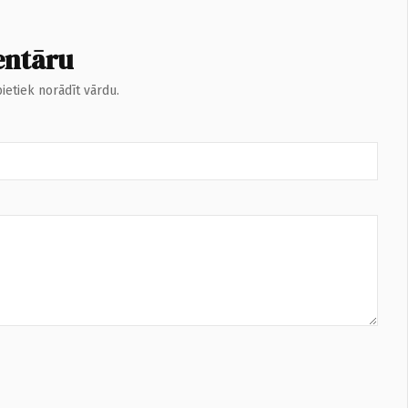
entāru
ietiek norādīt vārdu.