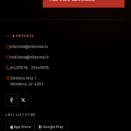
KONTAKTI
eliesma@eliesma.lv
reklama@eliesma.lv
64225016 · 29449035
Ziemeļu iela 7,
Valmiera, LV-4201
LASI LIETOTNĒ
App Store
Google Play