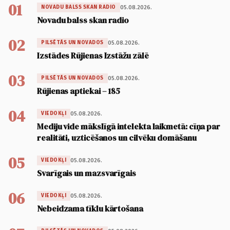
01
05.08.2026.
NOVADU BALSS SKAN RADIO
Novadu balss skan radio
02
05.08.2026.
PILSĒTĀS UN NOVADOS
Izstādes Rūjienas Izstāžu zālē
03
05.08.2026.
PILSĒTĀS UN NOVADOS
Rūjienas aptiekai – 185
04
05.08.2026.
VIEDOKĻI
Mediju vide mākslīgā intelekta laikmetā: cīņa par
realitāti, uzticēšanos un cilvēku domāšanu
05
05.08.2026.
VIEDOKĻI
Svarīgais un mazsvarīgais
06
05.08.2026.
VIEDOKĻI
Nebeidzama tīklu kārtošana