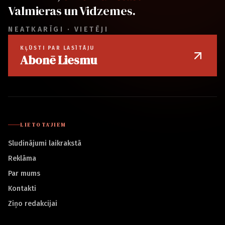
Valmieras un Vidzemes.
NEATKARĪGI · VIETĒJI
KĻŪSTI PAR LASĪTĀJU
Abonē Liesmu
LIETOTĀJIEM
Sludinājumi laikrakstā
Reklāma
Par mums
Kontakti
Ziņo redakcijai