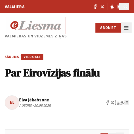
VALMIERA
ABONĒT
VALMIERAS UN
VIDZEMES ZIŅAS
SĀKUMS
/
VIEDOKĻI
Par Eirovīzijas finālu
Elva Jēkabsone
EL
AUTORS • 20.05.2025.