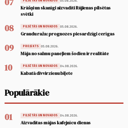
07
05.08.2026.
PILSĒTĀS UN NOVADOS
Krāšņi un skanīgi aizvadīti Rūjienas pilsētas
svētki
08
05.08.2026.
PILSĒTĀS UN NOVADOS
Graudu raža: prognozes piesardzīgi cerīgas
09
05.08.2026.
PROJEKTS
Māja no salmu paneļiem šodien ir realitāte
10
04.08.2026.
PILSĒTĀS UN NOVADOS
Kabatā divvirzienu biļete
Populārākie
01
04.08.2026.
PILSĒTĀS UN NOVADOS
Aizvadītas mājas kafejnīcu dienas