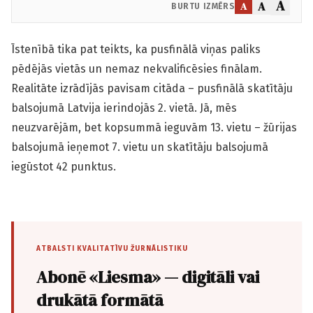
A
A
A
BURTU IZMĒRS
Īstenībā tika pat teikts, ka pusfinālā viņas paliks
pēdējās vietās un nemaz nekvalificēsies finālam.
Realitāte izrādījās pavisam citāda – pusfinālā skatītāju
balsojumā Latvija ierindojās 2. vietā. Jā, mēs
neuzvarējām, bet kopsummā ieguvām 13. vietu – žūrijas
balsojumā ieņemot 7. vietu un skatītāju balsojumā
iegūstot 42 punktus.
ATBALSTI KVALITATĪVU ŽURNĀLISTIKU
Abonē «Liesma» — digitāli vai
drukātā formātā