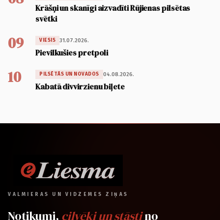
Krāšņi un skanīgi aizvadīti Rūjienas pilsētas
svētki
09
31.07.2026.
VIESIS
Pievilkušies pretpoli
10
04.08.2026.
PILSĒTĀS UN NOVADOS
Kabatā divvirzienu biļete
VALMIERAS UN VIDZEMES ZIŅAS
Notikumi,
cilvēki un stāsti
no