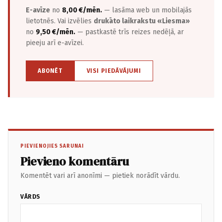
E-avīze
no
8,00 €/mēn.
— lasāma web un mobilajās
lietotnēs. Vai izvēlies
drukāto laikrakstu «Liesma»
no
9,50 €/mēn.
— pastkastē trīs reizes nedēļā, ar
pieeju arī e-avīzei.
ABONĒT
VISI PIEDĀVĀJUMI
PIEVIENOJIES SARUNAI
Pievieno komentāru
Komentēt vari arī anonīmi — pietiek norādīt vārdu.
VĀRDS