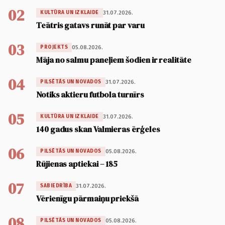
02
31.07.2026.
KULTŪRA UN IZKLAIDE
Teātris gatavs runāt par varu
03
05.08.2026.
PROJEKTS
Māja no salmu paneļiem šodien ir realitāte
04
31.07.2026.
PILSĒTĀS UN NOVADOS
Notiks aktieru futbola turnīrs
05
31.07.2026.
KULTŪRA UN IZKLAIDE
140 gadus skan Valmieras ērģeles
06
05.08.2026.
PILSĒTĀS UN NOVADOS
Rūjienas aptiekai – 185
07
31.07.2026.
SABIEDRĪBA
Vērienīgu pārmaiņu priekšā
08
05.08.2026.
PILSĒTĀS UN NOVADOS