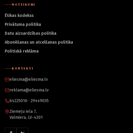
NOTEIKUMI
Ētikas kodekss
Privātuma politika
Datu aizsardzības politika
Abonēšanas un atcelšanas politika
Politiskā reklāma
KONTAKTI
eliesma@eliesma.lv
reklama@eliesma.lv
64225016 · 29449035
Ziemeļu iela 7,
Valmiera, LV-4201